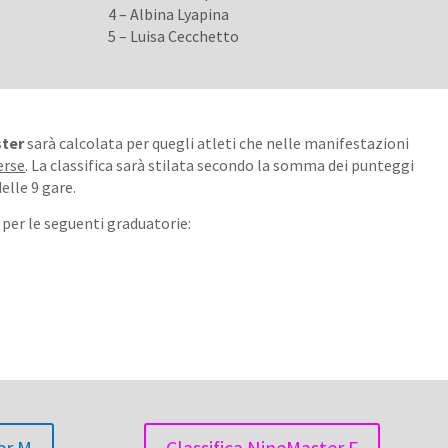
4 – Albina Lyapina
5 – Luisa Cecchetto
ster
sarà calcolata per quegli atleti che nelle manifestazioni
erse
. La classifica sarà stilata secondo la somma dei punteggi
elle 9 gare.
 per le seguenti graduatorie:
er M
Classifica NineMaster F