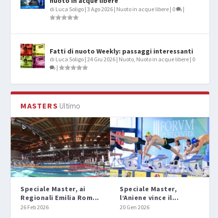
nuoto in acque libere
di
Luca Soligo
|
3 Ago 2026
|
Nuoto in acque libere
|
0
|
Fatti di nuoto Weekly: passaggi interessanti
di
Luca Soligo
|
24 Giu 2026
|
Nuoto
,
Nuoto in acque libere
|
0
|
MASTERS
Ultimo
Speciale Master, ai
Speciale Master,
Regionali Emilia Rom...
l’Aniene vince il...
26 Feb 2026
20 Gen 2026