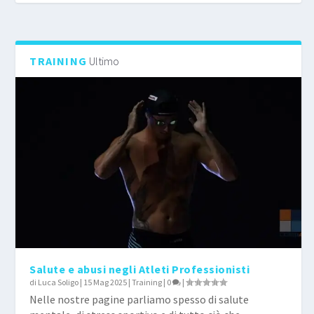
TRAINING
Ultimo
Salute e abusi negli Atleti Professionisti
di
Luca Soligo
|
15 Mag 2025
|
Training
|
0
|
Nelle nostre pagine parliamo spesso di salute