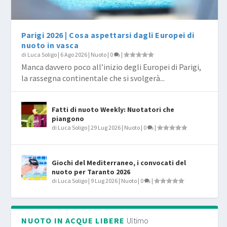
Parigi 2026 | Cosa aspettarsi dagli Europei di
nuoto in vasca
di
Luca Soligo
|
6 Ago 2026
|
Nuoto
|
0
|
Manca davvero poco all’inizio degli Europei di Parigi,
la rassegna continentale che si svolgerà...
Fatti di nuoto Weekly: Nuotatori che
piangono
di
Luca Soligo
|
29 Lug 2026
|
Nuoto
|
0
|
Giochi del Mediterraneo, i convocati del
nuoto per Taranto 2026
di
Luca Soligo
|
9 Lug 2026
|
Nuoto
|
0
|
NUOTO IN ACQUE LIBERE
Ultimo