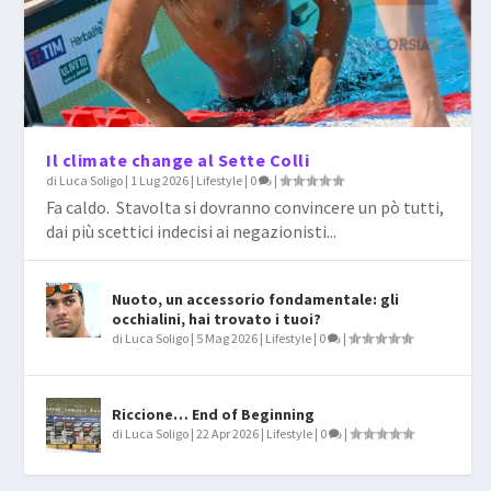
Il climate change al Sette Colli
di
Luca Soligo
|
1 Lug 2026
|
Lifestyle
|
0
|
Fa caldo. Stavolta si dovranno convincere un pò tutti,
dai più scettici indecisi ai negazionisti...
Nuoto, un accessorio fondamentale: gli
occhialini, hai trovato i tuoi?
di
Luca Soligo
|
5 Mag 2026
|
Lifestyle
|
0
|
Riccione… End of Beginning
di
Luca Soligo
|
22 Apr 2026
|
Lifestyle
|
0
|