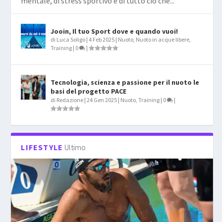
mentale, di stress sportivo e di tutto ciò che...
Jooin, Il tuo Sport dove e quando vuoi!
di
Luca Soligo
|
4 Feb 2025
|
Nuoto
,
Nuoto in acque libere
,
Training
|
0
|
Tecnologia, scienza e passione per il nuoto le
basi del progetto PACE
di
Redazione
|
24 Gen 2025
|
Nuoto
,
Training
|
0
|
LIFESTYLE
Ultimo