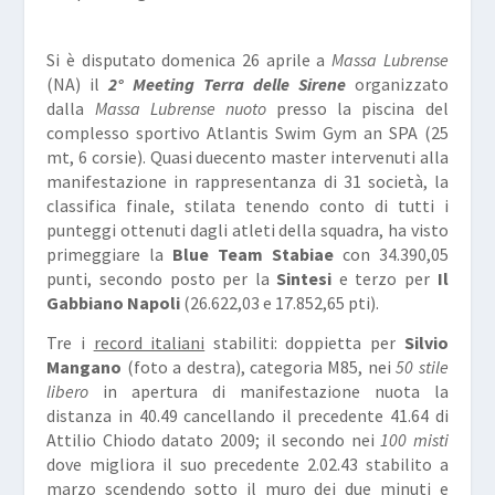
Si è disputato domenica 26 aprile a
Massa Lubrense
(NA) il
2° Meeting Terra delle Sirene
organizzato
dalla
Massa Lubrense nuoto
presso la piscina del
complesso sportivo Atlantis Swim Gym an SPA (25
mt, 6 corsie). Quasi duecento master intervenuti alla
manifestazione in rappresentanza di 31 società, la
classifica finale, stilata tenendo conto di tutti i
punteggi ottenuti dagli atleti della squadra, ha visto
primeggiare la
Blue Team Stabiae
con 34.390,05
punti, secondo posto per la
Sintesi
e terzo per
Il
Gabbiano Napoli
(26.622,03 e 17.852,65 pti).
Tre i
record italiani
stabiliti: doppietta per
Silvio
Mangano
(foto a destra), categoria M85, nei
50 stile
libero
in apertura di manifestazione nuota la
distanza in 40.49 cancellando il precedente 41.64 di
Attilio Chiodo datato 2009; il secondo nei
100 misti
dove migliora il suo precedente 2.02.43 stabilito a
marzo scendendo sotto il muro dei due minuti e