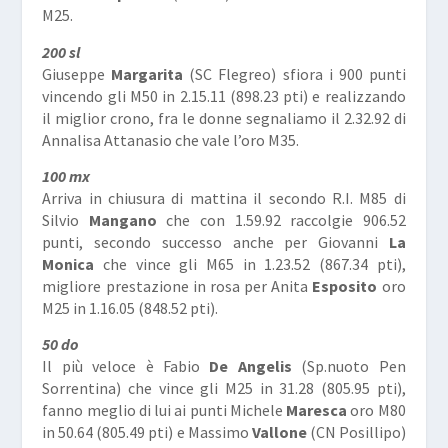
M25.
200 sl
Giuseppe
Margarita
(SC Flegreo) sfiora i 900 punti
vincendo gli M50 in 2.15.11 (898.23 pti) e realizzando
il miglior crono, fra le donne segnaliamo il 2.32.92 di
Annalisa Attanasio che vale l’oro M35.
100 mx
Arriva in chiusura di mattina il secondo R.I. M85 di
Silvio
Mangano
che con 1.59.92 raccolgie 906.52
punti, secondo successo anche per Giovanni
La
Monica
che vince gli M65 in 1.23.52 (867.34 pti),
migliore prestazione in rosa per Anita
Esposito
oro
M25 in 1.16.05 (848.52 pti).
50 do
Il più veloce è Fabio
De Angelis
(Sp.nuoto Pen
Sorrentina) che vince gli M25 in 31.28 (805.95 pti),
fanno meglio di lui ai punti Michele
Maresca
oro M80
in 50.64 (805.49 pti) e Massimo
Vallone
(CN Posillipo)