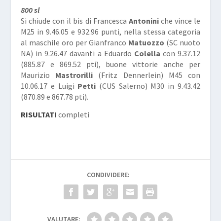
800 sl
Si chiude con il bis di Francesca
Antonini
che vince le
M25 in 9.46.05 e 932.96 punti, nella stessa categoria
al maschile oro per Gianfranco
Matuozzo
(SC nuoto
NA) in 9.26.47 davanti a Eduardo
Colella
con 9.37.12
(885.87 e 869.52 pti), buone vittorie anche per
Maurizio
Mastrorilli
(Fritz Dennerlein) M45 con
10.06.17 e Luigi
Petti
(CUS Salerno) M30 in 9.43.42
(870.89 e 867.78 pti).
RISULTATI
completi
CONDIVIDERE:
VALUTARE: