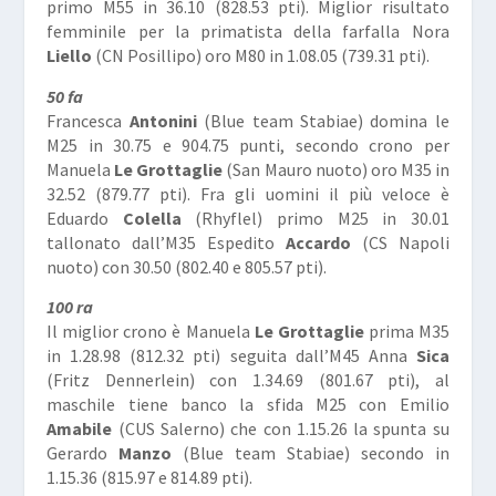
primo M55 in 36.10 (828.53 pti). Miglior risultato
femminile per la primatista della farfalla Nora
Liello
(CN Posillipo) oro M80 in 1.08.05 (739.31 pti).
50 fa
Francesca
Antonini
(Blue team Stabiae) domina le
M25 in 30.75 e 904.75 punti, secondo crono per
Manuela
Le Grottaglie
(San Mauro nuoto) oro M35 in
32.52 (879.77 pti). Fra gli uomini il più veloce è
Eduardo
Colella
(Rhyflel) primo M25 in 30.01
tallonato dall’M35 Espedito
Accardo
(CS Napoli
nuoto) con 30.50 (802.40 e 805.57 pti).
100 ra
Il miglior crono è Manuela
Le Grottaglie
prima M35
in 1.28.98 (812.32 pti) seguita dall’M45 Anna
Sica
(Fritz Dennerlein) con 1.34.69 (801.67 pti), al
maschile tiene banco la sfida M25 con Emilio
Amabile
(CUS Salerno) che con 1.15.26 la spunta su
Gerardo
Manzo
(Blue team Stabiae) secondo in
1.15.36 (815.97 e 814.89 pti).