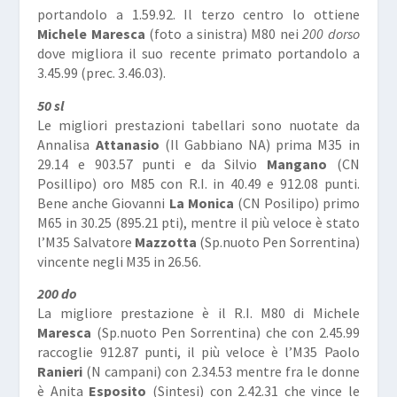
portandolo a 1.59.92. Il terzo centro lo ottiene
Michele Maresca
(foto a sinistra) M80 nei
200 dorso
dove migliora il suo recente primato portandolo a
3.45.99 (prec. 3.46.03).
50 sl
Le migliori prestazioni tabellari sono nuotate da
Annalisa
Attanasio
(Il Gabbiano NA) prima M35 in
29.14 e 903.57 punti e da Silvio
Mangano
(CN
Posillipo) oro M85 con R.I. in 40.49 e 912.08 punti.
Bene anche Giovanni
La Monica
(CN Posilipo) primo
M65 in 30.25 (895.21 pti), mentre il più veloce è stato
l’M35 Salvatore
Mazzotta
(Sp.nuoto Pen Sorrentina)
vincente negli M35 in 26.56.
200 do
La migliore prestazione è il R.I. M80 di Michele
Maresca
(Sp.nuoto Pen Sorrentina) che con 2.45.99
raccoglie 912.87 punti, il più veloce è l’M35 Paolo
Ranieri
(N campani) con 2.34.53 mentre fra le donne
è Anita
Esposito
(Sintesi) con 2.42.31 che vince le