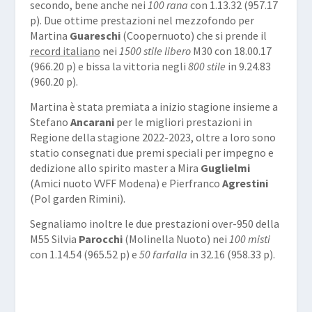
secondo, bene anche nei
100 rana
con 1.13.32 (957.17
p). Due ottime prestazioni nel mezzofondo per
Martina
Guareschi
(Coopernuoto) che si prende il
record italiano
nei
1500 stile libero
M30 con 18.00.17
(966.20 p) e bissa la vittoria negli
800 stile
in 9.24.83
(960.20 p).
Martina è stata premiata a inizio stagione insieme a
Stefano
Ancarani
per le migliori prestazioni in
Regione della stagione 2022-2023, oltre a loro sono
statio consegnati due premi speciali per impegno e
dedizione allo spirito master a Mira
Guglielmi
(Amici nuoto VVFF Modena) e Pierfranco
Agrestini
(Pol garden Rimini).
Segnaliamo inoltre le due prestazioni over-950 della
M55 Silvia
Parocchi
(Molinella Nuoto) nei
100 misti
con 1.14.54 (965.52 p) e
50 farfalla
in 32.16 (958.33 p).