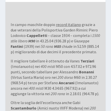
In campo maschile doppio
record italiano
grazie a
due veterani della Polisportiva Garden Rimini: Piero
Lodovico
Cappelletti
– classe 1934 – completa i
1500
stile libero
M90
in 43.25.04 (936.28 p) e Giuseppe
Fantini
(1939) nei
50 rana
M85
chiude in 52.59 (885.14
p) migliorando di due decimi il precedente primato.
Il migliore tabellare è ottenuto da Vanes
Terziari
(Imolanuoto) nei
400 misti
M50 con 4.57.02 e 972.96
punti, secondo tabellare per Alessandro
Bonanni
(Virtus Santa Maria) oro nei
200 dorso
M60 in 2.30.27
(968.54 p) terzo per Stefano
Ancarani
(Imolanuoto)
ancora nei
400 misti
M30 4.34.65 (967.92) a cui
aggiunge la vittoria nei
200 rana
in 2.18.01 (964.78 p).
Oltre la soglia dell’eccellenza anche Gabi
Scantamburlo
(Amici nuoto VVFF Modena) nei
200