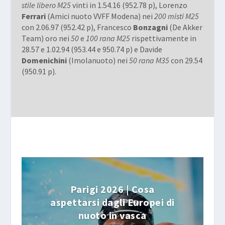
stile libero M25
vinti in 1.54.16 (952.78 p), Lorenzo
Ferrari
(Amici nuoto VVFF Modena) nei
200 misti M25
con 2.06.97 (952.42 p), Francesco
Bonzagni
(De Akker
Team) oro nei
50
e
100 rana M25
rispettivamente in
28.57 e 1.02.94 (953.44 e 950.74 p) e Davide
Domenichini
(Imolanuoto) nei
50 rana M35
con 29.54
(950.91 p).
Parigi 2026 | Cosa
aspettarsi dagli Europei di
nuoto in vasca