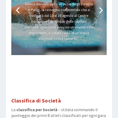
Manca davvero poco all’inizio degli Europei
di Parigi, la rassegna continentale che si
svolgerà dal 10 al 16 agosto al Centre
Aquatique Olympique della capitale
francese. Quando si avvicina un evento così
importante, e catalizzante di un’intera
stagione estiva come fu...
Classifica di Società
La
classifica per Società
– stilata sommando il
punteggio dei primi 8 atleti classificati per ogni gara