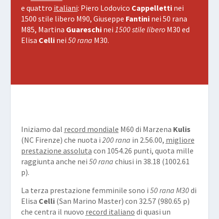
e quattro
italiani
: Piero Lodovico
Cappelletti
nei
1500 stile libero M90, Giuseppe
Fantini
nei 50 rana
M85, Martina
Guareschi
nei
1500 stile libero
M30 ed
Elisa
Celli
nei
50 rana
M30.
Iniziamo dal
record mondiale
M60 di Marzena
Kulis
(NC Firenze) che nuota i
200 rana
in 2.56.00,
migliore
prestazione assoluta
con 1054.26 punti, quota mille
raggiunta anche nei
50 rana
chiusi in 38.18 (1002.61
p).
La terza prestazione femminile sono i
50 rana M30
di
Elisa
Celli
(San Marino Master) con 32.57 (980.65 p)
che centra il nuovo
record italiano
di quasi un