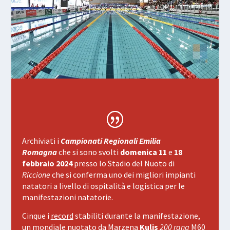
Archiviati i
Campionati Regionali Emilia
Romagna
che si sono svolti
domenica 11
e
18
febbraio 2024
presso lo Stadio del Nuoto di
Riccione
che si conferma uno dei migliori impianti
natatori a livello di ospitalità e logistica per le
manifestazioni natatorie.
Cinque i
record
stabiliti durante la manifestazione,
un
mondiale
nuotato da Marzena
Kulis
200 rana
M60