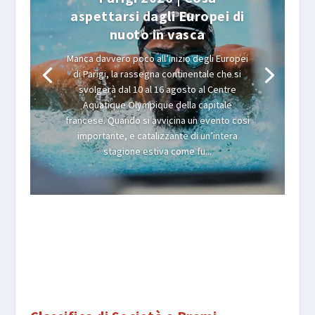
aspettarsi dagli Europei di
nuoto in vasca
Manca davvero poco all’inizio degli Europei
di Parigi, la rassegna continentale che si
svolgerà dal 10 al 16 agosto al Centre
Aquatique Olympique della capitale
francese. Quando si avvicina un evento così
importante, e catalizzante di un’intera
stagione estiva come fu...