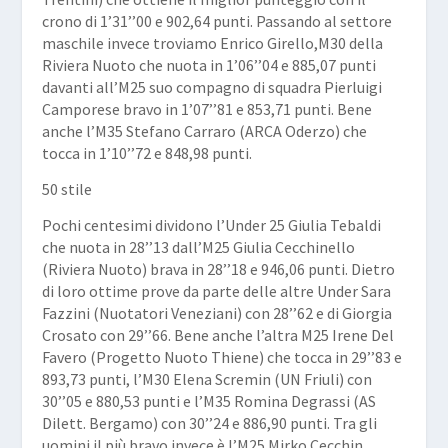
crono di 1’31’’00 e 902,64 punti. Passando al settore
maschile invece troviamo Enrico Girello,M30 della
Riviera Nuoto che nuota in 1’06’’04 e 885,07 punti
davanti all’M25 suo compagno di squadra Pierluigi
Camporese bravo in 1’07’’81 e 853,71 punti. Bene
anche l’M35 Stefano Carraro (ARCA Oderzo) che
tocca in 1’10’’72 e 848,98 punti.
50 stile
Pochi centesimi dividono l’Under 25 Giulia Tebaldi
che nuota in 28’’13 dall’M25 Giulia Cecchinello
(Riviera Nuoto) brava in 28’’18 e 946,06 punti. Dietro
di loro ottime prove da parte delle altre Under Sara
Fazzini (Nuotatori Veneziani) con 28’’62 e di Giorgia
Crosato con 29’’66. Bene anche l’altra M25 Irene Del
Favero (Progetto Nuoto Thiene) che tocca in 29’’83 e
893,73 punti, l’M30 Elena Scremin (UN Friuli) con
30’’05 e 880,53 punti e l’M35 Romina Degrassi (AS
Dilett. Bergamo) con 30’’24 e 886,90 punti. Tra gli
uomini il più bravo invece è l’M25 Mirko Cecchin