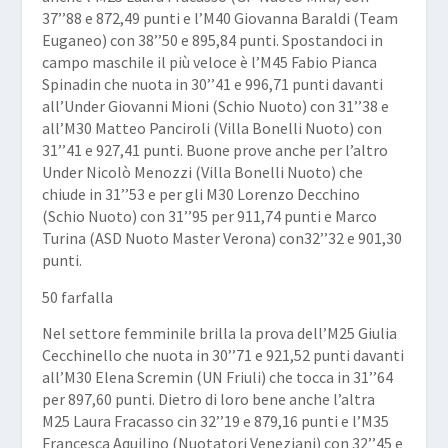
37’’88 e 872,49 punti e l’M40
Giovanna Baraldi
(Team
Euganeo) con 38’’50 e 895,84 punti. Spostandoci in
campo maschile il più veloce è l’M45
Fabio Pianca
Spinadin
che nuota in 30’’41 e 996,71 punti davanti
all’Under
Giovanni Mioni
(Schio Nuoto) con 31’’38 e
all’M30
Matteo Panciroli
(Villa Bonelli Nuoto) con
31’’41 e 927,41 punti. Buone prove anche per l’altro
Under Nicolò Menozzi (Villa Bonelli Nuoto) che
chiude in 31’’53 e per gli M30
Lorenzo Decchino
(Schio Nuoto) con 31’’95 per 911,74 punti e
Marco
Turina
(ASD Nuoto Master Verona) con32’’32 e 901,30
punti.
50 farfalla
Nel settore femminile brilla la prova dell’M25
Giulia
Cecchinello
che nuota in 30’’71 e 921,52 punti davanti
all’M30
Elena Scremin
(UN Friuli) che tocca in 31’’64
per 897,60 punti. Dietro di loro bene anche l’altra
M25 Laura Fracasso cin 32’’19 e 879,16 punti e l’M35
Francesca Aquilino
(Nuotatori Veneziani) con 32’’45 e