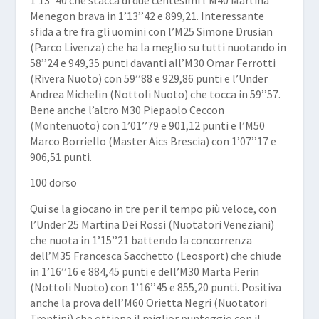
Menegon brava in 1’13’’42 e 899,21. Interessante
sfida a tre fra gli uomini con l’M25 Simone Drusian
(Parco Livenza) che ha la meglio su tutti nuotando in
58’’24 e 949,35 punti davanti all’M30 Omar Ferrotti
(Rivera Nuoto) con 59’’88 e 929,86 punti e l’Under
Andrea Michelin (Nottoli Nuoto) che tocca in 59’’57.
Bene anche l’altro M30 Piepaolo Ceccon
(Montenuoto) con 1’01’’79 e 901,12 punti e l’M50
Marco Borriello (Master Aics Brescia) con 1’07’’17 e
906,51 punti.
100 dorso
Qui se la giocano in tre per il tempo più veloce, con
l’Under 25 Martina Dei Rossi (Nuotatori Veneziani)
che nuota in 1’15’’21 battendo la concorrenza
dell’M35 Francesca Sacchetto (Leosport) che chiude
in 1’16’’16 e 884,45 punti e dell’M30 Marta Perin
(Nottoli Nuoto) con 1’16’’45 e 855,20 punti. Positiva
anche la prova dell’M60 Orietta Negri (Nuotatori
Trentini) che ottiene il miglior punteggio con il