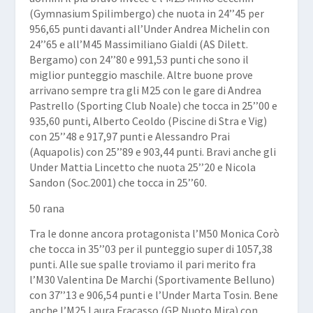
(Gymnasium Spilimbergo) che nuota in 24’’45 per
956,65 punti davanti all’Under Andrea Michelin con
24’’65 e all’M45 Massimiliano Gialdi (AS Dilett.
Bergamo) con 24’’80 e 991,53 punti che sono il
miglior punteggio maschile. Altre buone prove
arrivano sempre tra gli M25 con le gare di Andrea
Pastrello (Sporting Club Noale) che tocca in 25’’00 e
935,60 punti, Alberto Ceoldo (Piscine di Stra e Vig)
con 25’’48 e 917,97 punti e Alessandro Prai
(Aquapolis) con 25’’89 e 903,44 punti. Bravi anche gli
Under Mattia Lincetto che nuota 25’’20 e Nicola
Sandon (Soc.2001) che tocca in 25’’60.
50 rana
Tra le donne ancora protagonista l’M50
Monica Corò
che tocca in 35’’03 per il punteggio super di 1057,38
punti. Alle sue spalle troviamo il pari merito fra
l’M30
Valentina De Marchi
(Sportivamente Belluno)
con 37’’13 e 906,54 punti e l’Under
Marta Tosin
. Bene
anche l’M25
Laura Fracasso
(GP Nuoto Mira) con