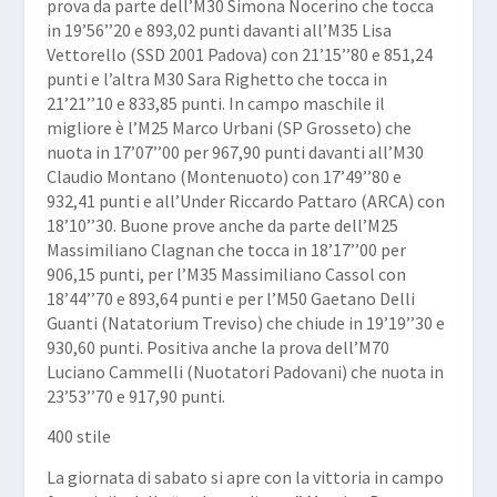
prova da parte dell’M30
Simona Nocerino
che tocca
in 19’56’’20 e 893,02 punti davanti all’M35
Lisa
Vettorello
(SSD 2001 Padova) con 21’15’’80 e 851,24
punti e l’altra M30
Sara Righetto
che tocca in
21’21’’10 e 833,85 punti. In campo maschile il
migliore è l’M25
Marco Urbani
(SP Grosseto) che
nuota in 17’07’’00 per 967,90 punti davanti all’M30
Claudio Montano
(Montenuoto) con 17’49’’80 e
932,41 punti e all’Under
Riccardo Pattaro
(ARCA) con
18’10’’30. Buone prove anche da parte dell’M25
Massimiliano Clagnan
che tocca in 18’17’’00 per
906,15 punti, per l’M35
Massimiliano Cassol
con
18’44’’70 e 893,64 punti e per l’M50
Gaetano Delli
Guanti
(Natatorium Treviso) che chiude in 19’19’’30 e
930,60 punti. Positiva anche la prova dell’M70
Luciano Cammelli
(Nuotatori Padovani) che nuota in
23’53’’70 e 917,90 punti.
400 stile
La giornata di sabato si apre con la vittoria in campo