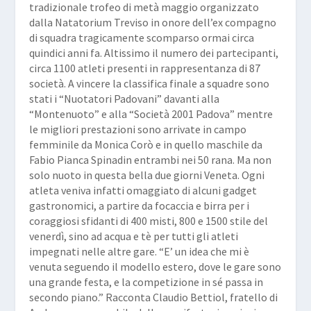
tradizionale trofeo di metà maggio organizzato
dalla
Natatorium Treviso
in onore dell’ex compagno
di squadra tragicamente scomparso ormai circa
quindici anni fa. Altissimo il numero dei partecipanti,
circa 1100 atleti presenti in rappresentanza di 87
società. A vincere la classifica finale a squadre sono
stati i “
Nuotatori
Padovani
” davanti alla
“
Montenuoto
” e alla “
Società 2001 Padova
” mentre
le migliori prestazioni sono arrivate in campo
femminile da
Monica Corò
e in quello maschile da
Fabio Pianca Spinadin
entrambi nei 50 rana. Ma non
solo nuoto in questa bella due giorni Veneta. Ogni
atleta veniva infatti omaggiato di alcuni gadget
gastronomici, a partire da focaccia e birra per i
coraggiosi sfidanti di 400 misti, 800 e 1500 stile del
venerdì, sino ad acqua e tè per tutti gli atleti
impegnati nelle altre gare. “
E’ un idea che mi è
venuta seguendo il modello estero, dove le gare sono
una grande festa, e la competizione in sé passa in
secondo
piano
.” Racconta
Claudio Bettiol
, fratello di