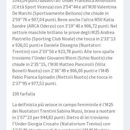
1043,04 punti davanti all’Under
Francesca Ambrosini
(Città Sport Vicenza) con 2’54’’44 e all’M30
Valentina
De Marchi
(Sportivamente Belluno) che chiude in
2’59’’76 e 907,04 punti. Bene anche l’altra M50
Katia
Sandre
(ARCA Oderzo) con 3’19’’40 e 906,72 punti. Nel
settore maschile brillano le prove degli M25
Andrea
Pastrello
(Sporting Club Noale) che tocca in 2’33’’13
e 926,01 punti e
Daniele Dissegna
(Nuotatori
Trentini) con 2’33’’50 e 923,78 punti. Alle loro spalle
troviamo l’Under
Giovanni Mioni
(Schio Nuoto) che
chiude in 2’35’’15, l’M30 Matteo Pancirolli (Villa
Bonelli Nuoto) con 2’36’’49 e 906,00 punti e l’M45
Fabio Pianca
Spinadin
(Nottoli Nuoto) che tocca in
2’37’’95 e 977,52 punti.
100 farfalla
La delfinista più veloce in campo femminile è l’M25
dei Nuotatori Trentini Sabina Mussi, brava a nuotare
in 1’07’’23 per 944,82 punti. Dietro di lei troviamo
l’Under Giorgia Crosato (Natatorium Treviso) con
1’13’’40 che stacca di due centesimi l’M40 Martina