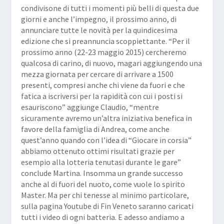
condivisone di tutti i momenti più belli di questa due
giorni e anche l’impegno, il prossimo anno, di
annunciare tutte le novità per la quindicesima
edizione che si preannuncia scoppiettante. “
Per il
prossimo anno
(22-23 maggio 2015)
cercheremo
qualcosa di carino, di nuovo, magari aggiungendo una
mezza giornata per cercare di arrivare a 1500
presenti, compresi anche chi viene da fuori e che
fatica a iscriversi per la rapidità con cui i posti si
esauriscono
” aggiunge Claudio, “
mentre
sicuramente avremo un’altra iniziativa benefica in
favore della famiglia di Andrea, come anche
quest’anno quando con l’idea di “Giocare in corsia”
abbiamo ottenuto ottimi risultati grazie per
esempio alla lotteria tenutasi durante le
gare
”
conclude Martina. Insomma un grande successo
anche al di fuori del nuoto, come vuole lo spirito
Master. Ma per chi tenesse al minimo particolare,
sulla pagina Youtube di
Fin Veneto
saranno caricati
tutti i video di ogni batteria. E adesso andiamo a