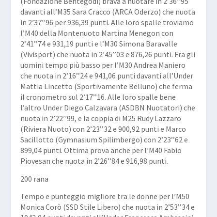
(Fondazione Bentegodi) brava a nuotare in 2’36’’95
davanti all’M35
Sara Cracco
(ARCA Oderzo) che nuota
in 2’37’’96 per 936,39 punti. Alle loro spalle troviamo
l’M40 della Montenuoto
Martina Menegon
con
2’41’’74 e 931,19 punti e l’M30
Simona Baravalle
(Vivisport) che nuota in 2’45’’03 e 876,26 punti. Fra gli
uomini tempo più basso per l’M30
Andrea Maniero
che nuota in 2’16’’24 e 941,06 punti davanti all’Under
Mattia Lincetto
(Sportivamente Belluno) che ferma
il cronometro sul 2’17’’16. Alle loro spalle bene
l’altro Under
Diego Calzavara
(ASDBN Nuotatori) che
nuota in 2’22’’99, e la coppia di M25
Rudy Lazzaro
(Riviera Nuoto) con 2’23’’32 e 900,92 punti e
Marco
Sacillotto
(Gymnasium Spilimbergo) con 2’23’’62 e
899,04 punti. Ottima prova anche per l’M40
Fabio
Piovesan
che nuota in 2’26’’84 e 916,98 punti.
200 rana
Tempo e punteggio migliore tra le donne per l’M50
Monica Corò
(SSD Stile Libero) che nuota in 2’53’’34 e