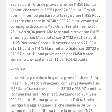
886,90 punti. Grande prova anche per l’M50 Monica
Vaccari che tocca in 33’’51 per 924,80 punti. Tra gli
uomini il tempo più basso lo fa registrare l’M25
Rudy
Lazzaro
che tocca in 26’’48 e 939,20 punti davanti al
compagno di squadra M30
Omar Ferrotti
fermo sul
26’’94 e 928,36 punti. Alle loro spalle troviamo l’M35
Simone Zulian
(Aquapolis) con 27’’32 e 921,67 punti,
l’M25
Pierpaolo Ceccon
(Montenuoto) con 27’’39 e
913,11 punti e l’M45
Massimiliano Gialdi
con 28’’32 e
928,67 punti. Buona prova anche per l’M50
Marco
Borriello
che nuota in 29’’11 per 924,42 punti.
50 dorso
La dorsista più veloce in questa prova è l’Under
Sara
Fazzini
(Nuotatori Veneziani) con 32’’21 davanti alle
M35
Sara Cracco
che chiude in 33’’58 e 935,97 punti e a
Romina Degrassi
(AS Dilett. Bergamo) con 34’’91 e
900,32 punti. Buona prova anche per l’altra Under
Giorgia Ussaggi
(Aquapolis) che chiude in 34’’57. In
campo maschile brilla su tutte la prova dell’M25