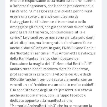
Andrea e responsabile della manifestazione insieme
a
Roberto Cognonato
, che è anche presidente della
Fin Veneto. “
A maggior ragione questa per noi vuol
essere una sorte di grande compleanno da
festeggiare tutti insieme e ci è sembrato bello
omaggiare gli atleti, che già spendono diversi soldi
per pagarsi la trasferta, con qualcosa di utile e
carino
”. Le grandi prove non sono arrivate solo dagli
atleti di spicco, ma le congratulazioni vanno fatte
anche ai due più anziani in gara, l’M85 Silvano Danieli
dei Nuotatori Trentini e l’M80 Antonietta Bevilacqua
della Rari Nantes Trento che indossava per
l’occasione la maglia del “
1° Memorial Bettiol
”. “
E’
andato tutto bene
”, racconta Martina Benetton,
protagonista in gara con la vittoria dei 400 e degli
800 stile “
anche il tempo è stato clemente, con un
venerdì un po’ freddino ma un sabato molto caldo!!
”.
E la soddisfazione degli atleti presenti la si ritrova
anche sui social media, con il gruppo Facebook
dedicato appunto alla manifestazione
“
MemorialAndreaBettiol<3
” che ha come scopo la