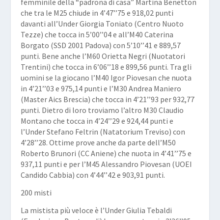
femminile della “padrona di casa”
Martina Benetton
che tra le M25 chiude in 4’47’’75 e 918,02 punti
davanti all’Under
Giorgia Toniato
(Centro Nuoto
Tezze) che tocca in 5’00’’04 e all’M40
Caterina
Borgato
(SSD 2001 Padova) con 5’10’’41 e 889,57
punti. Bene anche l’M60 Orietta Negri (Nuotatori
Trentini) che tocca in 6’06’’18 e 899,56 punti. Tra gli
uomini se la giocano l’M40
Igor Piovesan
che nuota
in 4’21’’03 e 975,14 punti e l’M30
Andrea Maniero
(Master Aics Brescia) che tocca in 4’21’’93 per 932,77
punti. Dietro di loro troviamo l’altro M30
Claudio
Montano
che tocca in 4’24’’29 e 924,44 punti e
l’Under
Stefano Feltrin
(Natatorium Treviso) con
4’28’’28. Ottime prove anche da parte dell’M50
Roberto Brunori
(CC Aniene) che nuota in 4’41’’75 e
937,11 punti e per l’M45
Alessandro Piovesan
(UOEI
Candido Cabbia) con 4’44’’42 e 903,91 punti.
200 misti
La mistista più veloce è l’Under
Giulia Tebaldi