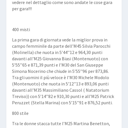
vedere nel dettaglio come sono andate le cose gara
per gara!!!
400 misti
La prima gara di giornata vede la miglior prova in
campo femminile da parte dell’M45
Silvia Parocchi
(Molinella) che nuota in 5’44’’12 e 964,30 punti
davanti all’M25
Giovanna Biasi
(Montenuoto) con
5’55’’65 e 871,39 punti e l’M30 del San Giuseppe
Simona Nocerino
che chiude in 5’55’’96 per 873,86.
Tra gli uomini il più veloce è l’M30
Michele Modolo
(Montenuoto) che nuota in 5’12’’13 e 893,06 punti
davanti all’M35
Massimiliano Cassol
( Natatorium
Treviso)) con 5’14’’82 e 910,30 punti e all’M25
Patrick
Peruzzet
(Stella Marina) con 5’15’’91 e 876,52 punti.
800 stile
Tra le donne stacca tutte l’M25
Martina Benetton
,