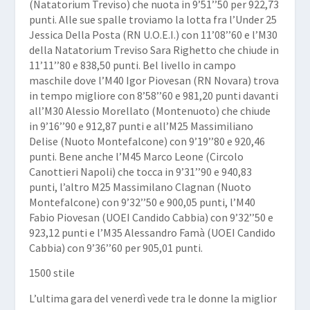
(Natatorium Treviso) che nuota in 9’51’’50 per 922,73
punti. Alle sue spalle troviamo la lotta fra l’Under 25
Jessica Della Posta
(RN U.O.E.I.) con 11’08’’60 e l’M30
della Natatorium Treviso
Sara Righetto
che chiude in
11’11’’80 e 838,50 punti. Bel livello in campo
maschile dove l’M40
Igor Piovesan
(RN Novara) trova
in tempo migliore con 8’58’’60 e 981,20 punti davanti
all’M30
Alessio Morellato
(Montenuoto) che chiude
in 9’16’’90 e 912,87 punti e all’M25
Massimiliano
Delise
(Nuoto Montefalcone) con 9’19’’80 e 920,46
punti. Bene anche l’M45
Marco Leone
(Circolo
Canottieri Napoli) che tocca in 9’31’’90 e 940,83
punti, l’altro M25
Massimilano Clagnan
(Nuoto
Montefalcone) con 9’32’’50 e 900,05 punti, l’M40
Fabio Piovesan
(UOEI Candido Cabbia) con 9’32’’50 e
923,12 punti e l’M35
Alessandro Famà
(UOEI Candido
Cabbia) con 9’36’’60 per 905,01 punti.
1500 stile
L’ultima gara del venerdì vede tra le donne la miglior