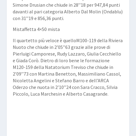
Simone Drusian
che chiude in 28’’18 per 947,84 punti
davanti al pari categoria
Alberto Dal Molin
(Ondablu)
con 31’’19 e 856,36 punti.
Mistaffetta 4×50 mista
Il quartetto più veloce è quelloM100-119 della
Riviera
Nuoto
che chiude in 2’05’’63 grazie alle prove di
Pierluigi Camporese
,
Rudy Lazzaro
,
Giulia Cecchiello
e
Giada Corò
. Dietro di loro bene le formazione
M120-159 della
Natatorium Treviso
che chiude in
2’09’’73 con Martina Benetton,
Massimiliano Cassol
,
Nicoletta Angelini
e
Stefano Barro
e dell’
ARCA
Oderzo
che nuota in 2’10’’24 con
Sara Cracco
,
Silvia
Piccolo
,
Luca Marchesin
e
Alberto Casagrande
.