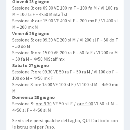
Giovedì 25 giugno
Sessione 3: ore 09.30 VE 100 ra F – 100 fa M / VI 100 ra
M – 100 fa F – 4×50 MiStaff sl
Sessione 4: ore 15.00 VE 400 sl F – 200 mx F / VI 400 sl
M – 200 mx M
Venerdì 26 giugno
Sessione 5: ore 09.30 VE 200 sl M / VI 200 sl F – 50 do F
– 50 do M
Sessione 6: ore 15.00 VE 200 ra F – 50 fa F / VI 200 ra M
– 50 fa M – 4×50 MiStaff mx
Sabato 27 giugno
Sessione 7: ore 09.30 VE 50 ra F – 50 ra M / VI 100 do F –
100 do M – 4×50 mx F
Sessione 8: ore 15.00 VE 100 sl F / VI 100 sl M – 4×50 mx
M
Domenica 28 giugno
Sessione 9:
ore 9.30
VE 50 sl F /
ore 9.00
VI 50 sl M –
4×50 sl F – 4×50 sl M
Se vi siete persi qualche dettaglio,
QUI
l’articolo con
le istruzioni per l’uso.