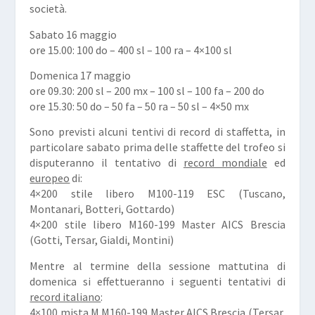
società.
Sabato 16 maggio
ore 15.00: 100 do – 400 sl – 100 ra – 4×100 sl
Domenica 17 maggio
ore 09.30: 200 sl – 200 mx – 100 sl – 100 fa – 200 do
ore 15.30: 50 do – 50 fa – 50 ra – 50 sl – 4×50 mx
Sono previsti alcuni tentivi di record di staffetta, in
particolare sabato prima delle staffette del trofeo si
disputeranno il tentativo di
record mondiale
ed
europeo
di:
4×200 stile libero M100-119 ESC (Tuscano,
Montanari, Botteri, Gottardo)
4×200 stile libero M160-199 Master AICS Brescia
(Gotti, Tersar, Gialdi, Montini)
Mentre al termine della sessione mattutina di
domenica si effettueranno i seguenti tentativi di
record italiano
:
4×100 mista M M160-199 Master AICS Brescia (Tersar,