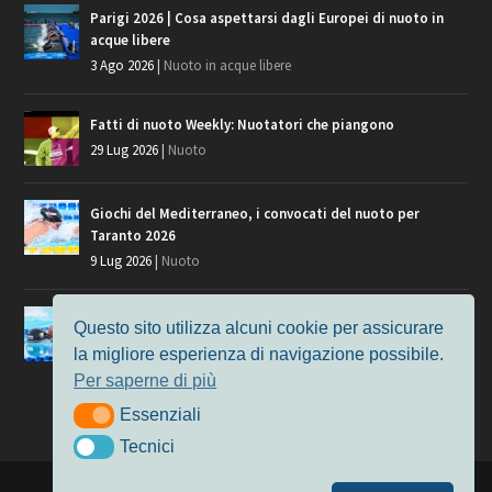
Parigi 2026 | Cosa aspettarsi dagli Europei di nuoto in
acque libere
3 Ago 2026
|
Nuoto in acque libere
Fatti di nuoto Weekly: Nuotatori che piangono
29 Lug 2026
|
Nuoto
Giochi del Mediterraneo, i convocati del nuoto per
Taranto 2026
9 Lug 2026
|
Nuoto
Europei di Nuoto Parigi 2026: fra veterani e giovani, chi
Questo sito utilizza alcuni cookie per assicurare
manca?
la migliore esperienza di navigazione possibile.
7 Lug 2026
|
Nuoto
Per saperne di più
Essenziali
Essenziali
Tecnici
Tecnici
Progettato da
Elegant Themes
| Alimentato da
WordPress