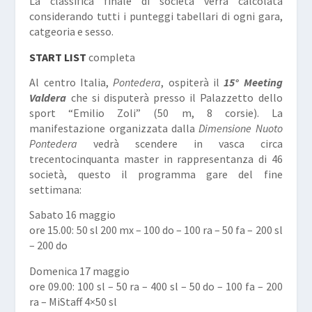
La classifica finale di società verrà calcolata
considerando tutti i punteggi tabellari di ogni gara,
catgeoria e sesso.
START LIST
completa
Al centro Italia,
Pontedera
, ospiterà il
15° Meeting
Valdera
che si disputerà presso il Palazzetto dello
sport “Emilio Zoli” (50 m, 8 corsie). La
manifestazione organizzata dalla
Dimensione Nuoto
Pontedera
vedrà scendere in vasca circa
trecentocinquanta master in rappresentanza di 46
società, questo il programma gare del fine
settimana:
Sabato 16 maggio
ore 15.00: 50 sl 200 mx – 100 do – 100 ra – 50 fa – 200 sl
– 200 do
Domenica 17 maggio
ore 09.00: 100 sl – 50 ra – 400 sl – 50 do – 100 fa – 200
ra – MiStaff 4×50 sl