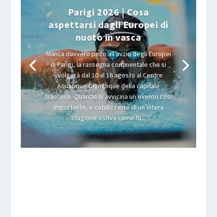
Parigi 2026 | Cosa
aspettarsi dagli Europei di
nuoto in vasca
Manca davvero poco all’inizio degli Europei
di Parigi, la rassegna continentale che si
svolgerà dal 10 al 16 agosto al Centre
Aquatique Olympique della capitale
francese. Quando si avvicina un evento così
importante, e catalizzante di un’intera
stagione estiva come fu...