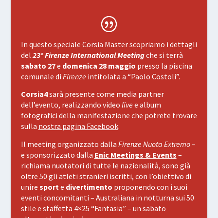
In questo speciale Corsia Master scopriamo i dettagli
del
23° Firenze International Meeting
che si terrà
sabato 27
e
domenica 28 maggio
presso la piscina
comunale di
Firenze
intitolata a “Paolo Costoli”.
Corsia4
sarà presente come media partner
dell’evento, realizzando video
live
e album
fotografici della manifestazione che potrete trovare
sulla
nostra pagina Facebook
.
Il meeting organizzato dalla
Firenze Nuota Extremo
–
e sponsorizzato dalla
Enic Meetings & Events
–
richiama nuotatori di tutte le nazionalità, sono già
oltre 50 gli atleti stranieri iscritti, con l’obiettivo di
unire
sport
e
divertimento
proponendo con i suoi
eventi concomitanti – Australiana in notturna sui 50
stile e staffetta 4×25 “Fantasia” – un sabato