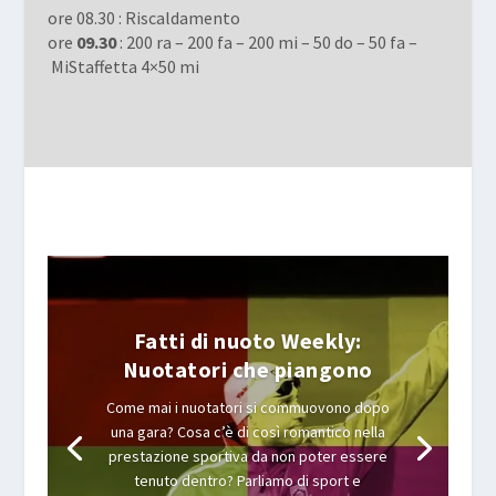
ore 08.30 : Riscaldamento
ore
09.30
: 200 ra – 200 fa – 200 mi – 50 do – 50 fa –
MiStaffetta 4×50 mi
Fatti di nuoto Weekly:
Nuotatori che piangono
Come mai i nuotatori si commuovono dopo
una gara? Cosa c’è di così romantico nella
prestazione sportiva da non poter essere
tenuto dentro? Parliamo di sport e