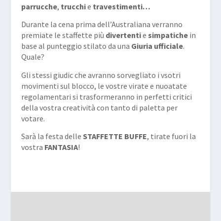
parrucche
,
trucchi
e
travestimenti…
Durante la cena prima dell’Australiana verranno
premiate le staffette più
divertenti
e
simpatiche
in
base al punteggio stilato da una
Giuria ufficiale
.
Quale?
Gli stessi giudic che avranno sorvegliato i vsotri
movimenti sul blocco, le vostre virate e nuoatate
regolamentari si trasformeranno in perfetti critici
della vostra creatività con tanto di paletta per
votare.
Sarà la festa delle
STAFFETTE BUFFE
, tirate fuori la
vostra
FANTASIA
!