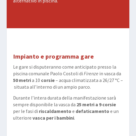
alternativo in piscina.
Impianto e programma gare
Le gare si disputeranno come anticipato presso la
piscina comunale Paolo Costoli di
Firenze
in vasca da
50 metri
a 10
corsie
–
acqua climatizzata a 26/27 °C –
situata all’interno di un ampio parco.
Durante l’intera durata della manifestazione sarà
sempre disponibile la vasca da
25 metri a 9 corsie
per le fasi di
riscaldamento
e
defaticamento
e un
ulteriore
vasca per i bambini
.