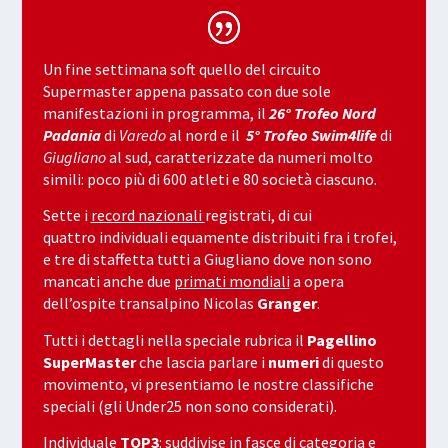
Un fine settimana soft quello del circuito
Supermaster appena passato con due sole
manifestazioni in programma, il
26° Trofeo Nord
Padania
di
Varedo
al nord e il
5° Trofeo Swim4life
di
Giugliano
al sud, caratterizzate da numeri molto
simili: poco più di 600 atleti e 80 società ciascuno.
Sette i
record nazionali
registrati, di cui
quattro individuali equamente distribuiti fra i trofei,
e tre di staffetta tutti a Giugliano dove non sono
mancati anche due
primati mondiali
a opera
dell’ospite transalpino Nicolas
Granger
.
Tutti i dettagli nella speciale rubrica il
Pagellino
SuperMaster
che lascia parlare i
numeri
di questo
movimento, vi presentiamo le nostre classifiche
speciali (gli Under25 non sono considerati).
Individuale
TOP3
:
suddivise in fasce di categoria e