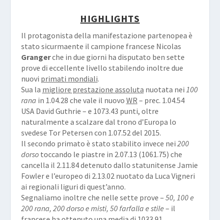
HIGHLIGHTS
Il protagonista della manifestazione partenopea è
stato sicurmaente il campione francese Nicolas
Granger
che in due giorni ha disputato ben sette
prove di eccellente livello stabilendo inoltre due
nuovi
primati mondiali
.
Sua la
migliore prestazione assoluta
nuotata nei
100
rana
in 1.04.28 che vale il nuovo
WR
– prec. 1.04.54
USA David Guthrie – e 1073.43 punti, oltre
naturalmente a scalzare dal trono d’Europa lo
svedese Tor Petersen con 1.07.52 del 2015.
Il secondo primato è stato stabilito invece nei
200
dorso
toccando le piastre in 2.07.13 (1061.75) che
cancella il 2.11.84 detenuto dallo statunitense Jamie
Fowler e l’europeo di 2.13.02 nuotato da Luca Vigneri
ai regionali liguri di quest’anno.
Segnaliamo inoltre che nelle sette prove –
50, 100 e
200 rana, 200 dorso e misti, 50 farfalla e stile
– il
francese ha ottenuto una media di 1033.91…