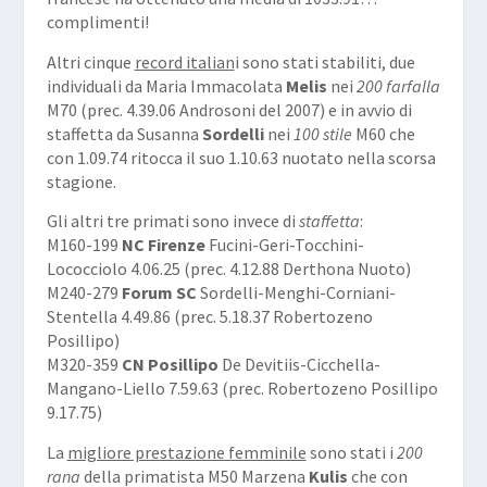
complimenti!
Altri cinque
record italian
i sono stati stabiliti, due
individuali da Maria Immacolata
Melis
nei
200 farfalla
M70 (prec. 4.39.06 Androsoni del 2007) e in avvio di
staffetta da Susanna
Sordelli
nei
100 stile
M60 che
con 1.09.74 ritocca il suo 1.10.63 nuotato nella scorsa
stagione.
Gli altri tre primati sono invece di
staffetta
:
M160-199
NC Firenze
Fucini-Geri-Tocchini-
Lococciolo 4.06.25 (prec. 4.12.88 Derthona Nuoto)
M240-279
Forum SC
Sordelli-Menghi-Corniani-
Stentella 4.49.86 (prec. 5.18.37 Robertozeno
Posillipo)
M320-359
CN Posillipo
De Devitiis-Cicchella-
Mangano-Liello 7.59.63 (prec. Robertozeno Posillipo
9.17.75)
La
migliore prestazione femminile
sono stati i
200
rana
della primatista M50 Marzena
Kulis
che con