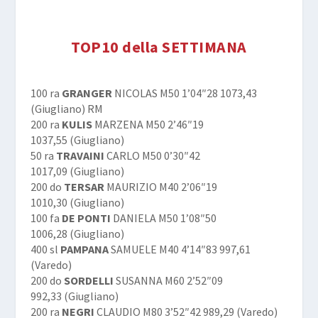
TOP10 della SETTIMANA
100 ra
GRANGER
NICOLAS M50 1’04″28 1073,43
(Giugliano) RM
200 ra
KULIS
MARZENA M50 2’46″19
1037,55 (Giugliano)
50 ra
TRAVAINI
CARLO M50 0’30″42
1017,09 (Giugliano)
200 do
TERSAR
MAURIZIO M40 2’06″19
1010,30 (Giugliano)
100 fa
DE PONTI
DANIELA M50 1’08″50
1006,28 (Giugliano)
400 sl
PAMPANA
SAMUELE M40 4’14″83 997,61
(Varedo)
200 do
SORDELLI
SUSANNA M60 2’52″09
992,33 (Giugliano)
200 ra
NEGRI
CLAUDIO M80 3’52″42 989,29 (Varedo)