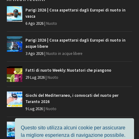
Parigi 2026 | Cosa aspettarsi dagli Europei di nuoto in
vasca
6 Ago 2026
|
Nuoto
Parigi 2026 | Cosa aspettarsi dagli Europei di nuoto in
acque libere
3 Ago 2026
|
Nuoto in acque libere
Fatti di nuoto Weekly: Nuotatori che piangono
29 Lug 2026
|
Nuoto
Giochi del Mediterraneo, i convocati del nuoto per
Taranto 2026
9 Lug 2026
|
Nuoto
Europei di Nuoto Parigi 2026: fra veterani e giovani, chi
Questo sito utilizza alcuni cookie per assicurare
manca?
la migliore esperienza di navigazione possibile.
7 Lug 2026
|
Nuoto