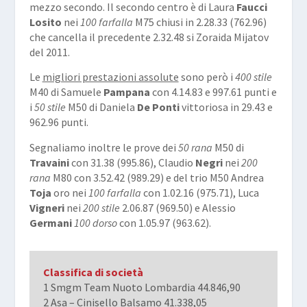
mezzo secondo. Il secondo centro è di Laura
Faucci
Losito
nei
100 farfalla
M75 chiusi in 2.28.33 (762.96)
che cancella il precedente 2.32.48 si Zoraida Mijatov
del 2011.
Le
migliori prestazioni assolute
sono però i
400 stile
M40 di Samuele
Pampana
con 4.14.83 e 997.61 punti e
i
50 stile
M50 di Daniela
De Ponti
vittoriosa in 29.43 e
962.96 punti.
Segnaliamo inoltre le prove dei
50 rana
M50 di
Travaini
con 31.38 (995.86), Claudio
Negri
nei
200
rana
M80 con 3.52.42 (989.29) e del trio M50 Andrea
Toja
oro nei
100 farfalla
con 1.02.16 (975.71), Luca
Vigneri
nei
200 stile
2.06.87 (969.50) e Alessio
Germani
100 dorso
con 1.05.97 (963.62).
Classifica di società
1 Smgm Team Nuoto Lombardia 44.846,90
2 Asa – Cinisello Balsamo 41.338,05