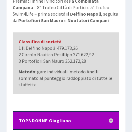
Premiati infine i vincitori della
Combinata
Campana
– 8° Trofeo Città di Portici e 5° Trofeo
Swim4Life – prima società
Il Delfino Napoli
, seguita
da
Portofiori San Mauro
e
Nuotatori Campani
.
Classifica di società
1 Il Delfino Napoli 479.173,26
2 Circolo Nautico Posillipo 371.622,92
3 Portofiori San Mauro 352.172,28
Metodo
: gare individuali ‘metodo Anelli’
sommato al punteggio raddoppiato di tutte le
staffette.
TOP3 DONNE Giugliano