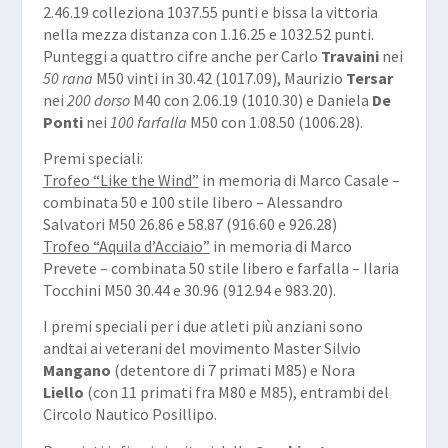
2.46.19 colleziona 1037.55 punti e bissa la vittoria
nella mezza distanza con 1.16.25 e 1032.52 punti.
Punteggi a quattro cifre anche per Carlo
Travaini
nei
50 rana
M50 vinti in 30.42 (1017.09), Maurizio
Tersar
nei
200 dorso
M40 con 2.06.19 (1010.30) e Daniela
De
Ponti
nei
100 farfalla
M50 con 1.08.50 (1006.28).
Premi speciali:
Trofeo “Like the Wind”
in memoria di Marco Casale –
combinata 50 e 100 stile libero – Alessandro
Salvatori M50 26.86 e 58.87 (916.60 e 926.28)
Trofeo “Aquila d’Acciaio”
in memoria di Marco
Prevete – combinata 50 stile libero e farfalla – Ilaria
Tocchini M50 30.44 e 30.96 (912.94 e 983.20).
I premi speciali per i due atleti più anziani sono
andtai ai veterani del movimento Master Silvio
Mangano
(detentore di 7 primati M85) e Nora
Liello
(con 11 primati fra M80 e M85), entrambi del
Circolo Nautico Posillipo.