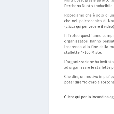
Nord Ovest grazie all’alto li
Derthona Nuoto traducibile i
Ricordiamo che è solo di un
che nel palcoscenico di No
(clicca qui per vedere il video
Il Trofeo quest’ anno compir
organizzatori hanno pensat
Inserendo alla fine della m
staffette 4×100 Miste.
L’organizzazione ha invitato 
ad organizzare le staffette p
Che dire, un motivo in piu’ p
poter dire “Io c’ero a Torton
Clicca qui per la locandina a