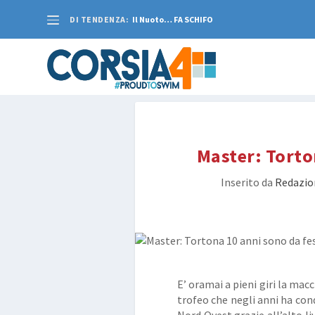
DI TENDENZA:
Il Nuoto… FA SCHIFO
Master: Torto
Inserito da
Redazio
E’ oramai a pieni giri la mac
trofeo che negli anni ha con