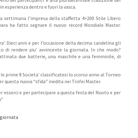
vello dei partecipanti e alla pluridecennale tradizione del
n esperienza dentro e fuori la vasca.
a settimana l’impresa della staffetta 4×200 Stile Libero
vara ha fatto segnare il nuovo record Mondiale Master.
)
a’ Dieci anni e per l’occasione della decima candelina gli
o di rendere piu’ avvincente la giornata. In che modo?
attinata due batterie, una maschile e una femminile, di
le prime 8 Societa’ classificatesi lo scorso anno al Torneo
er questa nuova “sfida” inedita nei Trofei Master.
er esserci e per partecipare a questa festa del Nuoto e per
a”
ggiornata