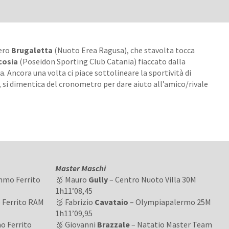
iero
Brugaletta
(Nuoto Erea Ragusa), che stavolta tocca
cosia
(Poseidon Sporting Club Catania) fiaccato dalla
. Ancora una volta ci piace sottolineare la sportività di
, si dimentica del cronometro per dare aiuto all’amico/rivale
Master Maschi
mmo Ferrito
🥇 Mauro
Gully
– Centro Nuoto Villa 30M
1h11’08,45
 Ferrito RAM
🥈 Fabrizio
Cavataio
– Olympiapalermo 25M
1h11’09,95
o Ferrito
🥉 Giovanni
Brazzale
– Natatio Master Team