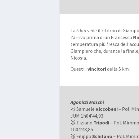
La
5 km
vede il ritorno di Giamp
l’arrivo prima di un Francesco
Ni
temperatura più fresca dell’acqua
Giampiero che, durante la finale
Nicosia.
Questi i
vincitori
della 5 km:
Agonisti Maschi
🥇 Samuele
Riccobeni
– Pol. Mi
JUM 1h04’44,93
🥈 Tiziano
Tripodi
– Pol. Mimmo
1h04’48,85
🥉 Filippo
Schifano
– Pol. Mimm