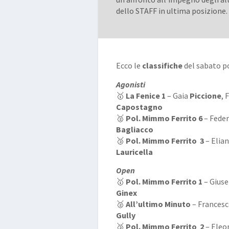
dello STAFF in ultima posizione.
Ecco le
classifiche
del sabato p
Agonisti
🥇
La Fenice 1
– Gaia
Piccione
, 
Capostagno
🥈
Pol. Mimmo Ferrito 6
– Fede
Bagliacco
🥉
Pol. Mimmo Ferrito 3
– Elia
Lauricella
Open
🥇
Pol. Mimmo Ferrito
1
– Gius
Ginex
🥈
All’ultimo Minuto
– Frances
Gully
🥉
Pol. Mimmo Ferrito 2
– Eleo