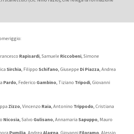
omeriggio:
Francesco
Rapisardi
, Samuele
Riccobeni
, Simone
rica
Sirchia
, Filippo
Schifano
, Giuseppe
Di Piazza
, Andrea
na
Pardo
, Federico
Gambino
, Tiziano
Tripodi
, Giovanni
eppa
Zizzo
, Vincenzo
Raia
, Antonino
Trippodo
, Cristiana
co
Nicosia
, Salvo
Gulisano
, Annamaria
Sapuppo
, Mauro
nora
Pumilia
, Andrea
Alagna
, Giovanni
Filoramo
, Alessio