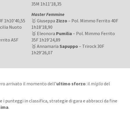
35M 1h11’18,35
Master Femmine
F 1h10’40,55
🥇 Giuseppa
Zizzo
– Pol. Mimmo Ferrito 40F
icilia Nuoto
1h18’18,90
🥈 Eleonora
Pumilia
– Pol. Mimmo Ferrito
rrito ASF
35F 1h19’24,89
🥉 Annamaria
Sapuppo
– Trirock 30F
1h29’26,07
ero arrivato il momento dell’
ultimo sforzo
: il
miglio
del
re i punteggi in classifica, strategie di gara e abbracci da fine
sima
.