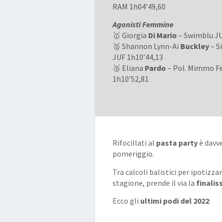
RAM 1h04’49,60
Agonisti Femmine
🥇 Giorgia
Di Mario
– Swimblu JU
🥈 Shannon Lynn-Ai
Buckley
– S
JUF 1h10’44,13
🥉 Eliana
Pardo
– Pol. Mimmo Fe
1h10’52,81
Rifocillati al
pasta party
è davv
pomeriggio.
Tra calcoli balistici per ipotizza
stagione, prende il via la
finalis
Ecco gli
ultimi podi del 2022
: