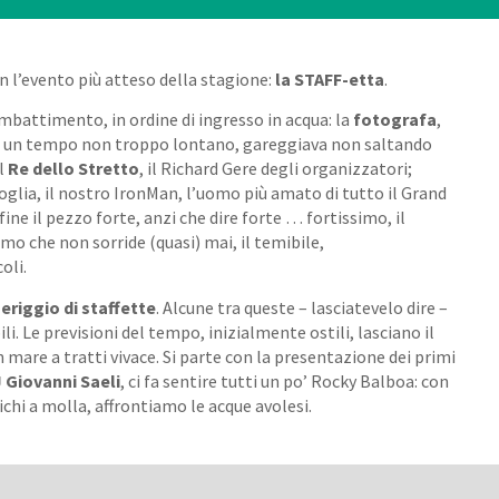
n l’evento più atteso della stagione:
la STAFF-etta
.
battimento, in ordine di ingresso in acqua: la
fotografa
,
che un tempo non troppo lontano, gareggiava non saltando
il
Re dello Stretto
, il Richard Gere degli organizzatori;
voglia, il nostro IronMan, l’uomo più amato di tutto il Grand
fine il pezzo forte, anzi che dire forte … fortissimo, il
omo che non sorride (quasi) mai, il temibile,
oli.
riggio di staffette
. Alcune tra queste – lasciatevelo dire –
. Le previsioni del tempo, inizialmente ostili, lasciano il
 mare a tratti vivace. Si parte con la presentazione dei primi
 Giovanni Saeli
, ci fa sentire tutti un po’ Rocky Balboa: con
richi a molla, affrontiamo le acque avolesi.