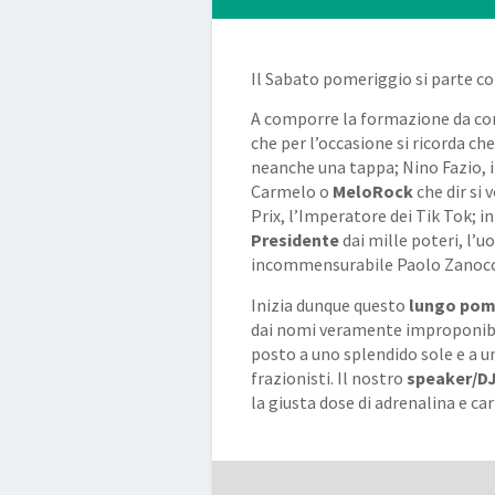
Il Sabato pomeriggio si parte co
A comporre la formazione da com
che per l’occasione si ricorda 
neanche una tappa; Nino Fazio, 
Carmelo o
MeloRock
che dir si 
Prix, l’Imperatore dei Tik Tok; in
Presidente
dai mille poteri, l’u
incommensurabile Paolo Zanocc
Inizia dunque questo
lungo pome
dai nomi veramente improponibili
posto a uno splendido sole e a un
frazionisti. Il nostro
speaker/DJ
la giusta dose di adrenalina e ca