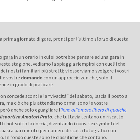
a prima giornata di gare, pronti per l’ultimo sforzo di questa
o gara
in un orario in cui si potrebbe pensare ad una gara in
questa stagione, vediamo la spiaggia riempirsi con quelli che
dei nostri familiari più stretti; vi osserviamo svolgere i vostri
lle vostre
domande
con un approccio zen che, solo il
rende in grado di praticare.
n concede sconti e la “vivacità” del sabato, lascia il posto a
ara, ma ciò che più attendiamo ormai sono le vostre
e però anche solo eguagliare l
’inno all’amore libero di qualche
lisportiva Amatori Prato
, che tuttavia tentano un riscatto
ti hot sotto la doccia, diventando i nuovi sex symbol del
 quasi a pari merito per numero di scatti fotografici con
o. In fondo queste sono le classifiche che contano.