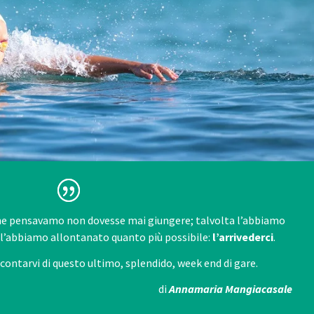
che pensavamo non dovesse mai giungere; talvolta l’abbiamo
a l’abbiamo allontanato quanto più possibile:
l’arrivederci
.
ccontarvi di questo ultimo, splendido, week end di gare.
di
Annamaria Mangiacasale