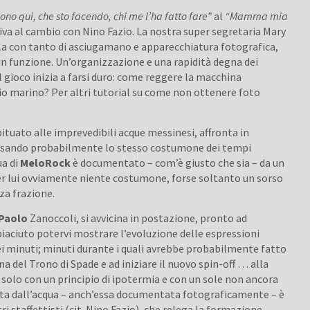
ono qui, che sto facendo, chi me l’ha fatto fare”
al
“Mamma mia
iva al cambio con Nino Fazio. La nostra super segretaria Mary
rla con tanto di asciugamano e apparecchiatura fotografica,
in funzione. Un’organizzazione e una rapidità degna dei
 il gioco inizia a farsi duro: come reggere la macchina
io marino? Per altri tutorial su come non ottenere foto
bituato alle imprevedibili acque messinesi, affronta in
dossando probabilmente lo stesso costumone dei tempi
ua di
MeloRock
è documentato – com’è giusto che sia – da un
er lui ovviamente niente costumone, forse soltanto un sorso
rza frazione.
Paolo
Zanoccoli, si avvicina in postazione, pronto ad
piaciuto potervi mostrare l’evoluzione delle espressioni
dei minuti; minuti durante i quali avrebbe probabilmente fatto
a del Trono di Spade e ad iniziare il nuovo spin-off … alla
a solo con un principio di ipotermia e con un sole non ancora
cita dall’acqua – anch’essa documentata fotograficamente – è
ri staffettisti (cit. Nino Fazio), che relega la formazione