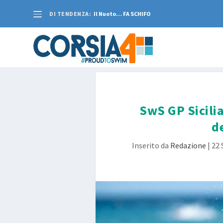
DI TENDENZA:
Il Nuoto… FA SCHIFO
SwS GP Sicilia
d
Inserito da
Redazione
|
22 