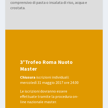
comprensivo di pasta o insalata di riso, acqua e
crostata.
3°Trofeo Roma Nuoto
Master
Chiusura
iscrizioni individuali:
mercoledì 31 maggio 2017 ore 24.00
Le iscrizioni dovranno essere
effettuate tramite la procedura on-
line nazionale master.