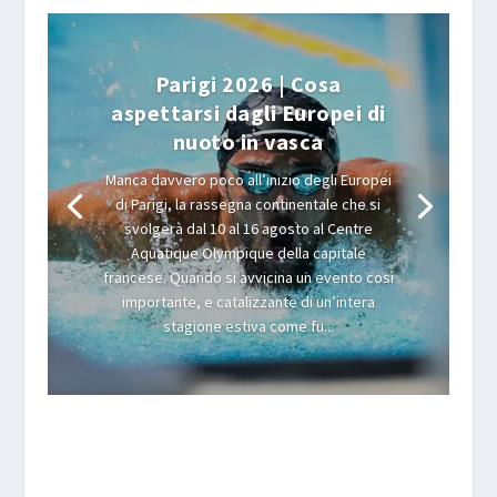
Parigi 2026 | Cosa
aspettarsi dagli Europei di
nuoto in vasca
Manca davvero poco all’inizio degli Europei
di Parigi, la rassegna continentale che si
svolgerà dal 10 al 16 agosto al Centre
Aquatique Olympique della capitale
francese. Quando si avvicina un evento così
importante, e catalizzante di un’intera
stagione estiva come fu...