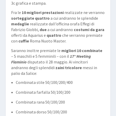
3c grafica e stampa.
Fra le
10 migliori prestazioni
realizzate ne verranno
sorteggiate quattro
a cui andranno le splendide
medaglie
realizzate dall’officina orafa Effegi di
Fabrizio Giobbi,
due
a cui andranno
costumi da gara
offerti da Aquarius e
quattro
che verranno premiate
con
cuffie
Roma Nuoto Master.
Saranno inoltre premiate le
migliori 10 combinate
– 5 maschili e 5 femminili – con il
17° Meeting
Flaminio
disputato il 28 maggio. Ai vincitori
andranno degli splendidi
zaini tricolore
messi in
palio da Salice:
Combinata stile 50/100/200/400
Combinata farfalla 50/100/200
Combinata rana 50/100/200
Combinata dorso 50/100/200