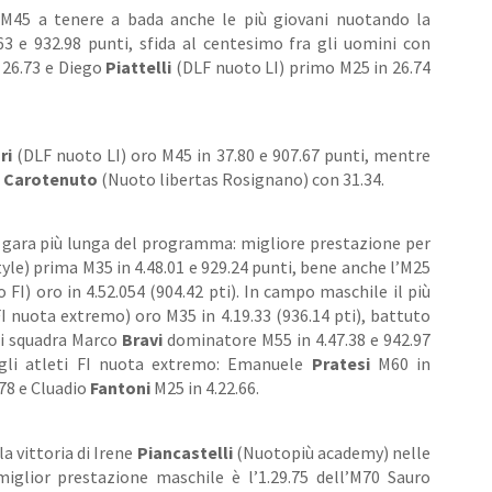
M45 a tenere a bada anche le più giovani nuotando la
63 e 932.98 punti, sfida al centesimo fra gli uomini con
 26.73 e Diego
Piattelli
(DLF nuoto LI) primo M25 in 26.74
ri
(DLF nuoto LI) oro M45 in 37.80 e 907.67 punti, mentre
o
Carotenuto
(Nuoto libertas Rosignano) con 31.34.
a gara più lunga del programma: migliore prestazione per
yle) prima M35 in 4.48.01 e 929.24 punti, bene anche l’M25
 FI) oro in 4.52.054 (904.42 pti). In campo maschile il più
I nuota extremo) oro M35 in 4.19.33 (936.14 pti), battuto
di squadra Marco
Bravi
dominatore M55 in 4.47.38 e 942.97
egli atleti FI nuota extremo: Emanuele
Pratesi
M60 in
78 e Cluadio
Fantoni
M25 in 4.22.66.
la vittoria di Irene
Piancastelli
(Nuotopiù academy) nelle
iglior prestazione maschile è l’1.29.75 dell’M70 Sauro