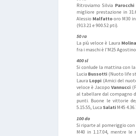
Ritroviamo Silvia
Parocchi
migliore prestazione in 31.
Alessio
Malfatto
oro M30 in
(913.21 e 900.52 pti).
50 ra
La più veloce è Laura
Molina
fra i maschi è l’M25 Agostin
400 sl
Si conlude la mattina con l
Lucia
Bussotti
(Nuoto life st
Laura
Loppi
(Amici del nuoto
veloce è Jacopo
Vannucci
(F
al tabellare dal compagno 
punti. Buone le vittorie d
5.15.55, Luca
Salati
M45 4.36.
100 do
Si riparte al pomeriggio con 
M40 in 1.17.04, mentre le m