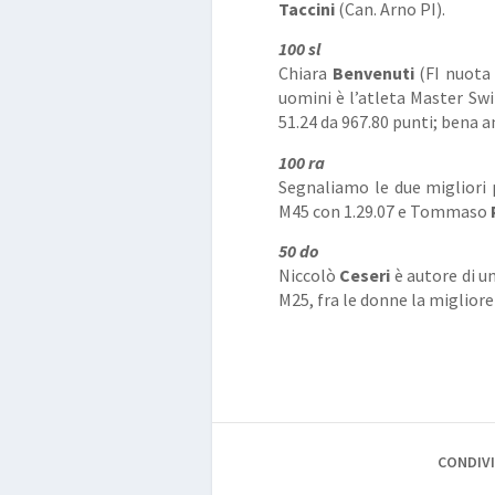
Taccini
(Can. Arno PI).
100 sl
Chiara
Benvenuti
(FI nuota 
uomini è l’atleta Master S
51.24 da 967.80 punti; bena 
100 ra
Segnaliamo le due migliori 
M45 con 1.29.07 e Tommaso
50 do
Niccolò
Ceseri
è autore di u
M25, fra le donne la migliore
CONDIVI