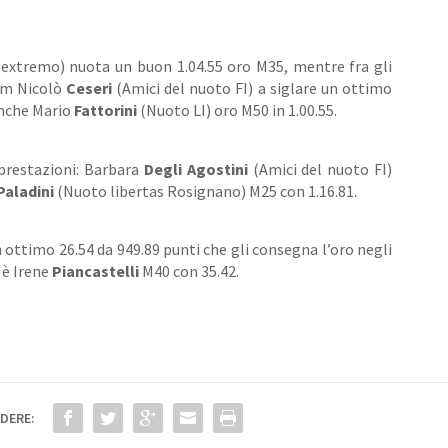
extremo) nuota un buon 1.04.55 oro M35, mentre fra gli
wim Nicolò
Ceseri
(Amici del nuoto FI) a siglare un ottimo
anche Mario
Fattorini
(Nuoto LI) oro M50 in 1.00.55.
prestazioni: Barbara
Degli Agostini
(Amici del nuoto FI)
Paladini
(Nuoto libertas Rosignano) M25 con 1.16.81.
n ottimo 26.54 da 949.89 punti che gli consegna l’oro negli
 è Irene
Piancastelli
M40 con 35.42.
DERE: