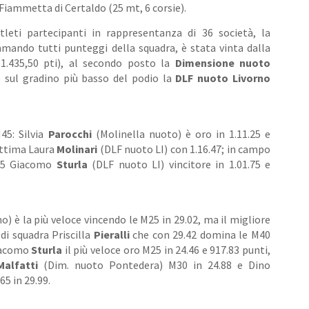
Fiammetta di Certaldo (25 mt, 6 corsie).
tleti partecipanti in rappresentanza di 36 società, la
ommando tutti punteggi della squadra, è stata vinta dalla
1.435,50 pti), al secondo posto la
Dimensione nuoto
e sul gradino più basso del podio la
DLF nuoto Livorno
45: Silvia
Parocchi
(Molinella nuoto) è oro in 1.11.25 e
ottima Laura
Molinari
(DLF nuoto LI) con 1.16.47; in campo
M25 Giacomo
Sturla
(DLF nuoto LI) vincitore in 1.01.75 e
) è la più veloce vincendo le M25 in 29.02, ma il migliore
di squadra Priscilla
Pieralli
che con 29.42 domina le M40
Giacomo
Sturla
il più veloce oro M25 in 24.46 e 917.83 punti,
Malfatti
(Dim. nuoto Pontedera) M30 in 24.88 e Dino
5 in 29.99.