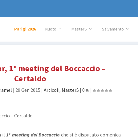
Parigi 2026
Nuoto
MasterS
Salvamento
, 1° meeting del Boccaccio –
Certaldo
aramel
|
29 Gen 2015
|
Articoli
,
MasterS
|
0
|
 il
1° meeting del Boccaccio
che si è disputato domenica