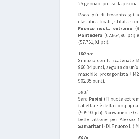
25 gennaio presso la piscina 
Poco più di trecento gli a
classifica finale, stilata s
Firenze nuota extremo
(9
Pontedera
(62.864,90 pti) 
(57.751,01 pti).
100 mx
Si inizia con le scatenate M
960.84 punti, seguita da un’
maschile protagonista l’
902.35 punti.
50 sl
Sara
Papini
(FI nuota extremo
tabellare è della compagna 
(909.93 pti). Nuovamente 
belle vittorie per Alessio
Samaritani
(DLF nuoto LI) M6
50 fa