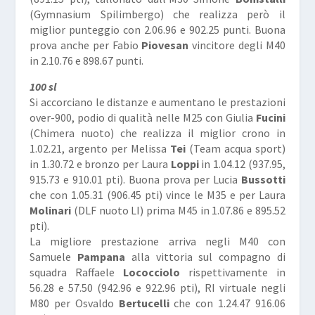
(Gymnasium Spilimbergo) che realizza però il
miglior punteggio con 2.06.96 e 902.25 punti. Buona
prova anche per Fabio
Piovesan
vincitore degli M40
in 2.10.76 e 898.67 punti.
100 sl
Si accorciano le distanze e aumentano le prestazioni
over-900, podio di qualità nelle M25 con Giulia
Fucini
(Chimera nuoto) che realizza il miglior crono in
1.02.21, argento per Melissa
Tei
(Team acqua sport)
in 1.30.72 e bronzo per Laura
Loppi
in 1.04.12 (937.95,
915.73 e 910.01 pti). Buona prova per Lucia
Bussotti
che con 1.05.31 (906.45 pti) vince le M35 e per Laura
Molinari
(DLF nuoto LI) prima M45 in 1.07.86 e 895.52
pti).
La migliore prestazione arriva negli M40 con
Samuele
Pampana
alla vittoria sul compagno di
squadra Raffaele
Lococciolo
rispettivamente in
56.28 e 57.50 (942.96 e 922.96 pti), RI virtuale negli
M80 per Osvaldo
Bertucelli
che con 1.24.47 916.06