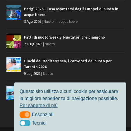
Parigi 2026 | Cosa aspettarsi dagli Europei di nuoto in
acque libere
3 Ago 2026
|
Nuoto in acque libere
Fatti di nuoto Weekly: Nuotatori che piangono
29 Lug 2026
|
Nuoto
Giochi del Mediterraneo, i convocati del nuoto per
Taranto 2026
9 Lug 2026
|
Nuoto
Europei di Nuoto Parigi 2026: fra veterani e giovani, chi
Questo sito utilizza alcuni cookie per assicurare
manca?
la migliore esperienza di navigazione possibile.
7 Lug 2026
|
Nuoto
Per saperne di più
Essenziali
Essenziali
Tecnici
Tecnici