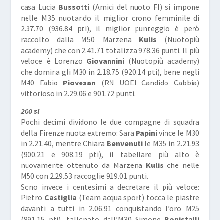
casa Lucia
Bussotti
(Amici del nuoto FI) si impone
nelle M35 nuotando il miglior crono femminile di
2.37.70 (936.84 pti), il miglior punteggio è però
raccolto dalla M50 Marzena
Kulis
(Nuotopiù
academy) che con 2.41.71 totalizza 978.36 punti. Il più
veloce è Lorenzo
Giovannini
(Nuotopiù academy)
che domina gli M30 in 2.18.75 (920.14 pti), bene negli
M40 Fabio
Piovesan
(RN UOEI Candido Cabbia)
vittorioso in 2.29.06 e 901.72 punti.
200 sl
Pochi decimi dividono le due compagne di squadra
della Firenze nuota extremo: Sara
Papini
vince le M30
in 2.21.40, mentre Chiara
Benvenuti
le M35 in 2.21.93
(900.21 e 908.19 pti), il tabellare più alto è
nuovamente ottenuto da Marzena
Kulis
che nelle
M50 con 2.29.53 raccoglie 919.01 punti.
Sono invece i centesimi a decretare il più veloce:
Pietro
Castiglia
(Team acqua sport) tocca le piastre
davanti a tutti in 2.06.91 conquistando l’oro M25
(891.15 pti), tallonato dall’M30 Simone
Bonistalli