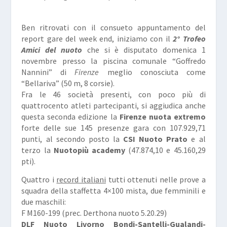
Ben ritrovati con il consueto appuntamento del
report gare del week end, iniziamo con il
2° Trofeo
Amici del nuoto
che si è disputato domenica 1
novembre presso la piscina comunale “Goffredo
Nannini” di
Firenze
meglio conosciuta come
“Bellariva” (50 m, 8 corsie).
Fra le 46 società presenti, con poco più di
quattrocento atleti partecipanti, si aggiudica anche
questa seconda edizione la
Firenze nuota extremo
forte delle sue 145 presenze gara con 107.929,71
punti, al secondo posto la
CSI Nuoto Prato
e al
terzo la
Nuotopiù academy
(47.874,10 e 45.160,29
pti).
Quattro i
record italiani
tutti ottenuti nelle prove a
squadra della staffetta 4×100 mista, due femminili e
due maschili:
F M160-199 (prec. Derthona nuoto 5.20.29)
DLF Nuoto Livorno Bondi-Santelli-Gualandi-