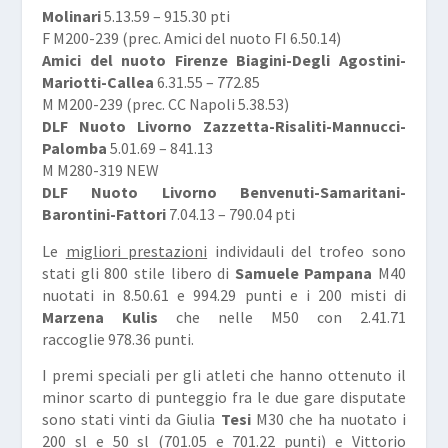
Molinari
5.13.59 – 915.30 pti
F M200-239 (prec. Amici del nuoto FI 6.50.14)
Amici del nuoto Firenze Biagini-Degli Agostini-
Mariotti-Callea
6.31.55 – 772.85
M M200-239 (prec. CC Napoli 5.38.53)
DLF Nuoto Livorno Zazzetta-Risaliti-Mannucci-
Palomba
5.01.69 – 841.13
M M280-319 NEW
DLF Nuoto Livorno Benvenuti-Samaritani-
Barontini-Fattori
7.04.13 – 790.04 pti
Le
migliori prestazioni
individauli del trofeo sono
stati gli 800 stile libero di
Samuele Pampana
M40
nuotati in 8.50.61 e 994.29 punti e i 200 misti di
Marzena Kulis
che nelle M50 con 2.41.71
raccoglie 978.36 punti.
I premi speciali per gli atleti che hanno ottenuto il
minor scarto di punteggio fra le due gare disputate
sono stati vinti da Giulia
Tesi
M30 che ha nuotato i
200 sl e 50 sl (701.05 e 701.22 punti) e Vittorio