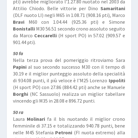
pti) avrebbe migliorato l’1.27.80 nuotato nel 2003 da
Attilio Chiodo. Belle vittorie per Dino
Samaritani
(DLF nuoto LI) negli M65 in 1.08.71 (908.16 pti), Marco
Bravi
M60 con 1.04.44 (925.36 pti) e Simone
Bonistalli
M30 56.51 secondo crono assoluto seguito
da Marco
Ceccarelli
(H sport PO) in 57.02 (909.57 e
901.44 pti).
50 fa
Nella terza prova del pomeriggio ritroviamo Sara
Papini
al suo secondo successo M30 con il tempo di
30.19 e il miglior punteggio assoluto della specialità
di 934.08 punti, il più veloce è l’M25 Lorenzo
Ippoliti
(H sport PO) con 27.86 (884.42 pti) anche se Manuele
Borghi
(NC Sassuolo) realizza un miglior tabellare
vincendo gli M35 in 28.08 e 896.72 punti.
50 ra
Laura
Molinari
fa il bis nuotando il miglior crono
femminile di 37.15 e totalizzando 940.78 punti, bene
nelle M45 Stefania
Petroni
(FI nuota extremo) alla