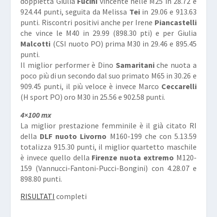
doppietta Giulia
Fucini
vincente nelle M25 in 28.72 e
924.44 punti, seguita da Melissa
Tei
in 29.06 e 913.63
punti. Riscontri positivi anche per Irene
Piancastelli
che vince le M40 in 29.99 (898.30 pti) e per Giulia
Malcotti
(CSI nuoto PO) prima M30 in 29.46 e 895.45
punti.
Il miglior performer è Dino
Samaritani
che nuota a
poco più di un secondo dal suo primato M65 in 30.26 e
909.45 punti, il più veloce è invece Marco
Ceccarelli
(H sport PO) oro M30 in 25.56 e 902.58 punti.
4×100 mx
La miglior prestazione femminile è il già citato RI
della
DLF nuoto Livorno
M160-199 che con 5.13.59
totalizza 915.30 punti, il miglior quartetto maschile
è invece quello della
Firenze nuota extremo
M120-
159 (Vannucci-Fantoni-Pucci-Bongini) con 4.28.07 e
898.80 punti.
RISULTATI
completi