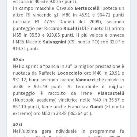
vittoria in 40.63 e 9.00.57 punti.
In campo maschile Osvaldo
Bertuccelli
ipoteca un
altro RI vincendo gli M80 in 45.91 e 964.71 punti
(attuale RI 47.55 Danieli del 2009), secondo
punteggio per Riccardo
Risaliti
(DLF nuoto LI) primo
M55 in 35.50 e 920,85 punti. Il più veloce è onvece
l’M35 Niccolò
Salvagnini
(CSI nuoto PO) con 32.07 e
913.31 punti.
50 do
Nello sprint a “pancia in su” la miglior prestazione è
nuotata da Raffaele
Lococciolo
oro M40 in 29.91 e
931.12, buon secondo Jacopo
Vannucci
che chiude in
30.86 e 901.49 punti. Al femminile il miglior
punteggio è raccolto da Irene
Piancastelli
(Nuotopiù academy) vincitrice nelle M40 in 36.57 e
867.10 punti, bene anche Francesca
Gandi
(FI nuota
extremo) oro M50 in 38.48 (865.64 pti).
50 sl
Nell’ultima gara ndividuale in programma fa