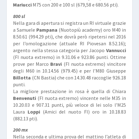
Mariucci
M75 con 200 e 100 sl (679,58 e 680.56 pti).
800 sl
Nella gara di apertura si registra un RI virtuale grazie
a Samuele
Pampana
(Nuotopiù academy) oro M40 in
8.50.61 (994.29 pti), che dovrà però ripetersi nel 2016
per l’omologazione (attuale RI Piovesan 8.52.16);
argento nella stessa categoria per Jacopo
Vannucci
(FI nuota extremo) in 9.31.06 e 923.86 punti. Ottime
prove per Marco
Bravi
(FI nuota extremo) vincitore
degli M60 in 10.14.56 (979.45) e per l’M80 Giuseppe
Billotta
(CN Bastia) che con 14.30.48 raccoglie 926.18
punti.
La migliore prestazione in rosa è quella di Chiara
Benvenuti
(FI nuota extremo) vincente nelle M35 in
10.20.03 e 907.31 punti, più veloce di lei solo l’M25
Laura
Loppi
(Amici del nuoto FI) oro in 10.18.83
(882.13 pti).
200 mx
Nella seconda e ultima prova del mattino l’atleta di