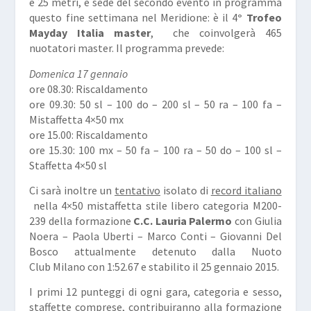
e 25 metri, è sede del secondo evento in programma
questo fine settimana nel Meridione: è il 4
° Trofeo
Mayday Italia master
, che coinvolgerà 465
nuotatori master. Il programma prevede:
Domenica 17 gennaio
ore 08.30: Riscaldamento
ore 09.30: 50 sl – 100 do – 200 sl – 50 ra – 100 fa –
Mistaffetta 4×50 mx
ore 15.00: Riscaldamento
ore 15.30: 100 mx – 50 fa – 100 ra – 50 do – 100 sl –
Staffetta 4×50 sl
Ci sarà inoltre un
tentativo
isolato di
record italiano
nella 4×50 mistaffetta stile libero categoria M200-
239 della formazione
C.C. Lauria Palermo
con Giulia
Noera – Paola Uberti – Marco Conti – Giovanni Del
Bosco attualmente detenuto dalla Nuoto
Club Milano con 1:52.67 e stabilito il 25 gennaio 2015.
I primi 12 punteggi di ogni gara, categoria e sesso,
staffette comprese, contribuiranno alla formazione