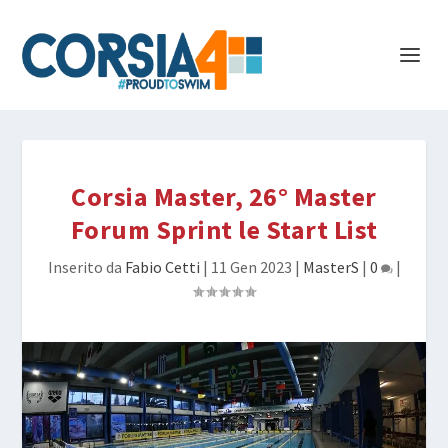
Corsia Master, 26° Master
Forum Sprint le Start List
Inserito da
Fabio Cetti
|
11 Gen 2023
|
MasterS
|
0
|