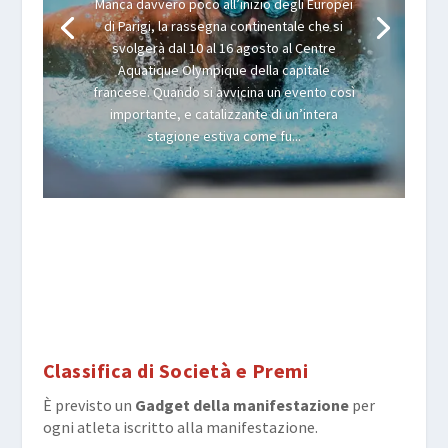
Manca davvero poco all’inizio degli Europei
di Parigi, la rassegna continentale che si
svolgerà dal 10 al 16 agosto al Centre
Aquatique Olympique della capitale
francese. Quando si avvicina un evento così
importante, e catalizzante di un’intera
stagione estiva come fu...
Classifica di Società e Premi
È previsto un
Gadget della manifestazione
per
ogni atleta iscritto alla manifestazione.