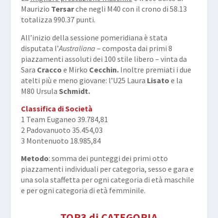
Maurizio
Tersar
che negli M40 con il crono di 58.13
totalizza 990.37 punti.
All’inizio della sessione pomeridiana è stata
disputata l’
Australiana
– composta dai primi 8
piazzamenti assoluti dei 100 stile libero – vinta da
Sara
Cracco
e Mirko
Cecchin.
Inoltre premiati i due
atelti più e meno giovane: l’U25 Laura
Lisato
e la
M80 Ursula
Schmidt.
Classifica di Società
1 Team Euganeo 39.784,81
2 Padovanuoto 35.454,03
3 Montenuoto 18.985,84
Metodo
: somma dei punteggi dei primi otto
piazzamenti individuali per categoria, sesso e gara e
una sola staffetta per ogni categoria di età maschile
e per ogni categoria di età femminile.
TOP3 di CATEGORIA