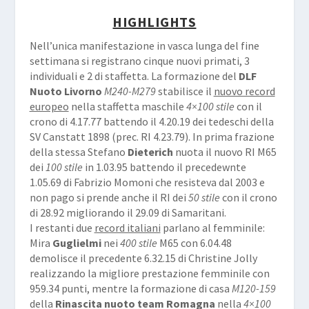
HIGHLIGHTS
Nell’unica manifestazione in vasca lunga del fine
settimana si registrano cinque nuovi primati, 3
individuali e 2 di staffetta. La formazione del
DLF
Nuoto Livorno
M240-M279
stabilisce il
nuovo record
europeo
nella staffetta maschile
4×100 stile
con il
crono di 4.17.77 battendo il 4.20.19 dei tedeschi della
SV Canstatt 1898 (prec. RI 4.23.79). In prima frazione
della stessa Stefano
Dieterich
nuota il nuovo RI M65
dei
100 stile
in 1.03.95 battendo il precedewnte
1.05.69 di Fabrizio Momoni che resisteva dal 2003 e
non pago si prende anche il RI dei
50 stile
con il crono
di 28.92 migliorando il 29.09 di Samaritani.
I restanti due
record italiani
parlano al femminile:
Mira
Guglielmi
nei
400 stile
M65 con 6.04.48
demolisce il precedente 6.32.15 di Christine Jolly
realizzando la migliore prestazione femminile con
959.34 punti, mentre la formazione di casa
M120-159
della
Rinascita nuoto team Romagna
nella
4×100