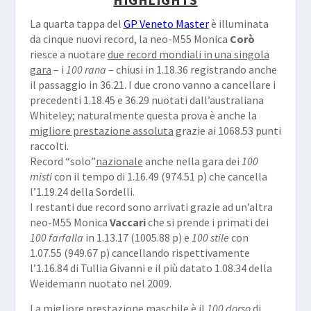
La quarta tappa del
GP Veneto Master
è illuminata
da cinque nuovi record, la neo-M55 Monica
Corò
riesce a nuotare
due record mondiali in una singola
gara
– i
100 rana
– chiusi in 1.18.36 registrando anche
il passaggio in 36.21. I due crono vanno a cancellare i
precedenti 1.18.45 e 36.29 nuotati dall’australiana
Whiteley; naturalmente questa prova è anche la
migliore prestazione assoluta
grazie ai 1068.53 punti
raccolti.
Record “solo”
nazionale
anche nella gara dei
100
misti
con il tempo di 1.16.49 (974.51 p) che cancella
l’1.19.24 della Sordelli.
I restanti due record sono arrivati grazie ad un’altra
neo-M55 Monica
Vaccari
che si prende i primati dei
100 farfalla
in 1.13.17 (1005.88 p) e
100 stile
con
1.07.55 (949.67 p) cancellando rispettivamente
l’1.16.84 di Tullia Givanni e il più datato 1.08.34 della
Weidemann nuotato nel 2009.
La
migliore prestazione maschile
è il
100 dorso
di