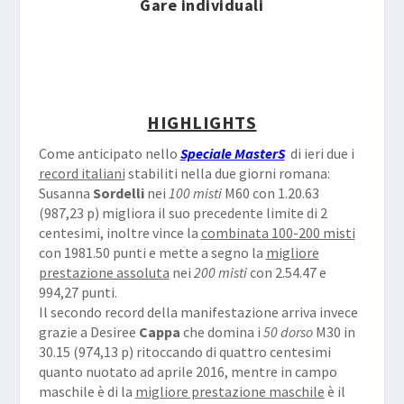
Gare individuali
HIGHLIGHTS
Come anticipato nello
Speciale MasterS
di ieri due i
record italiani
stabiliti nella due giorni romana:
Susanna
Sordelli
nei
100 misti
M60 con 1.20.63
(987,23 p) migliora il suo precedente limite di 2
centesimi, inoltre vince la
combinata 100-200 misti
con 1981.50 punti e mette a segno la
migliore
prestazione assoluta
nei
200 misti
con 2.54.47 e
994,27 punti.
Il secondo record della manifestazione arriva invece
grazie a Desiree
Cappa
che domina i
50 dorso
M30 in
30.15 (974,13 p) ritoccando di quattro centesimi
quanto nuotato ad aprile 2016, mentre in campo
maschile è di la
migliore prestazione maschile
è il