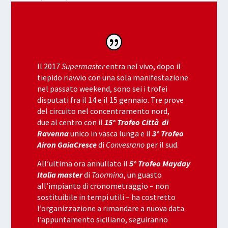
Il 2017
Supermaster
entra nel vivo, dopo il
tiepido riavvio con una sola manifestazione
nel passato weekend, sono sei i trofei
disputati fra il 14 e il 15 gennaio. Tre prove
del circuito nel concentramento nord,
due al centro con il
15° Trofeo Città di
Ravenna
unico in vasca lunga e il
3° Trofeo
Airon GaiaCresce
di
Convesrano
per il sud.
All’ultima ora annullato il
5° Trofeo Mayday
Italia master
di
Taormina
, un guasto
all’impianto di cronometraggio – non
sostituibile in tempi utili – ha costretto
l’organizzazione a rimandare a nuova data
l’appuntamento siciliano, seguiranno