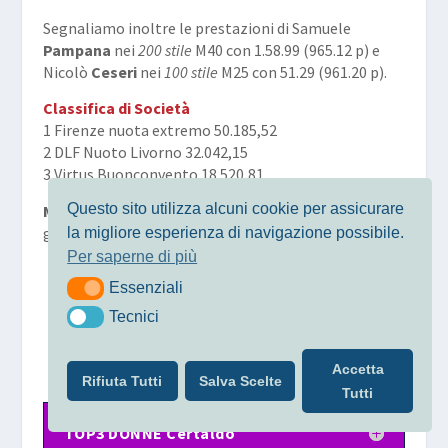
Segnaliamo inoltre le prestazioni di Samuele
Pampana
nei
200 stile
M40 con 1.58.99 (965.12 p) e
Nicolò
Ceseri
nei
100 stile
M25 con 51.29 (961.20 p).
Classifica di Società
1 Firenze nuota extremo 50.185,52
2 DLF Nuoto Livorno 32.042,15
3 Virtus Buonconvento 18.520,81
Questo sito utilizza alcuni cookie per assicurare
Metodo
: somma di tutti i punteggi di ogni categoria,
gara e sesso.
la migliore esperienza di navigazione possibile.
Per saperne di più
TOP3 di CATEGORIA
Essenziali
Essenziali
Tecnici
Tecnici
Accetta
Rifiuta Tutti
Salva Scelte
Tutti
TOP3 DONNE Certaldo