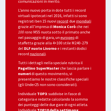
comunicazioni in merito.
L’anno nuovo porta in dote tutti i record
virtuali ipotecati nel 2016, infatti si sono
registrati ben 15 nuovi
record
: due
mondiali
grazie all’impresa di
Monica Corò
che nei
100 rana
M55 nuota sotto il primato anche
nel passaggio di gara, un
europeo
di
staffetta grazie alla 4×100 stile M240-279
del
DLF nuoto Livorno
e i restanti dodici
record
nazionali
.
Tutti i dettagli nella speciale rubrica il
Pagellino SuperMaster
che lascia parlare i
numeri
di questo movimento, vi
presentiamo le nostre classifiche speciali
(gli Under25 non sono considerati).
Individuale
TOP3
:
suddivise in fasce di
categoria e redatte calcolando la somma
dei punteggi delle due gare di ogni atleta.
Individuale
TOP10 della settimana
: