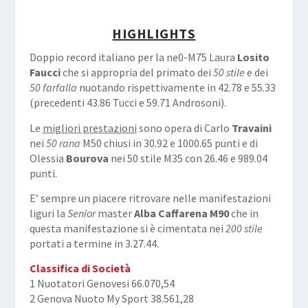
HIGHLIGHTS
Doppio record italiano per la ne0-M75 Laura
Losito
Faucci
che si appropria del primato dei
50 stile
e dei
50 farfalla
nuotando rispettivamente in 42.78 e 55.33
(precedenti 43.86 Tucci e 59.71 Androsoni).
Le
migliori prestazioni
sono opera di Carlo
Travaini
nei
50 rana
M50 chiusi in 30.92 e 1000.65 punti e di
Olessia
Bourova
nei 50 stile M35 con 26.46 e 989.04
punti.
E’ sempre un piacere ritrovare nelle manifestazioni
liguri la
Senior
master
Alba Caffarena
M90
che in
questa manifestazione si è cimentata nei
200 stile
portati a termine in 3.27.44.
Classifica di Società
1 Nuotatori Genovesi 66.070,54
2 Genova Nuoto My Sport 38.561,28