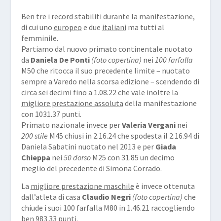
Ben tre i
record
stabiliti durante la manifestazione,
di cui uno
europeo
e due
italiani
ma tutti al
femminile.
Partiamo dal nuovo primato continentale nuotato
da
Daniela De Ponti
(foto copertina)
nei
100 farfalla
M50 che ritocca il suo precedente limite – nuotato
sempre a Varedo nella scorsa edizione – scendendo di
circa sei decimi fino a 1.08.22 che vale inoltre la
migliore prestazione assoluta
della manifestazione
con 1031.37 punti.
Primato nazionale invece per
Valeria Vergani
nei
200 stile
M45 chiusi in 2.16.24 che spodesta il 2.16.94 di
Daniela Sabatini nuotato nel 2013 e per
Giada
Chieppa
nei
50 dorso
M25 con 31.85 un decimo
meglio del precedente di Simona Corrado.
La
migliore prestazione maschile
è invece ottenuta
dall’atleta di casa
Claudio Negri
(foto copertina)
che
chiude i suoi 100 farfalla M80 in 1.46.21 raccogliendo
ben 983.33 punti.