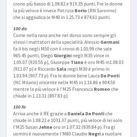
crono più basso di 1.08.82 e 919.35 punti. Fre le donne
la più veloce è invece Patrizia
Borio
(RN Saronno)
che si aggiudica le M40 in 1.25.73 e 874.61 punti.
100 do
Come nella rana anche nel dorso sono sempre gli
stessi i mattatori della specialità: Alessio
Germani
fa il bis negli M50 con il crono di 1.05.99 che vale
965.45 punti, Diego
Giorgini
negli M35 vince in
1.05.07 (920.55 p), Giuseppe
Tiano
è oro M45 in1.08.03
(911.07 p) e Riccardo
Sala
negli M30 è primo in
1.03.94 (907.73 p). Fra le donne bene Laura
De Ponti
(NC Milano) vincente nelle M45 in 1.16.86 e 904.50
mentre la più veloce è l’M25 Francesca
Romeo
che
chiude in 1.13.31 (897.83 p).
100 fa
Arriva anche il RE grazie a
Daniela De Ponti
che
chiude in 1.08.22 e 1031.37 punti, più veloce di lei solo
l’M25 Susan
Jehne
oro in 1.07.32 (939.84 p). Fra gi
uomini è nuovamente l’M80 Claudio
Negri
a nuotare