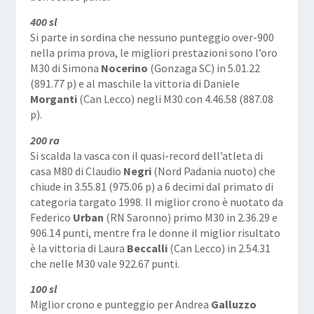
400 sl
Si parte in sordina che nessuno punteggio over-900
nella prima prova, le migliori prestazioni sono l’oro
M30 di Simona
Nocerino
(Gonzaga SC) in 5.01.22
(891.77 p) e al maschile la vittoria di Daniele
Morganti
(Can Lecco) negli M30 con 4.46.58 (887.08
p).
200 ra
Si scalda la vasca con il quasi-record dell’atleta di
casa M80 di Claudio
Negri
(Nord Padania nuoto) che
chiude in 3.55.81 (975.06 p) a 6 decimi dal primato di
categoria targato 1998. Il miglior crono è nuotato da
Federico
Urban
(RN Saronno) primo M30 in 2.36.29 e
906.14 punti, mentre fra le donne il miglior risultato
è la vittoria di Laura
Beccalli
(Can Lecco) in 2.54.31
che nelle M30 vale 922.67 punti.
100 sl
Miglior crono e punteggio per Andrea
Galluzzo