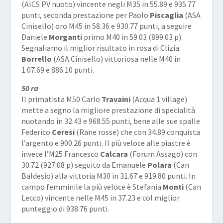
(AICS PV nuoto) vincente negli M35 in 55.89 e 935.77
punti, seconda prestazione per Paolo
Piscaglia
(ASA
Cinisello) oro M45 in 58.36 e 930.77 punti, a seguire
Daniele
Morganti
primo M40 in 59.03 (899.03 p).
Segnaliamo il miglior risultato in rosa di Clizia
Borrello
(ASA Cinisello) vittoriosa nelle M40 in
1.07.69 e 886.10 punti.
50 ra
Il primatista M50 Carlo
Travaini
(Acqua 1 village)
mette a segno la migliore prestazione di specialità
nuotando in 32.43 e 968.55 punti, bene alle sue spalle
Federico
Ceresi
(Rane rosse) che con 34.89 conquista
l’argento e 900.26 punti. Il più veloce alle piastre è
invece l’M25 Francesco
Calcara
(Forum Assago) con
30.72 (927.08 p) seguito da Emanuele
Polara
(Can
Baldesio) alla vittoria M30 in 31.67 e 919.80 punti. In
campo femminile la più veloce è Stefania
Monti
(Can
Lecco) vincente nelle M45 in 37.23 e col miglior
punteggio di 938.76 punti.