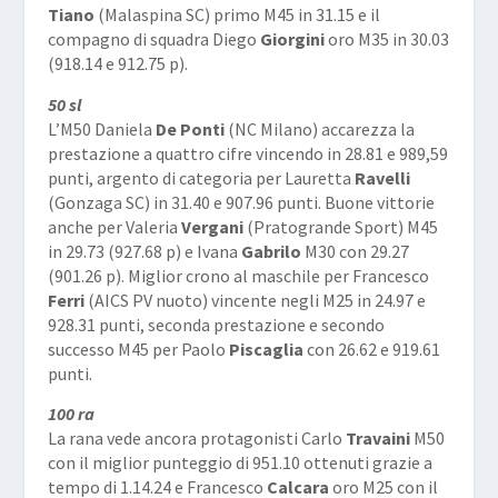
Tiano
(Malaspina SC) primo M45 in 31.15 e il
compagno di squadra Diego
Giorgini
oro M35 in 30.03
(918.14 e 912.75 p).
50 sl
L’M50 Daniela
De Ponti
(NC Milano) accarezza la
prestazione a quattro cifre vincendo in 28.81 e 989,59
punti, argento di categoria per Lauretta
Ravelli
(Gonzaga SC) in 31.40 e 907.96 punti. Buone vittorie
anche per Valeria
Vergani
(Pratogrande Sport) M45
in 29.73 (927.68 p) e Ivana
Gabrilo
M30 con 29.27
(901.26 p). Miglior crono al maschile per Francesco
Ferri
(AICS PV nuoto) vincente negli M25 in 24.97 e
928.31 punti, seconda prestazione e secondo
successo M45 per Paolo
Piscaglia
con 26.62 e 919.61
punti.
100 ra
La rana vede ancora protagonisti Carlo
Travaini
M50
con il miglior punteggio di 951.10 ottenuti grazie a
tempo di 1.14.24 e Francesco
Calcara
oro M25 con il