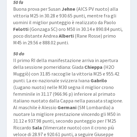
50 fa
Buona prova per Susan
Jehne
(AICS PV nuoto) alla
vittoria M25 in 30.28 e 930.65 punti, mentre fra gli
uomini il miglior punteggio è realizzato da Paolo
Felotti
(Gonzaga SC) oro M50 in 30.14 e 890.84 punti,
poco distante Andrea
Alberti
(Rane Rosse) primo
M45 in 29.56 e 888.02 punti.
50 do
Il primo RI della manifestazione arriva in apertura
della sessione pomeridiana: Giada
Chieppa
(H2O
Muggiò) con 31.85 raccoglie la vittoria M25 e 955.42
punti. La ex-nazionale svizzera Ivana
Gabrilo
(Lugano nuoto) nelle M30 segna il miglior crono
femminile in 31.17 (966.96 p) inferiore al primato
italiano nuotato dalla Cappa nella passata stagione.
Al maschile è Alessio
Germani
(SM Lombardia) a
nuotare la migliore prestazione vincendo gli M50 in
31.12 e 937.98 punti, secondo punteggio per l’M25
Riccardo
Sala
(Vimercate nuoto) con il crono più
veloce di 28.97 e 920.61 punti, a seguire Giuseppe