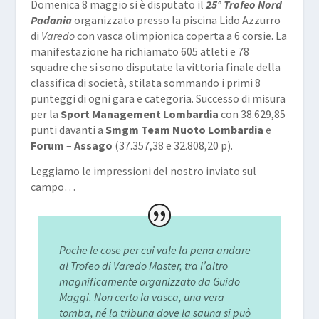
Domenica 8 maggio si è disputato il
25° Trofeo Nord
Padania
organizzato presso la piscina Lido Azzurro
di
Varedo
con vasca olimpionica coperta a 6 corsie. La
manifestazione ha richiamato 605 atleti e 78
squadre che si sono disputate la vittoria finale della
classifica di società, stilata sommando i primi 8
punteggi di ogni gara e categoria. Successo di misura
per la
Sport Management Lombardia
con 38.629,85
punti davanti a
Smgm Team Nuoto Lombardia
e
Forum
–
Assago
(37.357,38 e 32.808,20 p).
Leggiamo le impressioni del nostro inviato sul
campo…
Poche le cose per cui vale la pena andare
al Trofeo di Varedo Master, tra l’altro
magnificamente organizzato da Guido
Maggi. Non certo la vasca, una vera
tomba, né la tribuna dove la sauna si può