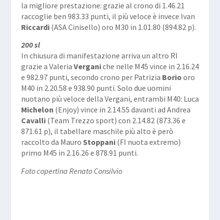
la migliore prestazione: grazie al crono di 1.46.21
raccoglie ben 983.33 punti, il più veloce è invece Ivan
Riccardi
(ASA Cinisello) oro M30 in 1.01.80 (894.82 p).
200 sl
In chiusura di manifestazione arriva un altro RI
grazie a Valeria
Vergani
che nelle M45 vince in 2.16.24
e 982.97 punti, secondo crono per Patrizia
Borio
oro
M40 in 2.20.58 e 938.90 punti. Solo due uomini
nuotano più veloce della Vergani, entrambi M40: Luca
Michelon
(Enjoy) vince in 2.14.55 davanti ad Andrea
Cavalli
(Team Trezzo sport) con 2.14.82 (873.36 e
871.61 p), il tabellare maschile più alto è però
raccolto da Mauro
Stoppani
(FI nuota extremo)
primo M45 in 2.16.26 e 878.91 punti.
Foto copertina Renato Consilvio