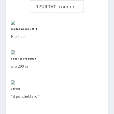
RISULTATI completi
GiadaChieppaM25-1
RI 50 do
FedericoUrbanM30
oro 200 ra
Varedo
“il porchettaro”