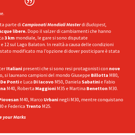
ne.
a parte di
Campionati Mondiali Master
di
Budapest
,
Acque libere.
Dopo il valzer di cambiamenti che hanno
sta
3 km
mondiale, le gare si sono disputate
e 12 sul Lago Balaton. In realtà a causa delle condizioni
 stato modificato ma l’opzione di dover posticipare è stata
ster
Italiani
presenti che si sono resi protagonisti con
nove
alio, si laureano campioni del mondo Giuseppe
Billotta
M80,
a
De Ponti
e Luca
Di Iacovo
M50, Daniela
Sabatini
e Fabio
na
M40, Roberta
Maggioni
M35 e Martina
Benetton
M30.
Piovesan
M40, Marco
Urbani
negli M30, mentre conquistano
0 e Federica
Trento
M25.
e your Marks