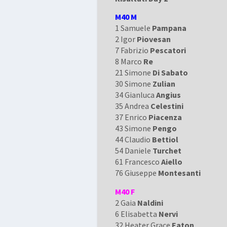
M40 M
1 Samuele
Pampana
2 Igor
Piovesan
7 Fabrizio
Pescatori
8 Marco
Re
21 Simone
Di Sabato
30 Simone
Zulian
34 Gianluca
Angius
35 Andrea
Celestini
37 Enrico
Piacenza
43 Simone
Pengo
44 Claudio
Bettiol
54 Daniele
Turchet
61 Francesco
Aiello
76 Giuseppe
Montesanti
M40 F
2 Gaia
Naldini
6 Elisabetta
Nervi
32 Heater Grace
Eaton