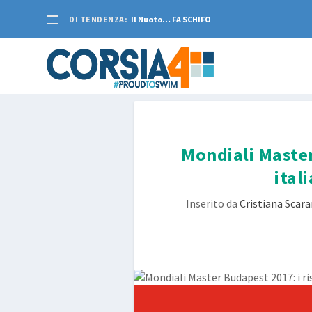
DI TENDENZA:
Il Nuoto… FA SCHIFO
Mondiali Master
ital
Inserito da
Cristiana Scar