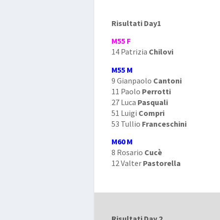
Risultati Day1
M55 F
14 Patrizia
Chilovi
M55 M
9 Gianpaolo
Cantoni
11 Paolo
Perrotti
27 Luca
Pasquali
51 Luigi
Compri
53 Tullio
Franceschini
M60 M
8 Rosario
Cucè
12 Valter
Pastorella
Risultati Day 2