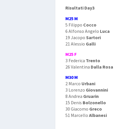
Risultati Day3
M25 M
5 Filippo
Cocco
6 Alfonso Angelo
Luca
19 Jacopo
Sartori
21 Alessio
Galli
M25 F
3 Federica
Trento
26 Valentina
Dalla Rosa
M30 M
2 Marco
Urbani
3 Lorenzo
Giovannini
8 Andrea
Gruarin
15 Denis
Bolzonello
30 Giacomo
Greco
51 Marcello
Albanesi