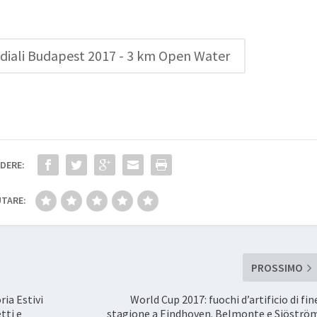
iali Budapest 2017 - 3 km Open Water
DERE:
TARE:
PROSSIMO
ria Estivi
World Cup 2017: fuochi d’artificio di fin
tti e
stagione a Eindhoven. Belmonte e Sjöströ