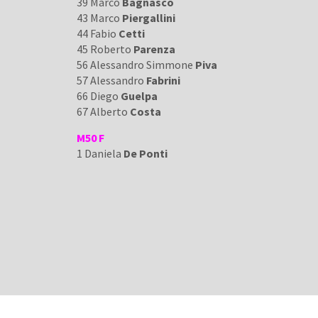
39 Marco
Bagnasco
43 Marco
Piergallini
44 Fabio
Cetti
45 Roberto
Parenza
56 Alessandro Simmone
Piva
57 Alessandro
Fabrini
66 Diego
Guelpa
67 Alberto
Costa
M50 F
1 Daniela
De Ponti