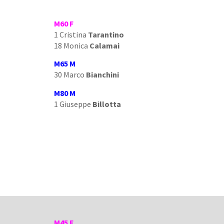
M60 F
1 Cristina
Tarantino
18 Monica
Calamai
M65 M
30 Marco
Bianchini
M80 M
1 Giuseppe
Billotta
M45 F