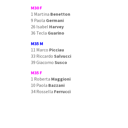
M30 F
1 Martina
Benetton
9 Paola
Germani
26 Isabel
Harvey
36 Tecla
Guarino
M35 M
11 Marco
Picciau
33 Riccardo
Salvucci
39 Giacomo
Susco
M35 F
1 Roberta
Maggioni
10 Paola
Bazzani
34 Rossella
Ferrucci