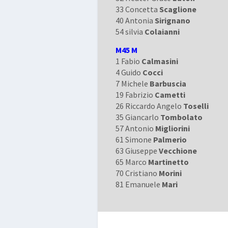
33 Concetta
Scaglione
40 Antonia
Sirignano
54 silvia
Colaianni
M45 M
1 Fabio
Calmasini
4 Guido
Cocci
7 Michele
Barbuscia
19 Fabrizio
Cametti
26 Riccardo Angelo
Toselli
35 Giancarlo
Tombolato
57 Antonio
Migliorini
61 Simone
Palmerio
63 Giuseppe
Vecchione
65 Marco
Martinetto
70 Cristiano
Morini
81 Emanuele
Mari