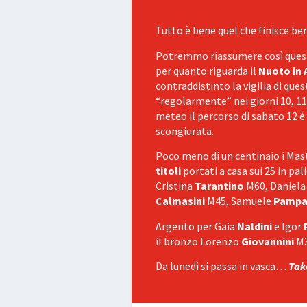
Tutto è bene quel che finisce be
Potremmo riassumere così quest
per
quanto riguarda il
Nuoto in 
contraddistinto la vigilia di que
“regolarmente” nei giorni 10, 11 
meteo il percorso di sabato 12 è
scongiurata.
Poco meno di un centinaio i Ma
titoli
portati a casa sui 25 in p
Cristina
Tarantino
M60, Daniel
Calmasini
M45, Samuele
Pampa
Argento per Gaia
Naldini
e Igor
il bronzo Lorenzo
Giovannini
M3
Da lunedì si passa in vasca…
Tak