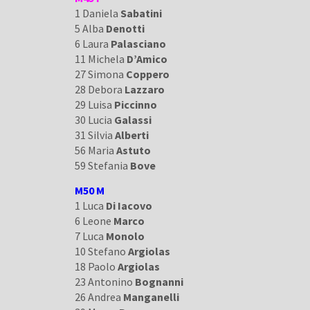
1 Daniela
Sabatini
5 Alba
Denotti
6 Laura
Palasciano
11 Michela
D’Amico
27 Simona
Coppero
28 Debora
Lazzaro
29 Luisa
Piccinno
30 Lucia
Galassi
31 Silvia
Alberti
56 Maria
Astuto
59 Stefania
Bove
M50 M
1 Luca
Di Iacovo
6 Leone
Marco
7 Luca
Monolo
10 Stefano
Argiolas
18 Paolo
Argiolas
23 Antonino
Bognanni
26 Andrea
Manganelli