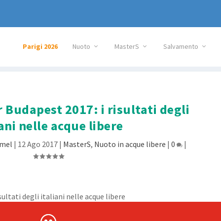
Parigi 2026
Nuoto
MasterS
Salvamento
 Budapest 2017: i risultati degli
iani nelle acque libere
amel
|
12 Ago 2017
|
MasterS
,
Nuoto in acque libere
|
0
|