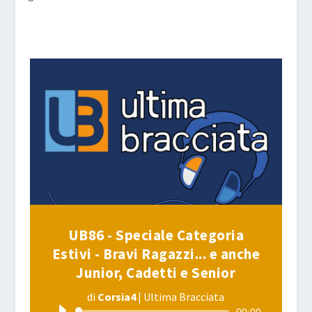
UB86 - Speciale Categoria
Estivi - Bravi Ragazzi... e anche
Junior, Cadetti e Senior
di
Corsia4
|
Ultima Bracciata
Audio