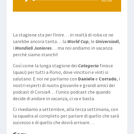
00:00
Player
La stagione sta per finire… in realtà di roba ce ne
sarebbe ancora tanta… la
World Cup
, le
Universiadi
,
i
Mondiali
Juniores
… ma noi andiamo in vacanza
perchè siamo stanchi!
Così come la lunga stagione dei
Categoria
finisce
(quasi) per tutti a
Roma
, dove vincitori e vinti si
salutano. E noi ne parliamo con
Daniele
e
Corrado
, i
nostri esperti di nuoto giovanile e grandi amici dei
podcast di Corsia4… l’unico podcast che quando
decide di andare in vacanza, ci va e basta.
Ci rivediamo a settembre, alla terza settimana, con
la squadra al completo per parlare di quello che sarà
successo e di quello che dovrà arrivare…