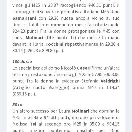
vince gli M25 in 23.87 raccogliendo 940.51 punti, il
compagno di squadra e primatista italiano M65 Dino
Samaritani
con 29.30 nuota ancora vicino al suo
limite stabilito nemmeno un mese fa totalizzando
924.23 punti. Fra le donne protagoniste le M45 con
Laura
Molinari
(DLF nuoto LI) che mette la mano
davanti a Ilaria
Tocchini
rispettivamente in 29.28 e
30.14 (926.23 e 899.80 pti).
100 dorso
Lo specialista del dorso Niccolò
Ceseri
firma un’altra
ottima prestazione vincendo gli M25 in 57.95 e 953.06
punti, fra le donne in evidenza Stefania
Valdrighi
(Artiglio nuoto Viareggio) prima M40 in 1.14.34
(889.16 pti).
50 ra
Un altro successo per Laura
Molinari
che domina le
M45 in 36.43 e 941.81 punti, il crono più veloce è di
Melissa
Tei
al secondo oro M25 in 35.89 e 904.15
punti; miglior punteggio maschile per Dino