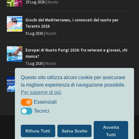
29 Lug 2026
|
Nuoto
Giochi del Mediterraneo, i convocati del nuoto per
Taranto 2026
9 Lug 2026
|
Nuoto
Europei di Nuoto Parigi 2026: fra veterani e giovani, chi
manca?
7 Lug 2026
|
Nuoto
Questo sito utilizza alcuni cookie per assicurare
Europei di Nuoto, i convocati per Parigi 2026
la migliore esperienza di navigazione possibile.
3 Lug 2026
|
Nuoto
Per saperne di più
Essenziali
Essenziali
Tecnici
Tecnici
Progettato da
Elegant Themes
| Alimentato da
WordPress
Accetta
Rifiuta Tutti
Salva Scelte
Nuoto
MasterS
Podcast
Il Nuoto in Cifre
Chi siamo
Tutti
Privacy & Cookie Policy