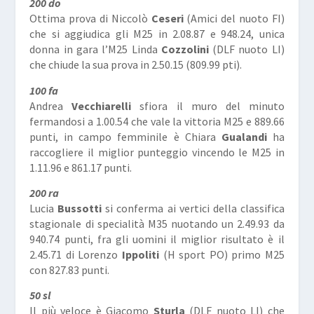
200 do
Ottima prova di Niccolò
Ceseri
(Amici del nuoto FI)
che si aggiudica gli M25 in 2.08.87 e 948.24, unica
donna in gara l’M25 Linda
Cozzolini
(DLF nuoto LI)
che chiude la sua prova in 2.50.15 (809.99 pti).
100 fa
Andrea
Vecchiarelli
sfiora il muro del minuto
fermandosi a 1.00.54 che vale la vittoria M25 e 889.66
punti, in campo femminile è Chiara
Gualandi
ha
raccogliere il miglior punteggio vincendo le M25 in
1.11.96 e 861.17 punti.
200 ra
Lucia
Bussotti
si conferma ai vertici della classifica
stagionale di specialità M35 nuotando un 2.49.93 da
940.74 punti, fra gli uomini il miglior risultato è il
2.45.71 di Lorenzo
Ippoliti
(H sport PO) primo M25
con 827.83 punti.
50 sl
Il più veloce è Giacomo
Sturla
(DLF nuoto LI) che