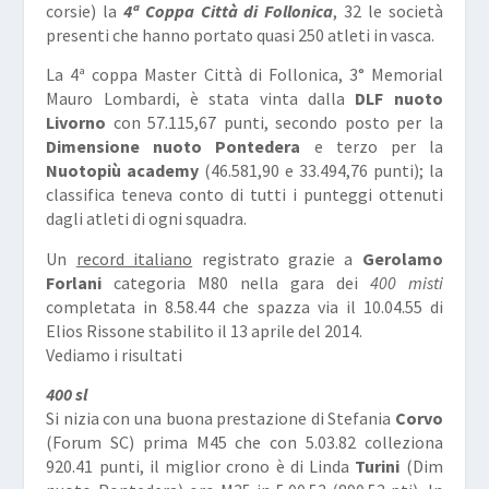
corsie) la
4ª Coppa Città di Follonica
, 32 le società
presenti che hanno portato quasi 250 atleti in vasca.
La 4ª coppa Master Città di Follonica, 3° Memorial
Mauro Lombardi, è stata vinta dalla
DLF nuoto
Livorno
con 57.115,67 punti, secondo posto per la
Dimensione nuoto Pontedera
e terzo per la
Nuotopiù academy
(46.581,90 e 33.494,76 punti); la
classifica teneva conto di tutti i punteggi ottenuti
dagli atleti di ogni squadra.
Un
record italiano
registrato grazie a
Gerolamo
Forlani
categoria M80 nella gara dei
400 misti
completata in 8.58.44 che spazza via il 10.04.55 di
Elios Rissone stabilito il 13 aprile del 2014.
Vediamo i risultati
400 sl
Si nizia con una buona prestazione di Stefania
Corvo
(Forum SC) prima M45 che con 5.03.82 colleziona
920.41 punti, il miglior crono è di Linda
Turini
(Dim