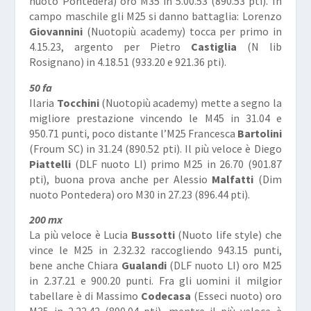
nuoto Pontedera) oro M35 in 5.00.53 (890.53 pti). In
campo maschile gli M25 si danno battaglia: Lorenzo
Giovannini
(Nuotopiù academy) tocca per primo in
4.15.23, argento per Pietro
Castiglia
(N lib
Rosignano) in 4.18.51 (933.20 e 921.36 pti).
50 fa
Ilaria
Tocchini
(Nuotopiù academy) mette a segno la
migliore prestazione vincendo le M45 in 31.04 e
950.71 punti, poco distante l’M25 Francesca
Bartolini
(Froum SC) in 31.24 (890.52 pti). Il più veloce è Diego
Piattelli
(DLF nuoto LI) primo M25 in 26.70 (901.87
pti), buona prova anche per Alessio
Malfatti
(Dim
nuoto Pontedera) oro M30 in 27.23 (896.44 pti).
200 mx
La più veloce è Lucia
Bussotti
(Nuoto life style) che
vince le M25 in 2.32.32 raccogliendo 943.15 punti,
bene anche Chiara
Gualandi
(DLF nuoto LI) oro M25
in 2.37.21 e 900.20 punti. Fra gli uomini il milgior
tabellare è di Massimo
Codecasa
(Esseci nuoto) oro
M35 in 2.22.42 (890.04 pti), mentre il più veloce è