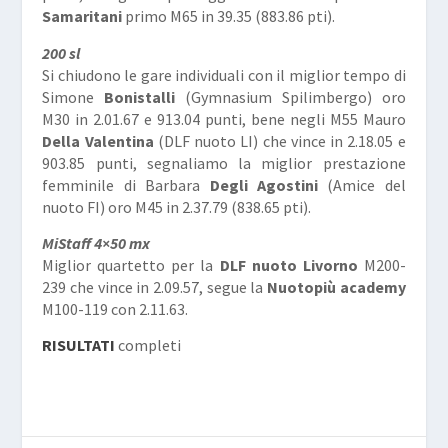
Samaritani
primo M65 in 39.35 (883.86 pti).
200 sl
Si chiudono le gare individuali con il miglior tempo di
Simone
Bonistalli
(Gymnasium Spilimbergo) oro
M30 in 2.01.67 e 913.04 punti, bene negli M55 Mauro
Della
Valentina
(DLF nuoto LI) che vince in 2.18.05 e
903.85 punti, segnaliamo la miglior prestazione
femminile di Barbara
Degli Agostini
(Amice del
nuoto FI) oro M45 in 2.37.79 (838.65 pti).
MiStaff 4×50 mx
Miglior quartetto per la
DLF nuoto Livorno
M200-
239 che vince in 2.09.57, segue la
Nuotopiù academy
M100-119 con 2.11.63.
RISULTATI
completi