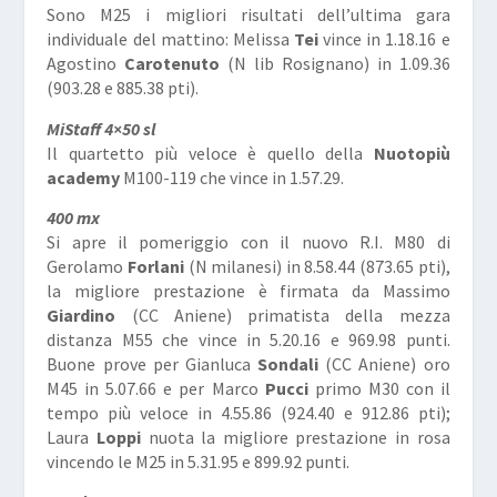
Sono M25 i migliori risultati dell’ultima gara
individuale del mattino: Melissa
Tei
vince in 1.18.16 e
Agostino
Carotenuto
(N lib Rosignano) in 1.09.36
(903.28 e 885.38 pti).
MiStaff 4×50 sl
Il quartetto più veloce è quello della
Nuotopiù
academy
M100-119 che vince in 1.57.29.
400 mx
Si apre il pomeriggio con il nuovo R.I. M80 di
Gerolamo
Forlani
(N milanesi) in 8.58.44 (873.65 pti),
la migliore prestazione è firmata da Massimo
Giardino
(CC Aniene) primatista della mezza
distanza M55 che vince in 5.20.16 e 969.98 punti.
Buone prove per Gianluca
Sondali
(CC Aniene) oro
M45 in 5.07.66 e per Marco
Pucci
primo M30 con il
tempo più veloce in 4.55.86 (924.40 e 912.86 pti);
Laura
Loppi
nuota la migliore prestazione in rosa
vincendo le M25 in 5.31.95 e 899.92 punti.