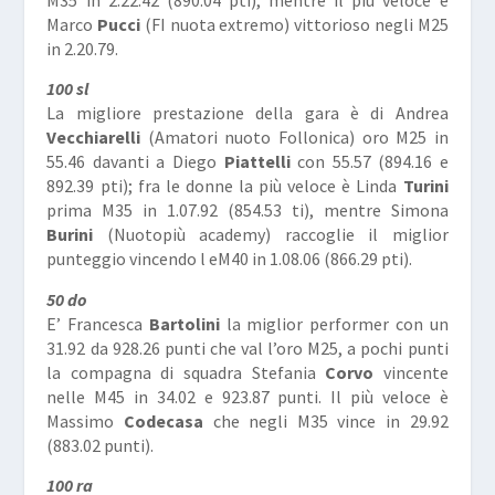
Marco
Pucci
(FI nuota extremo) vittorioso negli M25
in 2.20.79.
100 sl
La migliore prestazione della gara è di Andrea
Vecchiarelli
(Amatori nuoto Follonica) oro M25 in
55.46 davanti a Diego
Piattelli
con 55.57 (894.16 e
892.39 pti); fra le donne la più veloce è Linda
Turini
prima M35 in 1.07.92 (854.53 ti), mentre Simona
Burini
(Nuotopiù academy) raccoglie il miglior
punteggio vincendo l eM40 in 1.08.06 (866.29 pti).
50 do
E’ Francesca
Bartolini
la miglior performer con un
31.92 da 928.26 punti che val l’oro M25, a pochi punti
la compagna di squadra Stefania
Corvo
vincente
nelle M45 in 34.02 e 923.87 punti. Il più veloce è
Massimo
Codecasa
che negli M35 vince in 29.92
(883.02 punti).
100 ra