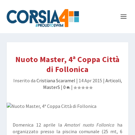
Nuoto Master, 4ª Coppa Città
di Follonica
Inserito da
Cristiana Scaramel
|
14 Apr 2015
|
Articoli
,
MasterS
|
0
|
Domenica 12 aprile la
Amatori nuoto Follonica
ha
organizzato presso la piscina comunale (25 mt, 6