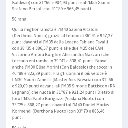
Baldesio) con 31’’66 e 904,93 punti e all’M55
Gianni
Stefano
Bertoli
con 31’’89 e 966,45 punti.
50 rana
Qui la miglior ranista è l’M40
Sabina Vitaloni
(Derthona Nuoto) grazie al tempo di 36’’41 e 947,27
punti davanti all’M35 della Leaena
Fabiana Favalli
con 38’’35 e 886,57 punti e alle due M25 dei CAN
Vittorino
Ambra Borghi
e
Alessandra Mazzarri
che
toccano entrambe in 39’’42 e 838,41 punti. Brava
anche l’M30 Elisa Morini (Can Baldesio) che tocca in
40’’88 e 823,39 punti. Fra gli uomini il più veloce è
l’M30
Mauro
Zanetti
(Master Aics Brescia) con 31’’66
e 920,09 punti davanti alll’M35
Simone Battiston
(RN
Legnano) che nuota in 31’’87 e 921,24 punti. Dietro di
loro l’M25
Paolo Barigazzi
(Viadana Nuoto) con
33’’25 e 868,27 punti davanti all’M40
Daniel Marius
Kormendi
(Derthona Nuoto) con 33’’70 e 885,46
punti.
50 stile