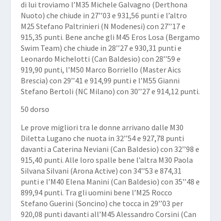
di lui troviamo l’M35
Michele Galvagno
(Derthona
Nuoto) che chiude in 27’’03 e 931,56 punti e l’altro
M25
Stefano Paltrinieri
(N Modenesi) con 27’’17 e
915,35 punti. Bene anche gli M45
Eros Losa
(Bergamo
Swim Team) che chiude in 28’’27 e 930,31 punti e
Leonardo Michelotti
(Can Baldesio) con 28’’59 e
919,90 punti, l’M50
Marco Borriello
(Master Aics
Brescia) con 29’’41 e 914,99 punti e l’M55
Gianni
Stefano Bertoli
(NC Milano) con 30’’27 e 914,12 punti.
50 dorso
Le prove migliori tra le donne arrivano dalle M30
Diletta Lugano
che nuota in 32’’54 e 927,78 punti
davanti a
Caterina Neviani
(Can Baldesio) con 32’’98 e
915,40 punti. Alle loro spalle bene l’altra M30
Paola
Silvana
Silvani
(Arona Active) con 34’’53 e 874,31
punti e l’M40
Elena Manini
(Can Baldesio) con 35’’48 e
899,94 punti. Tra gli uomini bene l’M25
Rocco
Stefano Guerini
(Soncino) che tocca in 29’’03 per
920,08 punti davanti all’M45
Alessandro Corsini
(Can