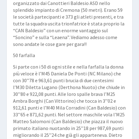
organizzato dai Canottieri Baldesio ASD nello
splendido impianto di Cremona (50 metri). Erano 59
le società partecipanti e 373 gli atleti presenti, e tra
tutte la squadra uscita trionfatrice è stata proprio la
“
CAN
Baldesio
” con un enorme vantaggio sul
“
Soncino
” e sulla “
Leaena
”. Vediamo adesso come
sono andate le cose gare per gara!!
50 farfalla
Si parte con i 50 di ogni stile e nella farfalla la donna
più veloce è l’M45
Daniela De Ponti
(NC Milano) che
con 30’’78 e 963,61 punti brucia di due centesimi
l’M30
Diletta Lugano
(Derthona Nuoto) che chiude in
30’’80 e 922,08 punti. Alle loro spalle brava l’M25
Ambra Borghi
(Can Vittorino) che tocca in 3’’02 e
912,61 punti e l’M40
Mila Corradini
(Can Baldesio) con
33’’65 e 871,62 punti. Nel settore maschile vola l’M25
Matteo Salomoni
(Can Baldesio) che piazza il nuovo
primato italiano
nuotando in 25’’18 per 987,69 punti
migliorando il 25’’24 che già gli apparteneva. Dietro