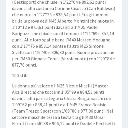
(Gestisport) che chiude in 1’22’’04 e 892,61 punti
davanti alla coetanea
Corinne Cisotto
(Can Baldesio)
che nuota in 1’27’’33 e 838,54 punti. Fra gli uomini
brilla la prova dell’M45
Alberto Montini
che nuota in
1’10’’12 e 975,61 punti davanti all’M25
Paolo
Barigazzi
che chiude con il tempo di 1’14’’69 e 857,14
punti. Alle loro spalle bene l’M40
Matteo Modugno
con 1’17’’76 e 853,14 punti e l’altro M25
Simone
Sivelli
con 1’19’’40 e 806,30 punti. Buona prova anche
per l’M50
Gionata Ceruti
(Verolanuoto) con 1’20’’84 e
877,78 punti.
100 stile
La donna più veloce è l’M25
Nicole Mitelli
(Master
Aics Brescia) che tocca in 1’05’’99 e 884,53 punti
davanti alla pari categoria
Chiara Bergamaschi
con
1’09’’62 per 838,41 punti e all’M45
Franca Bosisio
(Team Trezzo Sport) con 1’09’’80 e 877,36 punti. Nel
settore maschile testa a testa tra gli M30
Omar
Ferrotti
con 56’’88 e 906,12 punti e
Daniele Pertisetti