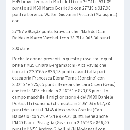
M45 bravo
Leonardo Michelotti
con 26’’41 e 931,09
punti e gli M50
Marco Borriello
con 27’’19 e 917,98
punti e Lorenzo
Walter Giovanni Piccardi
(Malaspina)
con
27’’57 e 905,33 punti. Bravo anche l’M55 del Can
Baldesio
Marco Vacchelli
con 28’’51 e 905,30 punti.
200 stile
Poche le donne presenti in questa prova tra le quali
brilla l’M25
Chiara Bergamaschi
(Aics Pavia) che
tocca in 2’30’’65 e 836,18 punti davanti alla pari
categoria
Francesca Elena Terna
(Soncino) con
2’32’’57 e 825,65 punti. Bene anche
Lara Ciceri
(Geas)
che tra le M35 chiude in 2’36’’61 e 823,06 punti. In
campo maschile il miglior crono è dell’M30
Daniele
Pertisetti
(Soncino) che nuota in 2’05’’03 e 917,38
punti davanti all’M45
Alessandro Corsini
(Can
Baldesio) con 2’09’’24 e 929,28 punti. Bene anche
l’M40
Paolo Piscaglia
(Geas) con 2’15’’63 e 866,40
punti e l’M50
Andrea Gibellini
(N Modenesi) con