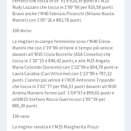
Ferrotti
che tocca in 59’’91 e 929,39 punti e l’M25
Rudy Lazzaro che tocca in 1’00’’06 per 920,58 punti.
Bravo anche l’M40
Fabrizio Piciocchi
(Milano Nuoto
Master) con 1’05’’26 e 882,78 punti.
100 dorso
Le migliori in campo femminile sono l’M40
Elena
Manini
che con 1’19’’80 ottiene il tempo più veloce
davanti all’M35
Clizia Borrello
(ASA Cinisello) che
tocca in 1’20’’15 e 840,42 punti, e alle M25
Angela
Maria
Colombi
(Soncino) con 1’22’’06 e 804,78 punti e
Laura Carabia
(Can Vittorino) con 1’23’’89 e 787,22
punti. L’uomo più veloce è l’M35
Antonino Trippodo
che tocca in 1’02’’77 per 956,51 punti davanti all’M30
Andrea Maniero
fermo sull’ 1’04’’97 e 899,65 punti e
all0M25
Stefano Rocco Guerini
con 1’05’’39 per
885,30 punti.
100 rana
La miglior ranista è l’M25
Margherita Pozzi