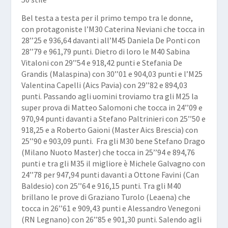
Bel testa a testa per il primo tempo tra le donne,
con protagoniste l’M30
Caterina Neviani
che tocca in
28’’25 e 936,64 davanti all’M45
Daniela De Ponti
con
28’’79 e 961,79 punti. Dietro di loro le M40
Sabina
Vitaloni
con 29’’54 e 918,42 punti e
Stefania De
Grandis
(Malaspina) con 30’’01 e 904,03 punti e l’M25
Valentina Capelli
(Aics Pavia) con 29’’82 e 894,03
punti. Passando agli uomini troviamo tra gli M25 la
super prova di
Matteo Salomoni
che tocca in 24’’09 e
970,94 punti davanti a Stefano Paltrinieri con 25’’50 e
918,25 e a
Roberto Gaioni
(Master Aics Brescia) con
25’’90 e 903,09 punti. Fra gli M30 bene
Stefano Drago
(Milano Nuoto Master) che tocca in 25’’94 e 894,76
punti e tra gli M35 il migliore è
Michele Galvagno
con
24’’78 per 947,94 punti davanti a
Ottone Favini
(Can
Baldesio) con 25’’64 e 916,15 punti. Tra gli M40
brillano le prove di
Graziano Turolo
(Leaena) che
tocca in 26’’61 e 909,43 punti e
Alessandro Venegoni
(RN Legnano) con 26’’85 e 901,30 punti. Salendo agli