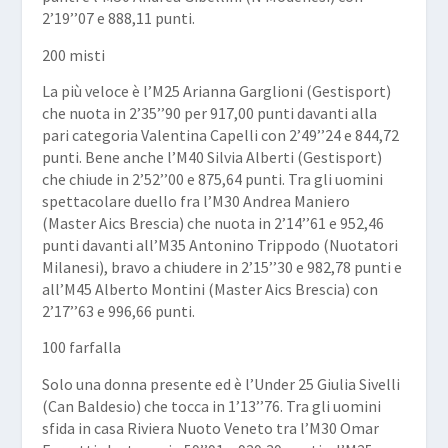
2’19’’07 e 888,11 punti.
200 misti
La più veloce è l’M25
Arianna Garglioni
(Gestisport)
che nuota in 2’35’’90 per 917,00 punti davanti alla
pari categoria
Valentina Capelli
con 2’49’’24 e 844,72
punti. Bene anche l’M40
Silvia Alberti
(Gestisport)
che chiude in 2’52’’00 e 875,64 punti. Tra gli uomini
spettacolare duello fra l’M30
Andrea Maniero
(Master Aics Brescia) che nuota in 2’14’’61 e 952,46
punti davanti all’M35
Antonino Trippodo
(Nuotatori
Milanesi), bravo a chiudere in 2’15’’30 e 982,78 punti e
all’M45
Alberto Montini
(Master Aics Brescia) con
2’17’’63 e 996,66 punti.
100 farfalla
Solo una donna presente ed è l’Under 25
Giulia Sivelli
(Can Baldesio) che tocca in 1’13’’76. Tra gli uomini
sfida in casa Riviera Nuoto Veneto tra l’M30
Omar