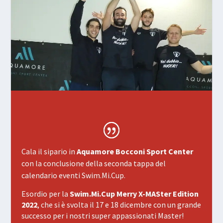
Cala il sipario in
Aquamore Bocconi Sport Center
con la conclusione della seconda tappa del
calendario eventi Swim.Mi.Cup.
Esordio per la
Swim.Mi.Cup Merry X-MASter Edition
2022
, che si è svolta il 17 e 18 dicembre con un grande
successo per i nostri super appassionati Master!