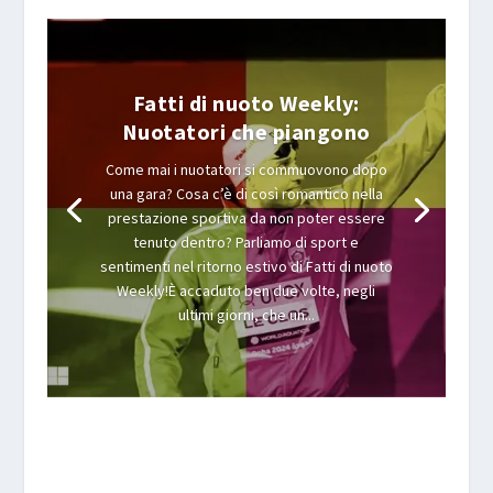
Fatti di nuoto Weekly:
Nuotatori che piangono
Come mai i nuotatori si commuovono dopo
una gara? Cosa c’è di così romantico nella
prestazione sportiva da non poter essere
tenuto dentro? Parliamo di sport e
sentimenti nel ritorno estivo di Fatti di nuoto
Weekly!È accaduto ben due volte, negli
ultimi giorni, che un...