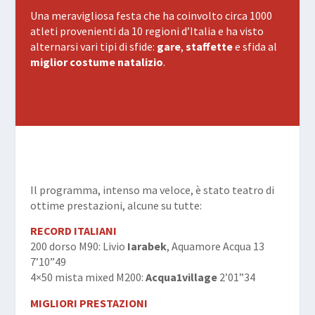
Una meravigliosa festa che ha coinvolto circa 1000
atleti provenienti da 10 regioni d’Italia e ha visto
alternarsi vari tipi di sfide:
gare
,
staffette
e sfida al
miglior costume
natalizio
.
Il programma, intenso ma veloce, è stato teatro di
ottime prestazioni, alcune su tutte:
RECORD ITALIANI
200 dorso M90: Livio
Iarabek
, Aquamore Acqua 13
7’10”49
4×50 mista mixed M200:
Acqua1village
2’01”34
MIGLIORI PRESTAZIONI