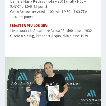
Daniela Maria
Pedacchiola
– 200 farfalla M60 –
2:47.07 e 1.043,15 punti
Carlo Arturo
Travaini
– 100 misti M60 – 1:03.77 e
1.049,55 punti
I MASTER PIÙ LONGEVI
Livio
Iarabek
, Aquamore Acqua 13, M90 classe 1932
Gisela
Heining
, Prosport Acqua, M80 classe 1939