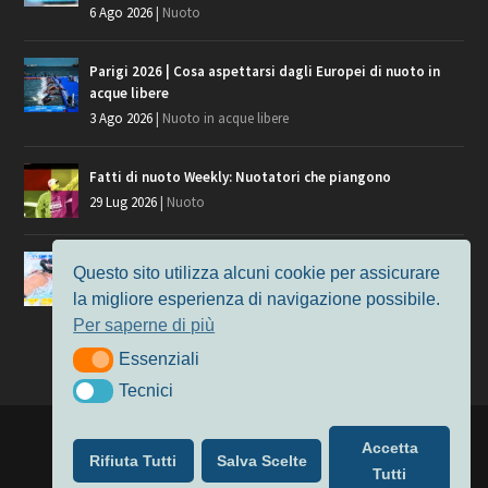
6 Ago 2026
|
Nuoto
Parigi 2026 | Cosa aspettarsi dagli Europei di nuoto in
acque libere
3 Ago 2026
|
Nuoto in acque libere
Fatti di nuoto Weekly: Nuotatori che piangono
29 Lug 2026
|
Nuoto
Giochi del Mediterraneo, i convocati del nuoto per
Questo sito utilizza alcuni cookie per assicurare
Taranto 2026
la migliore esperienza di navigazione possibile.
9 Lug 2026
|
Nuoto
Per saperne di più
Essenziali
Essenziali
Tecnici
Tecnici
Progettato da
Elegant Themes
| Alimentato da
WordPress
Accetta
Rifiuta Tutti
Salva Scelte
Nuoto
MasterS
Podcast
Il Nuoto in Cifre
Chi siamo
Tutti
Privacy & Cookie Policy