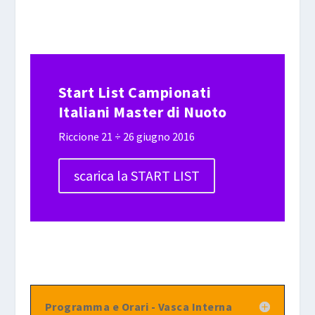
Start List Campionati
Italiani Master di Nuoto
Riccione 21 ÷ 26 giugno 2016
scarica la START LIST
Programma e Orari - Vasca Interna