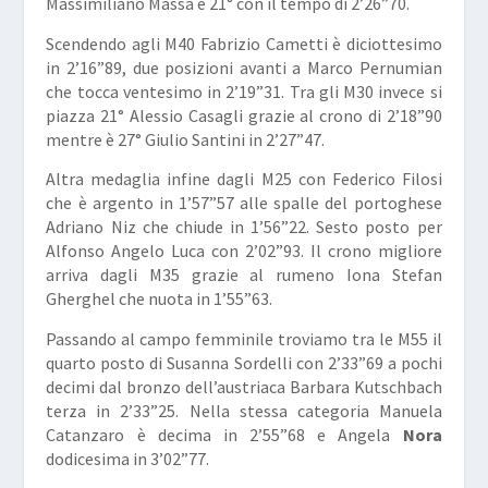
Massimiliano
Massa
è 21° con il tempo di 2’26”70.
Scendendo agli M40 Fabrizio
Cametti
è diciottesimo
in 2’16”89, due posizioni avanti a Marco
Pernumian
che tocca ventesimo in 2’19”31. Tra gli M30 invece si
piazza 21° Alessio
Casagli
grazie al crono di 2’18”90
mentre è 27° Giulio
Santini
in 2’27”47.
Altra medaglia infine dagli M25 con Federico
Filosi
che è argento in 1’57”57 alle spalle del portoghese
Adriano
Niz
che chiude in 1’56”22. Sesto posto per
Alfonso Angelo
Luca
con 2’02”93. Il crono migliore
arriva dagli M35 grazie al rumeno Iona Stefan
Gherghel
che nuota in 1’55”63.
Passando al campo femminile troviamo tra le M55 il
quarto posto di Susanna
Sordelli
con 2’33”69 a pochi
decimi dal bronzo dell’austriaca Barbara
Kutschbach
terza in 2’33”25. Nella stessa categoria Manuela
Catanzaro
è decima in 2’55”68 e Angela
Nora
dodicesima in 3’02”77.