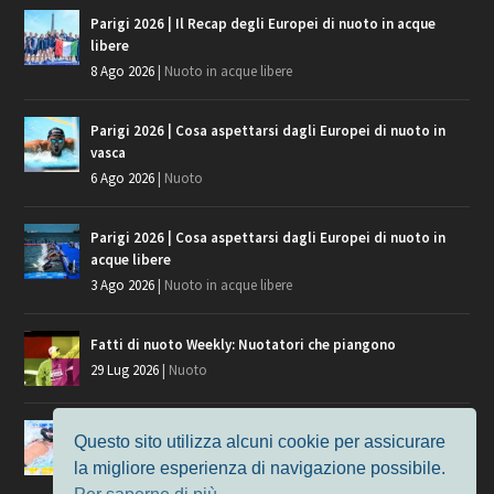
Parigi 2026 | Il Recap degli Europei di nuoto in acque
libere
8 Ago 2026
|
Nuoto in acque libere
Parigi 2026 | Cosa aspettarsi dagli Europei di nuoto in
vasca
6 Ago 2026
|
Nuoto
Parigi 2026 | Cosa aspettarsi dagli Europei di nuoto in
acque libere
3 Ago 2026
|
Nuoto in acque libere
Fatti di nuoto Weekly: Nuotatori che piangono
29 Lug 2026
|
Nuoto
Giochi del Mediterraneo, i convocati del nuoto per
Questo sito utilizza alcuni cookie per assicurare
Taranto 2026
la migliore esperienza di navigazione possibile.
9 Lug 2026
|
Nuoto