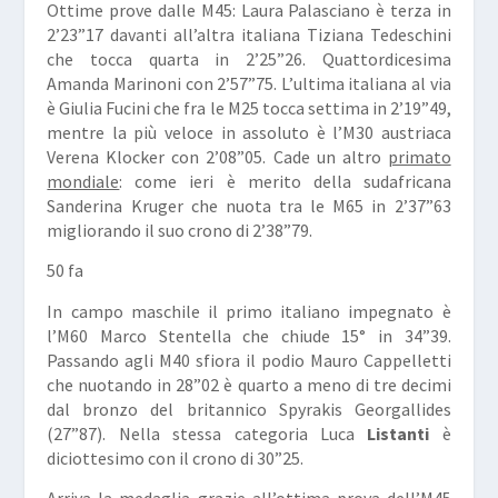
Ottime prove dalle M45: Laura
Palasciano
è terza in
2’23”17 davanti all’altra italiana Tiziana
Tedeschini
che tocca quarta in 2’25”26. Quattordicesima
Amanda
Marinoni
con 2’57”75. L’ultima italiana al via
è Giulia
Fucini
che fra le M25 tocca settima in 2’19”49,
mentre la più veloce in assoluto è l’M30 austriaca
Verena
Klocker
con 2’08”05. Cade un altro
primato
mondiale
: come ieri è merito della sudafricana
Sanderina
Kruger
che nuota tra le M65 in 2’37”63
migliorando il suo crono di 2’38”79.
50 fa
In campo maschile il primo italiano impegnato è
l’M60 Marco
Stentella
che chiude 15° in 34”39.
Passando agli M40 sfiora il podio Mauro
Cappelletti
che nuotando in 28”02 è quarto a meno di tre decimi
dal bronzo del britannico Spyrakis
Georgallides
(27”87). Nella stessa categoria Luca
Listanti
è
diciottesimo con il crono di 30”25.