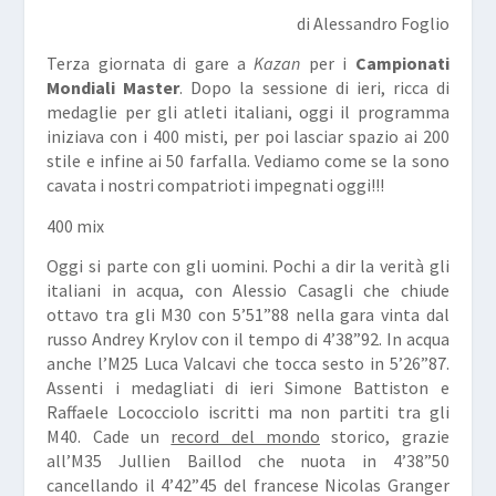
di Alessandro Foglio
Terza giornata di gare a
Kazan
per i
Campionati
Mondiali Master
. Dopo la sessione di ieri, ricca di
medaglie per gli atleti italiani, oggi il programma
iniziava con i 400 misti, per poi lasciar spazio ai 200
stile e infine ai 50 farfalla. Vediamo come se la sono
cavata i nostri compatrioti impegnati oggi!!!
400 mix
Oggi si parte con gli uomini. Pochi a dir la verità gli
italiani in acqua, con Alessio
Casagli
che chiude
ottavo tra gli M30 con 5’51”88 nella gara vinta dal
russo Andrey
Krylov
con il tempo di 4’38”92. In acqua
anche l’M25 Luca
Valcavi
che tocca sesto in 5’26”87.
Assenti i medagliati di ieri Simone
Battiston
e
Raffaele
Lococciolo
iscritti ma non partiti tra gli
M40. Cade un
record del mondo
storico, grazie
all’M35 Jullien
Baillod
che nuota in 4’38”50
cancellando il 4’42”45 del francese Nicolas Granger