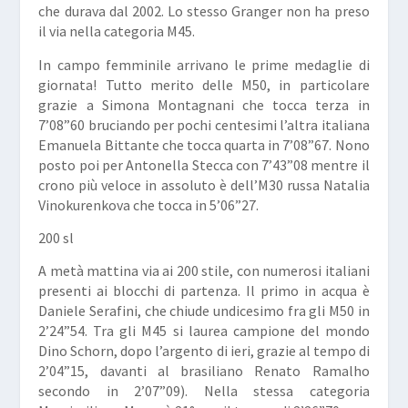
che durava dal 2002. Lo stesso
Granger
non ha preso
il via nella categoria M45.
In campo femminile arrivano le prime medaglie di
giornata! Tutto merito delle M50, in particolare
grazie a Simona
Montagnani
che tocca terza in
7’08”60 bruciando per pochi centesimi l’altra italiana
Emanuela
Bittante
che tocca quarta in 7’08”67. Nono
posto poi per Antonella
Stecca
con 7’43”08 mentre il
crono più veloce in assoluto è dell’M30 russa Natalia
Vinokurenkova
che tocca in 5’06”27.
200 sl
A metà mattina via ai 200 stile, con numerosi italiani
presenti ai blocchi di partenza. Il primo in acqua è
Daniele
Serafini,
che chiude undicesimo fra gli M50 in
2’24”54. Tra gli M45 si laurea campione del mondo
Dino
Schorn
, dopo l’argento di ieri, grazie al tempo di
2’04”15, davanti al brasiliano Renato
Ramalho
secondo in 2’07”09). Nella stessa categoria