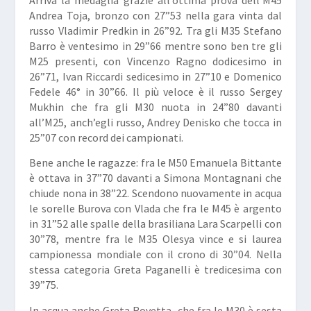
Arriva la medaglia grazie all’ottima prova dell’M45
Andrea
Toja
, bronzo con 27”53 nella gara vinta dal
russo Vladimir
Predkin
in 26”92. Tra gli M35 Stefano
Barro
è ventesimo in 29”66 mentre sono ben tre gli
M25 presenti, con Vincenzo
Ragno
dodicesimo in
26”71, Ivan
Riccardi
sedicesimo in 27”10 e Domenico
Fedele
46° in 30”66. Il più veloce è il russo Sergey
Mukhin
che fra gli M30 nuota in 24”80 davanti
all’M25, anch’egli russo, Andrey
Denisko
che tocca in
25”07 con record dei campionati.
Bene anche le ragazze: fra le M50 Emanuela
Bittante
è ottava in 37”70 davanti a Simona
Montagnani
che
chiude nona in 38”22. Scendono nuovamente in acqua
le sorelle
Burova
con Vlada che fra le M45 è argento
in 31”52 alle spalle della brasiliana Lara
Scarpelli
con
30”78, mentre fra le M35 Olesya vince e si laurea
campionessa mondiale con il crono di 30”04. Nella
stessa categoria Greta
Paganelli
è tredicesima con
39”75.
In acqua anche Greta
Rovetta
, che fra le M30 è sesta