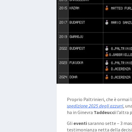
Proprio Paltrinieri, che è ormai
spedizione 2025 degli azzurri
, un
ha in Ginevra
Taddeucci
l’altra 
Gli
eventi
saranno sette – 3 masch
testimonianza netta della decis