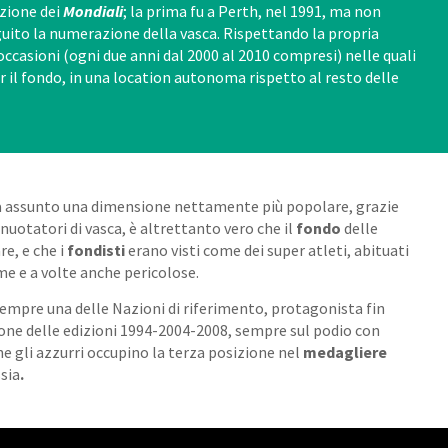
izione dei
Mondiali
; la prima fu a Perth, nel 1991, ma non
ito la numerazione della vasca. Rispettando la propria
i occasioni (ogni due anni dal 2000 al 2010 compresi) nelle quali
er il fondo, in una location autonoma rispetto al resto delle
 ha assunto una dimensione nettamente più popolare, grazie
nuotatori di vasca, è altrettanto vero che il
fondo
delle
re, e che i
fondisti
erano visti come dei super atleti, abituati
me e a volte anche pericolose.
sempre una delle Nazioni di riferimento, protagonista fin
ione delle edizioni 1994-2004-2008, sempre sul podio con
he gli azzurri occupino la terza posizione nel
medagliere
sia
.