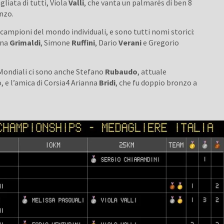
gliata di tutti, Viola
Valli
, che vanta un palmarés di ben 8
onzo.
 i campioni del mondo individuali, e sono tutti nomi storici:
ina
Grimaldi
, Simone
Ruffini
, Dario
Verani
e Gregorio
i Mondiali ci sono anche Stefano
Rubaudo
, attuale
, e l’amica di Corsia4 Arianna
Bridi
, che fu doppio bronzo a