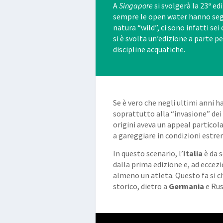
A
Singapore
si svolgerà la 23ª ed
sempre le open water hanno segu
natura “wild”, ci sono infatti se
si è svolta un’edizione a parte p
discipline acquatiche.
Se è vero che negli ultimi anni
soprattutto alla “invasione” dei 
origini aveva un appeal particola
a gareggiare in condizioni estre
In questo scenario, l’
Italia
è da 
dalla prima edizione e, ad eccez
almeno un atleta. Questo fa si c
storico, dietro a
Germania
e Rus