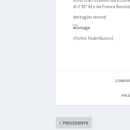
sono stati stabiliti da Etto
di 2’35″42 e da Franca Bosisi
dettaglio record:
(fonte: FederNuoto)
CONDIVI
VALU
PRECEDENTE