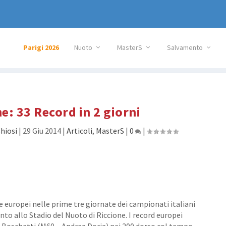
Parigi 2026
Nuoto
MasterS
Salvamento
e: 33 Record in 2 giorni
hiosi
|
29 Giu 2014
|
Articoli
,
MasterS
|
0
|
e europei nelle prime tre giornate dei campionati italiani
to allo Stadio del Nuoto di Riccione. I record europei