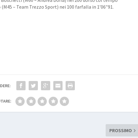
re Boschetti (M60 – Andrea Doria) nei 200 dorso col tempo
o (M45 – Team Trezzo Sport) nei 100 farfalla in 1’06″91.
DERE:
TARE:
PROSSIMO