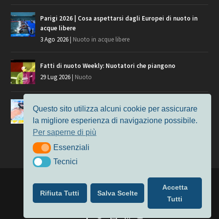
Parigi 2026 | Cosa aspettarsi dagli Europei di nuoto in
acque libere
3 Ago 2026
|
Nuoto in acque libere
Fatti di nuoto Weekly: Nuotatori che piangono
29 Lug 2026
|
Nuoto
Giochi del Mediterraneo, i convocati del nuoto per
Questo sito utilizza alcuni cookie per assicurare
Taranto 2026
la migliore esperienza di navigazione possibile.
9 Lug 2026
|
Nuoto
Per saperne di più
Essenziali
Essenziali
Tecnici
Tecnici
Progettato da
Elegant Themes
| Alimentato da
WordPress
Accetta
Rifiuta Tutti
Salva Scelte
Nuoto
MasterS
Podcast
Il Nuoto in Cifre
Chi siamo
Tutti
Privacy & Cookie Policy