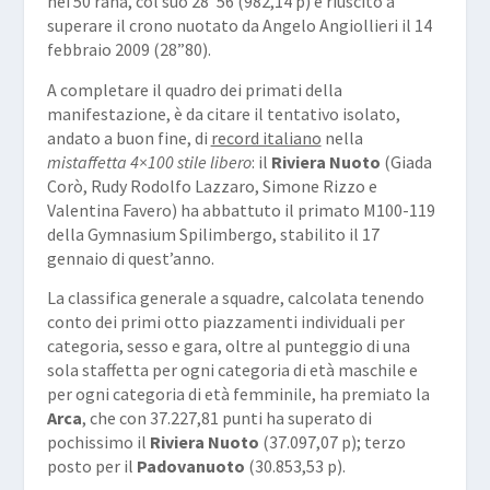
nei 50 rana, col suo 28”56 (982,14 p) è riuscito a
superare il crono nuotato da Angelo Angiollieri il 14
febbraio 2009 (28”80).
A completare il quadro dei primati della
manifestazione, è da citare il tentativo isolato,
andato a buon fine, di
record italiano
nella
mistaffetta 4×100 stile libero
: il
Riviera Nuoto
(Giada
Corò, Rudy Rodolfo Lazzaro, Simone Rizzo e
Valentina Favero) ha abbattuto il primato M100-119
della Gymnasium Spilimbergo, stabilito il 17
gennaio di quest’anno.
La classifica generale a squadre, calcolata tenendo
conto dei primi otto piazzamenti individuali per
categoria, sesso e gara, oltre al punteggio di una
sola staffetta per ogni categoria di età maschile e
per ogni categoria di età femminile, ha premiato la
Arca
, che con 37.227,81 punti ha superato di
pochissimo il
Riviera Nuoto
(37.097,07 p); terzo
posto per il
Padovanuoto
(30.853,53 p).