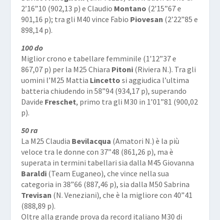
2’16”10 (902,13 p) e Claudio
Montano
(2’15”67 e
901,16 p); tra gli M40 vince Fabio
Piovesan
(2’22”85 e
898,14 p).
100 do
Miglior crono e tabellare femminile (1’12”37 e
867,07 p) per la M25 Chiara
Pitoni
(Riviera N.). Tra gli
uomini l’M25 Mattia
Lincetto
si aggiudica l’ultima
batteria chiudendo in 58”94 (934,17 p), superando
Davide
Freschet
, primo tra gli M30 in 1’01”81 (900,02
p).
50 ra
La M25 Claudia
Bevilacqua
(Amatori N.) è la più
veloce tra le donne con 37”48 (861,26 p), ma è
superata in termini tabellari sia dalla M45 Giovanna
Baraldi
(Team Euganeo), che vince nella sua
categoria in 38”66 (887,46 p), sia dalla M50 Sabrina
Trevisan
(N. Veneziani), che è la migliore con 40”41
(888,89 p).
Oltre alla grande prova da record italiano M30 di