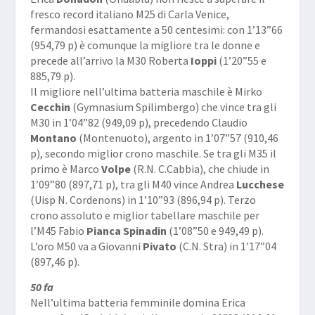
fresco record italiano M25 di Carla Venice,
fermandosi esattamente a 50 centesimi: con 1’13”66
(954,79 p) è comunque la migliore tra le donne e
precede all’arrivo la M30 Roberta
Ioppi
(1’20”55 e
885,79 p).
Il migliore nell’ultima batteria maschile è Mirko
Cecchin
(Gymnasium Spilimbergo) che vince tra gli
M30 in 1’04”82 (949,09 p), precedendo Claudio
Montano
(Montenuoto), argento in 1’07”57 (910,46
p), secondo miglior crono maschile. Se tra gli M35 il
primo è Marco
Volpe
(R.N. C.Cabbia), che chiude in
1’09”80 (897,71 p), tra gli M40 vince Andrea
Lucchese
(Uisp N. Cordenons) in 1’10”93 (896,94 p). Terzo
crono assoluto e miglior tabellare maschile per
l’M45 Fabio
Pianca Spinadin
(1’08”50 e 949,49 p).
L’oro M50 va a Giovanni
Pivato
(C.N. Stra) in 1’17”04
(897,46 p).
50 fa
Nell’ultima batteria femminile domina Erica