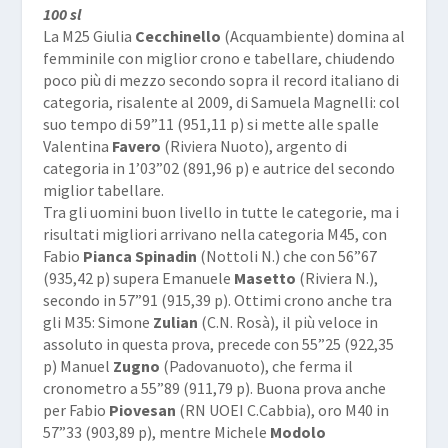
100 sl
La M25 Giulia
Cecchinello
(Acquambiente) domina al
femminile con miglior crono e tabellare, chiudendo
poco più di mezzo secondo sopra il record italiano di
categoria, risalente al 2009, di Samuela Magnelli: col
suo tempo di 59”11 (951,11 p) si mette alle spalle
Valentina
Favero
(Riviera Nuoto), argento di
categoria in 1’03”02 (891,96 p) e autrice del secondo
miglior tabellare.
Tra gli uomini buon livello in tutte le categorie, ma i
risultati migliori arrivano nella categoria M45, con
Fabio
Pianca Spinadin
(Nottoli N.) che con 56”67
(935,42 p) supera Emanuele
Masetto
(Riviera N.),
secondo in 57”91 (915,39 p). Ottimi crono anche tra
gli M35: Simone
Zulian
(C.N. Rosà), il più veloce in
assoluto in questa prova, precede con 55”25 (922,35
p) Manuel
Zugno
(Padovanuoto), che ferma il
cronometro a 55”89 (911,79 p). Buona prova anche
per Fabio
Piovesan
(RN UOEI C.Cabbia), oro M40 in
57”33 (903,89 p), mentre Michele
Modolo