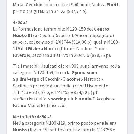
Mirko
Cecchin
, nuota oltre i 900 punti Andrea
Florit
,
primo tra gli M55 in 34”23 (937,77 p).
4×50 sl
La formazione femminile M120-159 del
Centro
Nuoto Stra
(Ceoldo-Stocco-D’Ancona-Spagnolo)
supera, col tempo di 2’01”44 (914,36 p), quella M100-
119 del
Riviera Nuoto
(Pitoni-Zambon-Corò-
Favero)9, seconda all’arrivo in 2’04”56 (898,36 p).
Tra i maschi i risultati oltre i 900 punti arrivano nella
categoria M120-159, in cui la
Gymnasium
Spilimbergo
di Cecchin-Giacomel-Marcotti-
Sacilotto precede di un soffio (rispettivamente
1’41”23 e 937,57 p, e 1’41”53 e 934,80 p) gli
staffettisti dello
Sporting Club Noale
D’Acquisto-
Favaro-Vianello-Lincetto.
Mistaffetta 4×50 sl
Nella categoria M100-119, primo posto per
Riviera
Nuoto
(Rizzo-Pitoni-Favero-Lazzaro) in 1’48”56 e