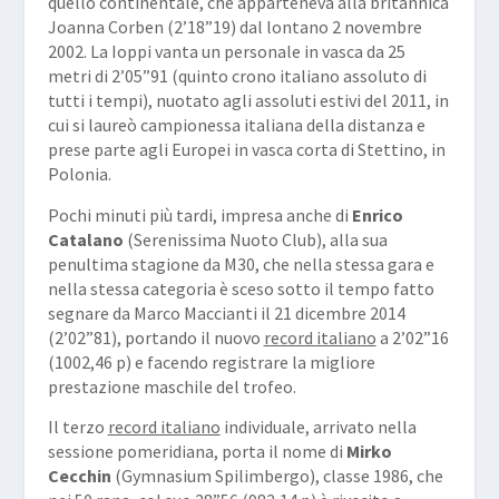
quello continentale, che apparteneva alla britannica
Joanna Corben (2’18”19) dal lontano 2 novembre
2002. La Ioppi vanta un personale in vasca da 25
metri di 2’05”91 (quinto crono italiano assoluto di
tutti i tempi), nuotato agli assoluti estivi del 2011, in
cui si laureò campionessa italiana della distanza e
prese parte agli Europei in vasca corta di Stettino, in
Polonia.
Pochi minuti più tardi, impresa anche di
Enrico
Catalano
(Serenissima Nuoto Club), alla sua
penultima stagione da M30, che nella stessa gara e
nella stessa categoria è sceso sotto il tempo fatto
segnare da Marco Maccianti il 21 dicembre 2014
(2’02”81), portando il nuovo
record italiano
a 2’02”16
(1002,46 p) e facendo registrare la migliore
prestazione maschile del trofeo.
Il terzo
record italiano
individuale, arrivato nella
sessione pomeridiana, porta il nome di
Mirko
Cecchin
(Gymnasium Spilimbergo), classe 1986, che