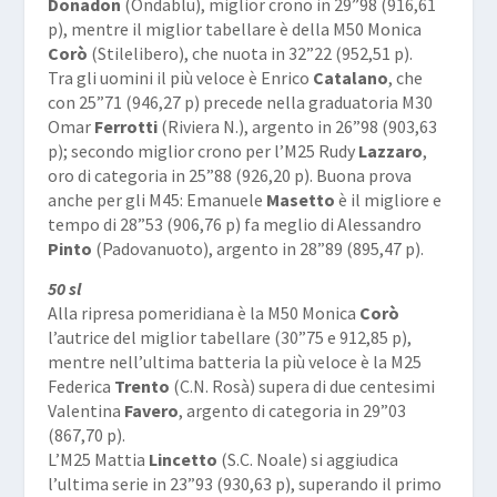
Donadon
(Ondablu), miglior crono in 29”98 (916,61
p), mentre il miglior tabellare è della M50 Monica
Corò
(Stilelibero), che nuota in 32”22 (952,51 p).
Tra gli uomini il più veloce è Enrico
Catalano
, che
con 25”71 (946,27 p) precede nella graduatoria M30
Omar
Ferrotti
(Riviera N.), argento in 26”98 (903,63
p); secondo miglior crono per l’M25 Rudy
Lazzaro
,
oro di categoria in 25”88 (926,20 p). Buona prova
anche per gli M45: Emanuele
Masetto
è il migliore e
tempo di 28”53 (906,76 p) fa meglio di Alessandro
Pinto
(Padovanuoto), argento in 28”89 (895,47 p).
50 sl
Alla ripresa pomeridiana è la M50 Monica
Corò
l’autrice del miglior tabellare (30”75 e 912,85 p),
mentre nell’ultima batteria la più veloce è la M25
Federica
Trento
(C.N. Rosà) supera di due centesimi
Valentina
Favero
, argento di categoria in 29”03
(867,70 p).
L’M25 Mattia
Lincetto
(S.C. Noale) si aggiudica
l’ultima serie in 23”93 (930,63 p), superando il primo