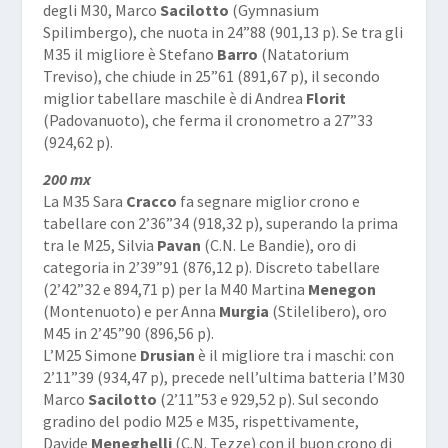
degli M30, Marco
Sacilotto
(Gymnasium
Spilimbergo), che nuota in 24”88 (901,13 p). Se tra gli
M35 il migliore è Stefano
Barro
(Natatorium
Treviso), che chiude in 25”61 (891,67 p), il secondo
miglior tabellare maschile è di Andrea
Florit
(Padovanuoto), che ferma il cronometro a 27”33
(924,62 p).
200 mx
La M35 Sara
Cracco
fa segnare miglior crono e
tabellare con 2’36”34 (918,32 p), superando la prima
tra le M25, Silvia
Pavan
(C.N. Le Bandie), oro di
categoria in 2’39”91 (876,12 p). Discreto tabellare
(2’42”32 e 894,71 p) per la M40 Martina
Menegon
(Montenuoto) e per Anna
Murgia
(Stilelibero), oro
M45 in 2’45”90 (896,56 p).
L’M25 Simone
Drusian
è il migliore tra i maschi: con
2’11”39 (934,47 p), precede nell’ultima batteria l’M30
Marco
Sacilotto
(2’11”53 e 929,52 p). Sul secondo
gradino del podio M25 e M35, rispettivamente,
Davide
Meneghelli
(C.N. Tezze) con il buon crono di