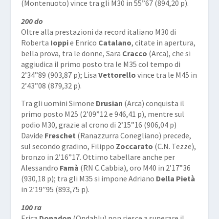
(Montenuoto) vince tra gli M30 in 55”67 (894,20 p).
200 do
Oltre alla prestazioni da record italiano M30 di
Roberta
Ioppi
e Enrico
Catalano
, citate in apertura,
bella prova, tra le donne, Sara
Cracco
(Arca), che si
aggiudica il primo posto tra le M35 col tempo di
2’34”89 (903,87 p); Lisa
Vettorello
vince tra le M45 in
2’43”08 (879,32 p).
Tra gli uomini Simone
Drusian
(Arca) conquista il
primo posto M25 (2’09”12 e 946,41 p), mentre sul
podio M30, grazie al crono di 2’15”16 (906,04 p)
Davide
Freschet
(Ranazzurra Conegliano) precede,
sul secondo gradino, Filippo
Zoccarato
(C.N. Tezze),
bronzo in 2’16”17. Ottimo tabellare anche per
Alessandro
Famà
(RN C.Cabbia), oro M40 in 2’17”36
(930,18 p); tra gli M35 si impone Adriano
Della Pietà
in 2’19”95 (893,75 p).
100 ra
Erica
Donadon
(Ondablu) non riesce a superare il