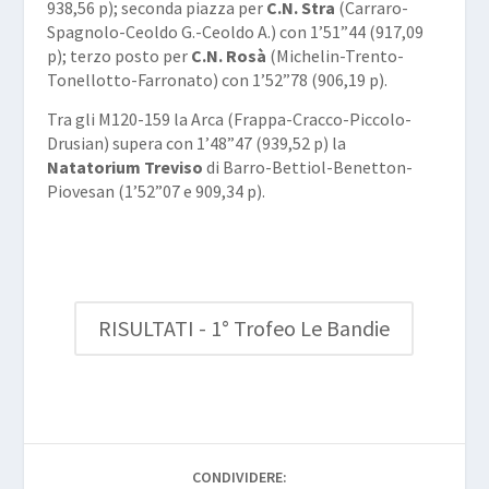
938,56 p); seconda piazza per
C.N. Stra
(Carraro-
Spagnolo-Ceoldo G.-Ceoldo A.) con 1’51”44 (917,09
p); terzo posto per
C.N. Rosà
(Michelin-Trento-
Tonellotto-Farronato) con 1’52”78 (906,19 p).
Tra gli M120-159 la Arca (Frappa-Cracco-Piccolo-
Drusian) supera con 1’48”47 (939,52 p) la
Natatorium Treviso
di Barro-Bettiol-Benetton-
Piovesan (1’52”07 e 909,34 p).
RISULTATI - 1° Trofeo Le Bandie
CONDIVIDERE: