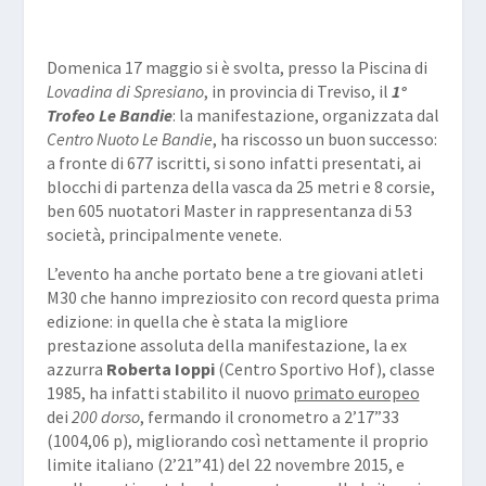
Domenica 17 maggio si è svolta, presso la Piscina di
Lovadina di Spresiano
, in provincia di Treviso, il
1°
Trofeo Le Bandie
: la manifestazione, organizzata dal
Centro Nuoto Le Bandie
, ha riscosso un buon successo:
a fronte di 677 iscritti, si sono infatti presentati, ai
blocchi di partenza della vasca da 25 metri e 8 corsie,
ben 605 nuotatori Master in rappresentanza di 53
società, principalmente venete.
L’evento ha anche portato bene a tre giovani atleti
M30 che hanno impreziosito con record questa prima
edizione: in quella che è stata la migliore
prestazione assoluta della manifestazione, la ex
azzurra
Roberta Ioppi
(Centro Sportivo Hof), classe
1985, ha infatti stabilito il nuovo
primato europeo
dei
200 dorso
, fermando il cronometro a 2’17”33
(1004,06 p), migliorando così nettamente il proprio
limite italiano (2’21”41) del 22 novembre 2015, e