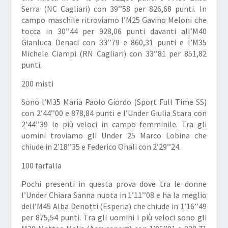
Serra
(NC Cagliari) con 39’’58 per 826,68 punti. In
campo maschile ritroviamo l’M25
Gavino Meloni
che
tocca in 30’’44 per 928,06 punti davanti all’M40
Gianluca Denaci
con 33’’79 e 860,31 punti e l’M35
Michele Ciampi
(RN Cagliari) con 33’’81 per 851,82
punti.
200 misti
Sono l’M35
Maria Paolo Giordo
(Sport Full Time SS)
con 2’44’’00 e 878,84 punti e l’Under Giulia Stara con
2’44’’39 le più veloci in campo femminile. Tra gli
uomini troviamo gli Under 25
Marco Lobina
che
chiude in 2’18’’35 e
Federico Onali
con 2’29’’24.
100 farfalla
Pochi presenti in questa prova dove tra le donne
l’Under
Chiara Sanna
nuota in 1’11’’08 e ha la meglio
dell’M45
Alba Denotti
(Esperia) che chiude in 1’16’’49
per 875,54 punti. Tra gli uomini i più veloci sono gli