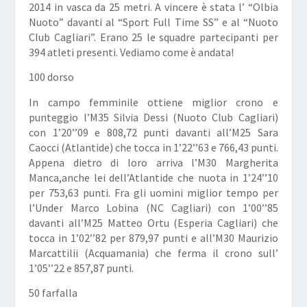
2014 in vasca da 25 metri. A vincere è stata l’ “Olbia
Nuoto” davanti al “Sport Full Time SS” e al “Nuoto
Club Cagliari”. Erano 25 le squadre partecipanti per
394 atleti presenti. Vediamo come è andata!
100 dorso
In campo femminile ottiene miglior crono e
punteggio l’M35
Silvia Dessi
(Nuoto Club Cagliari)
con 1’20’’09 e 808,72 punti davanti all’M25
Sara
Caocci
(Atlantide) che tocca in 1’22’’63 e 766,43 punti.
Appena dietro di loro arriva l’M30
Margherita
Manca
,anche lei dell’Atlantide che nuota in 1’24’’10
per 753,63 punti. Fra gli uomini miglior tempo per
l’Under
Marco Lobina
(NC Cagliari) con 1’00’’85
davanti all’M25
Matteo Ortu
(Esperia Cagliari) che
tocca in 1’02’’82 per 879,97 punti e all’M30
Maurizio
Marcattilii
(Acquamania) che ferma il crono sull’
1’05’’22 e 857,87 punti.
50 farfalla