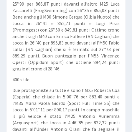
25’’99 per 866,87 punti davanti all’altro M25
Luca
Zaccarelli
(FrogSwimming) con 26’’35 e 855,03 punti.
Bene anche gli M30
Simone Cerqua
(Olbia Nuoto) che
tocca in 26’’41 e 852,71 punti e
Luigi Piras
(Promogest) con 26’’50 e 849,81 punti. Ottimo crono
anche tra gli M40 con
Enrico Follese
(RN Cagliari) che
tocca in 26’’40 per 895,83 punti davanti all’M50
Fabio
Lallai
(RN Cagliari) che si è fermato sul 27’’73 per
889,29 punti. Buon punteggio per l’M55
Vincenzo
Operti
(Oppidum Sport) che ottiene 894,24 punti
grazie al crono di 28’’46.
400 stile
Due protagoniste su tutte e sono l’M25
Roberta Coa
(Esperia) che chiude in 5’00’’76 per 883,40 punti e
l’M35
Maria Paola Giordo
(Sport Full Time SS) che
tocca in 5’01’’11 per 890,17 punti. In campo maschile
il più veloce è stato l’M25
Antonio Auriemma
(Acquasport) che tocca in 4’46’’85 per 832,32 punti
davanti all’Under
Antonio Orani
che fa segnare il