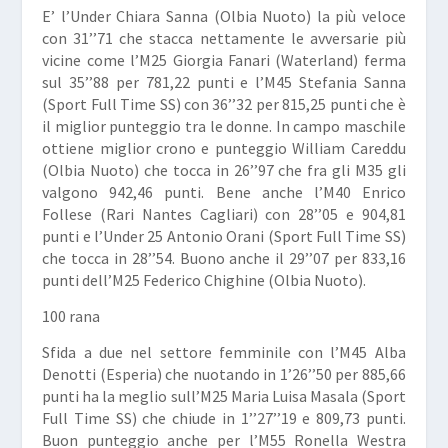
E’ l’Under
Chiara Sanna
(Olbia Nuoto) la più veloce
con 31’’71 che stacca nettamente le avversarie più
vicine come l’M25
Giorgia Fanari
(Waterland) ferma
sul 35’’88 per 781,22 punti e l’M45
Stefania Sanna
(Sport Full Time SS) con 36’’32 per 815,25 punti che è
il miglior punteggio tra le donne. In campo maschile
ottiene miglior crono e punteggio
William Careddu
(Olbia Nuoto) che tocca in 26’’97 che fra gli M35 gli
valgono 942,46 punti. Bene anche l’M40
Enrico
Follese
(Rari Nantes Cagliari) con 28’’05 e 904,81
punti e l’Under 25
Antonio Orani
(Sport Full Time SS)
che tocca in 28’’54. Buono anche il 29’’07 per 833,16
punti dell’M25
Federico Chighine
(Olbia Nuoto).
100 rana
Sfida a due nel settore femminile con l’M45
Alba
Denotti
(Esperia) che nuotando in 1’26’’50 per 885,66
punti ha la meglio sull’M25
Maria Luisa Masala
(Sport
Full Time SS) che chiude in 1’’27’’19 e 809,73 punti.
Buon punteggio anche per l’M55
Ronella Westra