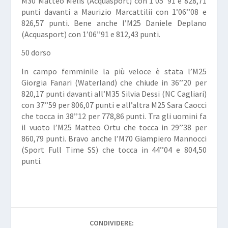
M30
Matteo Melis
(Acquasport) con 1’05’’91 e 828,71
punti davanti a
Maurizio Marcattilii
con 1’06’’08 e
826,57 punti. Bene anche l’M25 Daniele Deplano
(Acquasport) con 1’06’’91 e 812,43 punti.
50 dorso
In campo femminile la più veloce è stata l’M25
Giorgia Fanari
(Waterland) che chiude in 36’’20 per
820,17 punti davanti all’M35
Silvia Dessi
(NC Cagliari)
con 37’’59 per 806,07 punti e all’altra M25
Sara Caocci
che tocca in 38’’12 per 778,86 punti. Tra gli uomini fa
il vuoto l’M25
Matteo Ortu
che tocca in 29’’38 per
860,79 punti. Bravo anche l’M70
Giampiero Mannocci
(Sport Full Time SS) che tocca in 44’’04 e 804,50
punti.
CONDIVIDERE: