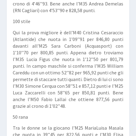
crono di 4’46’’93. Bene anche l’M35
Andrea Demelas
(RN Cagliari) con 4’53’’90 e 828,58 punti.
100 stile
Qui la prova migliore è dell’M40
Cristina Cesaraccio
(Atlantide) che nuota in 1’09’’91 per 846,80 punti
davanti all’M25
Sara Carboni
(Acquasport) con
1’10’’70 per 800,85 punti. Appena dietro troviamo
l’M35
Lucia Figus
che nuota in 1’12’’50 per 801,79
punti. In campo maschile si conferma l’M35
William
Careddu
con un ottimo 52’’82 per 965,92 punti che gli
permette di staccare tutti quanti. Dietro di lui ci sono
l’M30
Simone Cerqua
con 58’’51 e 857,12 punti e l’M25
Luca Zaccarelli
con 58’’65 per 850,81 punti. Bene
anche l’M50
Fabio Lallai
che ottiene 877,56 punti
grazie al crono di 1’02’’48.
50 rana
Tra le donne se la giocano l’M25
MariaLuisa Masala
che nuota in 39’’45 per 822,56 punti e l’M30
Elisa