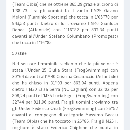
(Team Olbia) che ne ottiene 865,29 grazie al crono di
1’38’’73. Tra gli uomini fa il vuoto l’M25
Gavino
Meloni
(Flaminio Sporting) che tocca in 1’05’’70 per
943,53 punti. Dietro di lui troviamo l’M40
Gianluca
Denaci
(Atlantide) con 1’16’’82 per 832,34 punti
davanti all’Under
Stefano Columbano
(Promogest)
che tocca in 1’16’’85.
50 stile
Nel settore femminile vediamo che la più veloce è
stata l’Under 25
Giulia Stara
(FrogSwimming) con
30’’64 davanti all’M40
Cristina Cesaraccio
(Atlantide)
che ha chiuso in 31’’03 per 863,04 punti. Appena
dietro l’M30
Elisa Serra
(NC Cagliari) con 32’’02 per
808,24 punti e l’M35
Lucia Figus
(FrogSwimming) con
32’’44 per 811,96 punti. Fra gli uomini troviamo tra
gli Under
Federico Onali
(FrogSwimming) con 26’’52
davanti al compagno di categoria
Massimo Bacciu
(Team Olbia) che ha toccato in 26’’86. Fra gli M25 il
migliore è stato
Federico Chighine
che nuota in