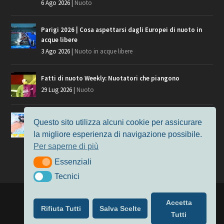
6 Ago 2026
|
Nuoto
Parigi 2026 | Cosa aspettarsi dagli Europei di nuoto in
acque libere
3 Ago 2026
|
Nuoto in acque libere
Fatti di nuoto Weekly: Nuotatori che piangono
29 Lug 2026
|
Nuoto
Giochi del Mediterraneo, i convocati del nuoto per
Questo sito utilizza alcuni cookie per assicurare
Taranto 2026
la migliore esperienza di navigazione possibile.
9 Lug 2026
|
Nuoto
Per saperne di più
Essenziali
Essenziali
Tecnici
Tecnici
Progettato da
Elegant Themes
| Alimentato da
WordPress
Accetta
Rifiuta Tutti
Salva Scelte
Nuoto
MasterS
Podcast
Il Nuoto in Cifre
Chi siamo
Tutti
Privacy & Cookie Policy