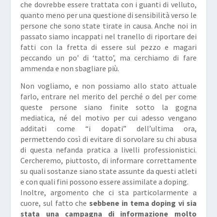
che dovrebbe essere trattata con i guanti di velluto,
quanto meno per una questione di sensibilità verso le
persone che sono state tirate in causa. Anche noi in
passato siamo incappati nel tranello di riportare dei
fatti con la fretta di essere sul pezzo e magari
peccando un po’ di ‘tatto’, ma cerchiamo di fare
ammenda e non sbagliare più.
Non vogliamo, e non possiamo allo stato attuale
farlo, entrare nel merito del perché o del per come
queste persone siano finite sotto la gogna
mediatica, né del motivo per cui adesso vengano
additati come “i dopati” dell’ultima ora,
permettendo così di evitare di sorvolare su chi abusa
di questa nefanda pratica a livelli professionistici.
Cercheremo, piuttosto, di informare correttamente
su quali sostanze siano state assunte da questi atleti
e con quali fini possono essere assimilate a doping.
Inoltre, argomento che ci sta particolarmente a
cuore, sul fatto che
sebbene in tema doping vi sia
stata una campagna di informazione molto