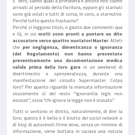
E’ vero, siamo quasi a primavera e ancora non siamo
arrivati al periodo della fioritura, eppure gli starnuti
sono già volati e tutti di corsa, in coro, a starnutire.
Perché tutto questo frastuono?
Perché si leggono titoli, o giusto due commenti qua
e là, in cui
molti sono pronti a puntare un dito
accusatore verso quattro nuotatori Master
. Atleti
che
per negligenza, dimenticanza o ignoranza
(del Regolamento) non hanno presentato
preventivamente una documentazione medica
valida prima della loro gara
in un weekend di
divertimento e spensieratezza, durante una
manifestazione del circuito Supermaster. Colpa
loro? Per quanto riguarda la mancata informazione
sicuramente sì: del resto “
ignorantia legis non
excusat
”, ossia “c
hi ignora la legge non è scusato
”.
Tutti si sentono in diritto, naturalmente, di dire la
loro: questo è il bello e il brutto dei s
ocial network
o
di
blog
di autorevoli firme dove, senza un minimo di
informazione, viene buttata in
caciara
una notizia