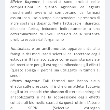
Effetto Dopante
: I diuretici sono proibiti nelle
competizioni in quanto agiscono da agenti
mascheranti ovvero si comportano da farmaci
assunti con il solo scopo di nascondere la presenza di
altre sostanze dopanti. Nella fattispecie i diuretici,
diluendo l’urina, inducono indirettamente a una
determinazione di livelli inferiori della sostanza
proibita espulsa dall’organismo.
Tamixofene
: è un antitumorale, appartenente alla
famiglia dei modulatori selettivi del recettore degli
estrogeni. Il farmaco agisce come agonista parziale
del recettore per gli estrogeni inibendone gli effetti
(questo spiega il perché sia utilizzato in tumori al
seno).
Effetto Dopante
: Tali farmaci non hanno alcun
effetto sulle prestazioni fisiche di un atleta. Tuttavia
negli atleti maschi che abusano di steroidi androgeni
anabolizzanti si ha la soppressione degli effetti
collaterali biomedici causati da questi ultimi. L’abuso
di SERM (
Selective estrogen