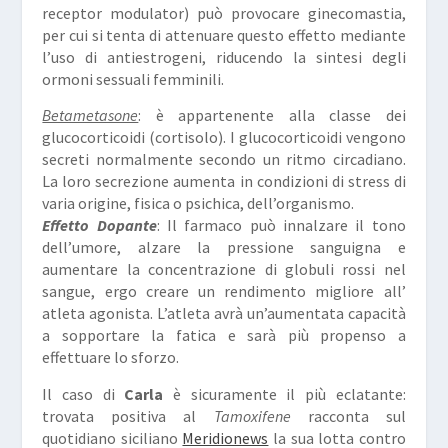
receptor modulator)
può provocare ginecomastia,
per cui si tenta di attenuare questo effetto mediante
l’uso di antiestrogeni, riducendo la sintesi degli
ormoni sessuali femminili.
Betametasone
: è appartenente alla classe dei
glucocorticoidi (cortisolo). I glucocorticoidi vengono
secreti normalmente secondo un ritmo circadiano.
La loro secrezione aumenta in condizioni di stress di
varia origine, fisica o psichica, dell’organismo.
Effetto Dopante
: Il farmaco può innalzare il tono
dell’umore, alzare la pressione sanguigna e
aumentare la concentrazione di globuli rossi nel
sangue, ergo creare un rendimento migliore all’
atleta agonista. L’atleta avrà un’aumentata capacità
a sopportare la fatica e sarà più propenso a
effettuare lo sforzo.
Il caso di
Carla
è sicuramente il più eclatante:
trovata positiva al
Tamoxifene
racconta sul
quotidiano siciliano
Meridionews
la sua lotta contro