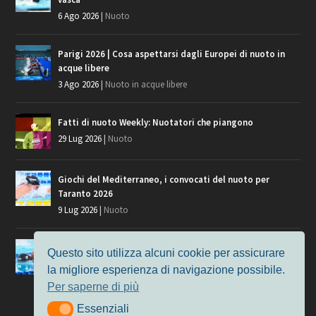
6 Ago 2026
|
Nuoto
Parigi 2026 | Cosa aspettarsi dagli Europei di nuoto in
acque libere
3 Ago 2026
|
Nuoto in acque libere
Fatti di nuoto Weekly: Nuotatori che piangono
29 Lug 2026
|
Nuoto
Giochi del Mediterraneo, i convocati del nuoto per
Taranto 2026
9 Lug 2026
|
Nuoto
Europei di Nuoto Parigi 2026: fra veterani e giovani, chi
Questo sito utilizza alcuni cookie per assicurare
manca?
la migliore esperienza di navigazione possibile.
7 Lug 2026
|
Nuoto
Per saperne di più
Essenziali
Essenziali