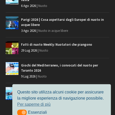
6 Ago 2026
|
Nuoto
Parigi 2026 | Cosa aspettarsi dagli Europei di nuoto in
acque libere
3 Ago 2026
|
Nuoto in acque libere
Fatti di nuoto Weekly: Nuotatori che piangono
29 Lug 2026
|
Nuoto
Giochi del Mediterraneo, i convocati del nuoto per
Taranto 2026
9 Lug 2026
|
Nuoto
Europei di Nuoto Parigi 2026: fra veterani e giovani, chi
Questo sito utilizza alcuni cookie per assicurare
manca?
la migliore esperienza di navigazione possibile.
7 Lug 2026
|
Nuoto
Per saperne di più
Essenziali
Essenziali