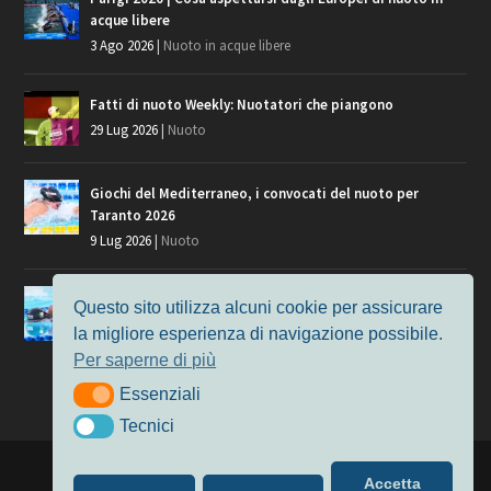
acque libere
3 Ago 2026
|
Nuoto in acque libere
Fatti di nuoto Weekly: Nuotatori che piangono
29 Lug 2026
|
Nuoto
Giochi del Mediterraneo, i convocati del nuoto per
Taranto 2026
9 Lug 2026
|
Nuoto
Europei di Nuoto Parigi 2026: fra veterani e giovani, chi
Questo sito utilizza alcuni cookie per assicurare
manca?
la migliore esperienza di navigazione possibile.
7 Lug 2026
|
Nuoto
Per saperne di più
Essenziali
Essenziali
Tecnici
Tecnici
Progettato da
Elegant Themes
| Alimentato da
WordPress
Accetta