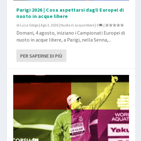
Parigi 2026 | Cosa aspettarsi dagli Europei di
nuoto in acque libere
di
Luca Soligo
|
Ago 3, 2026
|
Nuoto in acque libere
|
0
|
Domani, 4 agosto, iniziano i Campionati Europei di
nuoto in acque libere, a Parigi, nella Senna,...
PER SAPERNE DI PIÙ