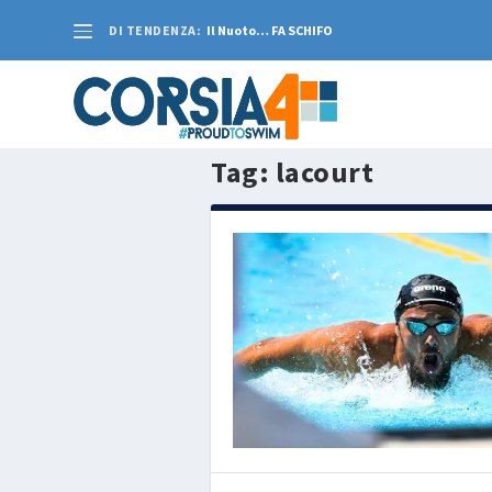
DI TENDENZA:
Il Nuoto… FA SCHIFO
Tag:
lacourt