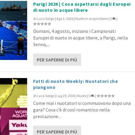
Parigi 2026 | Cosa aspettarsi dagli Europei
di nuoto in acque libere
di
Luca Soligo
|
Ago 3, 2026
|
Nuoto in acque libere
|
0
|
Domani, 4 agosto, iniziano i Campionati
Europei di nuoto in acque libere, a Parigi, nella
Senna,...
PER SAPERNE DI PIÙ
Fatti di nuoto Weekly: Nuotatori che
piangono
di
Luca Soligo
|
Lug 29, 2026
|
Nuoto
|
0
|
Come mai i nuotatori si commuovono dopo una
gara? Cosa c’è di così romantico nella
prestazione...
PER SAPERNE DI PIÙ