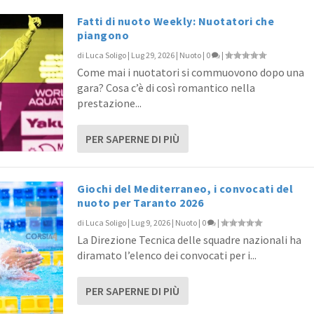
Fatti di nuoto Weekly: Nuotatori che
piangono
di
Luca Soligo
|
Lug 29, 2026
|
Nuoto
|
0
|
Come mai i nuotatori si commuovono dopo una
gara? Cosa c’è di così romantico nella
prestazione...
PER SAPERNE DI PIÙ
Giochi del Mediterraneo, i convocati del
nuoto per Taranto 2026
di
Luca Soligo
|
Lug 9, 2026
|
Nuoto
|
0
|
La Direzione Tecnica delle squadre nazionali ha
diramato l’elenco dei convocati per i...
PER SAPERNE DI PIÙ