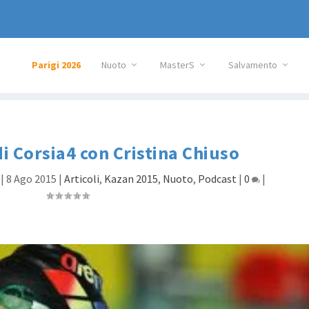
Parigi 2026
Nuoto
MasterS
Salvamento
di Corsia4 con Cristina Chiuso
|
8 Ago 2015
|
Articoli
,
Kazan 2015
,
Nuoto
,
Podcast
|
0
|