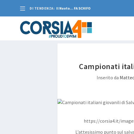
DI TENDENZA:
Il Nuoto… FA SCHIFO
Campionati ital
Inserito da
Matteo
https://corsia4.it/imag
L’attesissimo punto sul sal