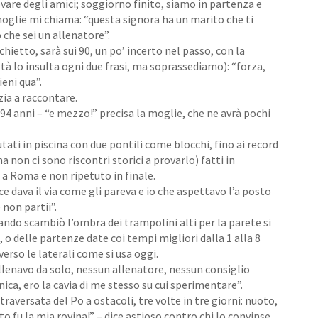
vare degli amici; soggiorno finito, siamo in partenza e
oglie mi chiama: “questa signora ha un marito che ti
 che sei un allenatore”.
cchietto, sarà sui 90, un po’ incerto nel passo, con la
ltà lo insulta ogni due frasi, ma soprassediamo): “forza,
ieni qua”.
zia a raccontare.
94 anni – “e mezzo!” precisa la moglie, che ne avrà pochi
tati in piscina con due pontili come blocchi, fino ai record
ma non ci sono riscontri storici a provarlo) fatti in
a Roma e non ripetuto in finale.
e dava il via come gli pareva e io che aspettavo l’
a posto
 non partii”.
ando scambiò l’ombra dei trampolini alti per la parete si
 o delle partenze date coi tempi migliori dalla 1 alla 8
verso le laterali come si usa oggi.
allenavo da solo, nessun allenatore, nessun consiglio
nica, ero la cavia di me stesso su cui sperimentare”.
traversata del Po a ostacoli, tre volte in tre giorni: nuoto,
 fu la mia rovina!” – dice astioso contro chi lo convinse