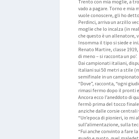
Trento con mia moglie, a tro
vado a pagare. Torno e mia m
vuole conoscere, gli ho detto
Perdinci, arriva un arzillo ve
moglie che lo incalza (in rea
che questo è un allenatore, v
Insomma il tipo si siede e ini
Renato Martire, classe 1919, 
di meno – si racconta un po’.
Dai campionati italiani, dispu
italiani sui 50 metri a stile (
semifinale in un campionato 
“Dove”, racconta, “ogni giudic
rimasi fermo dopo il pronti e
Ancora ecco l’aneddoto di qu
fermò prima del tocco finale,
anziche dalle corsie centrali 
“Un’epoca di pionieri, io mi 
sull’alimentazione, sulla tec
“Fui anche convinto a fare la 
guado e nuoto, quel maledetto