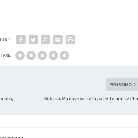
DERE:
TARE:
PROSSIMO
ionato,
Rubrica: Ma dove vai se la patente non ce l’ha
omanenghi