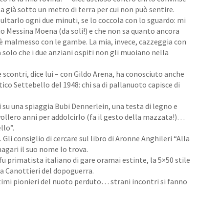
 già sotto un metro di terra per cui non può sentire.
ultarlo ogni due minuti, se lo coccola con lo sguardo: mi
io Messina Moena (da soli!) e che non sa quanto ancora
i è malmesso con le gambe. La mia, invece, cazzeggia con
 solo che i due anziani ospiti non gli muoiano nella
e scontri, dice lui – con Gildo Arena, ha conosciuto anche
tico Settebello del 1948: chi sa di pallanuoto capisce di
ai su una spiaggia Bubi Dennerlein, una testa di legno e
i vollero anni per addolcirlo (fa il gesto della mazzata!)…
llo”.
. Gli consiglio di cercare sul libro di Aronne Anghileri “Alla
agari il suo nome lo trova.
 fu primatista italiano di gare oramai estinte, la 5×50 stile
lla Canottieri del dopoguerra.
timi pionieri del nuoto perduto… strani incontri si fanno