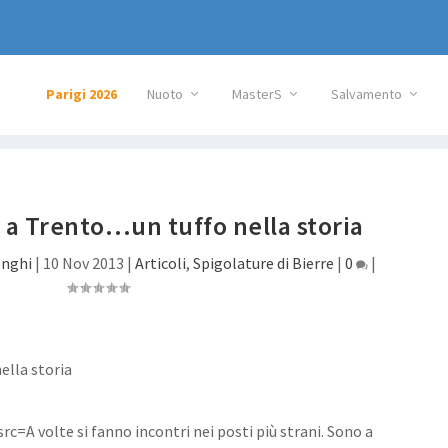
Parigi 2026
Nuoto
MasterS
Salvamento
o a Trento…un tuffo nella storia
nghi
|
10 Nov 2013
|
Articoli
,
Spigolature di Bierre
|
0
|
A volte si fanno incontri nei posti più strani. Sono a