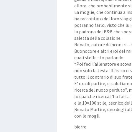
allora, che probabilmente sta
La moglie, che continua a ins
ha raccontato del loro viagg
potranno farlo, visto che lu
la padrona del B&B che spera
saletta della colazione.
Renato, autore di incontri – 
Buonocore e altri eroi del mi
quali stelle sto parlando.
“Poi feci l’allenatore e scov
non solo la testa! Il fisico c
tutto il contrario di suo frate
E’ ora di partire, ci salutiamo
ricerca del nuoto perduto”, m
Io qualche ricerca l’ho fatta:
e la 10×100 stile, tecnico de
Renato Martire, uno degli ul
con le mogli.
bierre