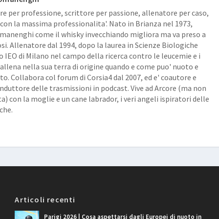
re per professione, scrittore per passione, allenatore per caso,
con la massima professionalita'. Nato in Brianza nel 1973,
anenghi come il whisky invecchiando migliora ma va preso a
osi. Allenatore dal 1994, dopo la laurea in Scienze Biologiche
lo IEO di Milano nel campo della ricerca contro le leucemie e i
 allena nella sua terra di origine quando e come puo' nuoto e
o. Collabora col forum di Corsia4 dal 2007, ed e' coautore e
duttore delle trasmissioni in podcast. Vive ad Arcore (ma non
a) con la moglie e un cane labrador, i veri angeli ispiratori delle
che.
Articoli recenti
Parigi 2026 | Cosa aspettarsi dagli Europei di nuoto in