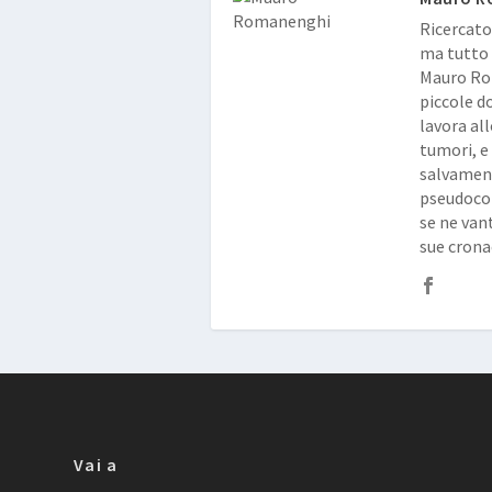
Ricercato
ma tutto 
Mauro Rom
piccole d
lavora al
tumori, e
salvament
pseudocon
se ne vant
sue crona
Vai a