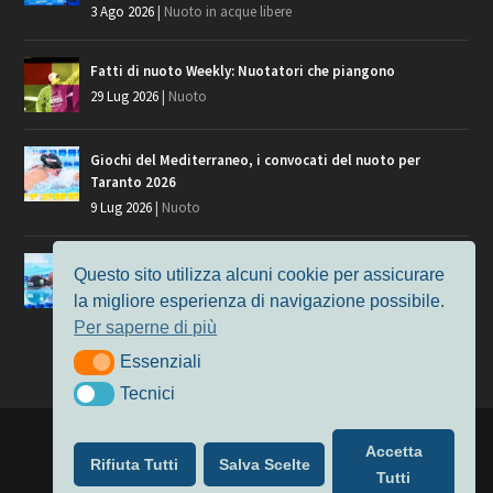
3 Ago 2026
|
Nuoto in acque libere
Fatti di nuoto Weekly: Nuotatori che piangono
29 Lug 2026
|
Nuoto
Giochi del Mediterraneo, i convocati del nuoto per
Taranto 2026
9 Lug 2026
|
Nuoto
Europei di Nuoto Parigi 2026: fra veterani e giovani, chi
Questo sito utilizza alcuni cookie per assicurare
manca?
la migliore esperienza di navigazione possibile.
7 Lug 2026
|
Nuoto
Per saperne di più
Essenziali
Essenziali
Tecnici
Tecnici
Progettato da
Elegant Themes
| Alimentato da
WordPress
Accetta
Rifiuta Tutti
Salva Scelte
Nuoto
MasterS
Podcast
Il Nuoto in Cifre
Chi siamo
Tutti
Privacy & Cookie Policy