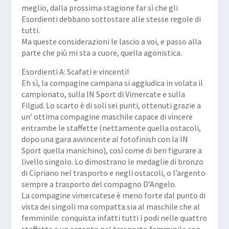
meglio, dalla prossima stagione far sì che gli
Esordienti debbano sottostare alle stesse regole di
tutti.
Ma queste considerazioni le lascio a voi, e passo alla
parte che più mi sta a cuore, quella agonistica.
Esordienti A: Scafati e vincenti!
Eh sì, la compagine campana si aggiudica in volata il
campionato, sulla IN Sport di Vimercate e sulla
Filgud. Lo scarto è di soli sei punti, ottenuti grazie a
un’ ottima compagine maschile capace di vincere
entrambe le staffette (nettamente quella ostacoli,
dopo una gara avvincente al fotofinish con la IN
Sport quella manichino), così come di ben figurare a
livello singolo. Lo dimostrano le medaglie di bronzo
di Cipriano nel trasporto e negli ostacoli, o l’argento
sempre a trasporto del compagno D’Angelo.
La compagine vimercatese è meno forte dal punto di
vista dei singoli ma compatta sia al maschile che al
femminile: conquista infatti tutti i podi nelle quattro
staffette e un argento nel trasporto femminile con