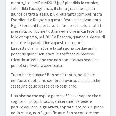
mento_ItalianiEstivi2013.jpgSplendida la cornice,
splendida l’accoglienza, il clima grazia le squadre
giunte da tutta Italia, più di quaranta compagini tra
Esordienti e Ragazzi a questa festa del salvamento.
E gli Esordienti questa volta fanno sul serio: molti i
presenti, non come l’ultima edizione in cui fecero la
loro comparsa, nel 2010 a Pescara, quando si decise di
mettere la parola fine a questa categoria.
La scelta di ammettere la categoria coi due anni,
potendo quindi schierare le staffette numerose
(ricordo un’edizione che non completava neanche il
podio) si è rivelata azzeccata.
Tutto bene dunque? Beh non proprio, noi il pelo
nell’uovo dobbiamo sempre trovarlo: e qui qualche
sassolino dalla scarpa ce lo togliamo.
Una piscina che ospita gare sui 50 deve sapere che ci
vogliono i doppi blocchi; sinceramente vedere
partire dall’acqua gli atleti, soprattutto con le pinne
nella mista, non è gratificante. Senza contare che