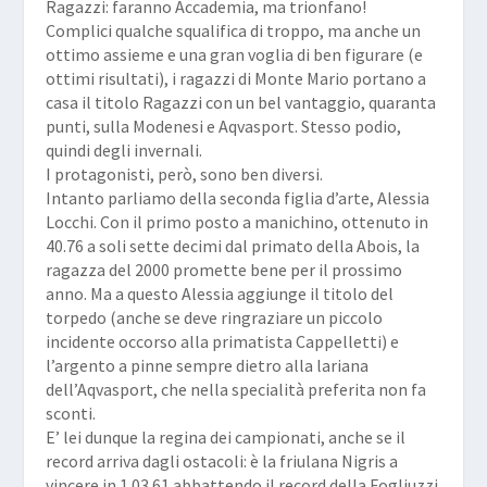
Ragazzi: faranno Accademia, ma trionfano!
Complici qualche squalifica di troppo, ma anche un
ottimo assieme e una gran voglia di ben figurare (e
ottimi risultati), i ragazzi di Monte Mario portano a
casa il titolo Ragazzi con un bel vantaggio, quaranta
punti, sulla Modenesi e Aqvasport. Stesso podio,
quindi degli invernali.
I protagonisti, però, sono ben diversi.
Intanto parliamo della seconda figlia d’arte, Alessia
Locchi. Con il primo posto a manichino, ottenuto in
40.76 a soli sette decimi dal primato della Abois, la
ragazza del 2000 promette bene per il prossimo
anno. Ma a questo Alessia aggiunge il titolo del
torpedo (anche se deve ringraziare un piccolo
incidente occorso alla primatista Cappelletti) e
l’argento a pinne sempre dietro alla lariana
dell’Aqvasport, che nella specialità preferita non fa
sconti.
E’ lei dunque la regina dei campionati, anche se il
record arriva dagli ostacoli: è la friulana Nigris a
vincere in 1.03.61 abbattendo il record della Fogliuzzi