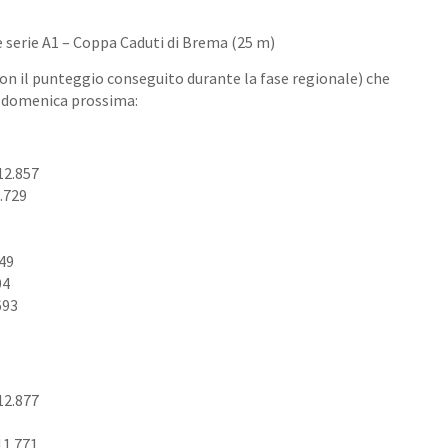
 serie A1 – Coppa Caduti di Brema (25 m)
con il punteggio conseguito durante la fase regionale) che
i domenica prossima:
12.857
.729
749
04
693
12.877
11.771