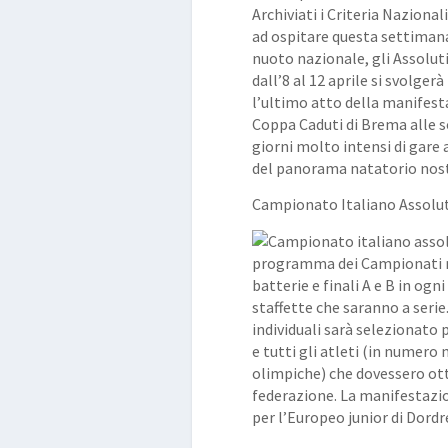
Archiviati i Criteria Nazional
ad ospitare questa settimana
nuoto nazionale, gli Assoluti
dall’8 al 12 aprile si svolgerà
l’ultimo atto della manifesta
Coppa Caduti di Brema alle so
giorni molto intensi di gare 
del panorama natatorio nos
Campionato Italiano Assolut
programma dei Campionati mo
batterie e finali A e B in ogni
staffette che saranno a serie
individuali sarà selezionato p
e tutti gli atleti (in numero
olimpiche) che dovessero ott
federazione. La manifestazio
per l’Europeo junior di Dord