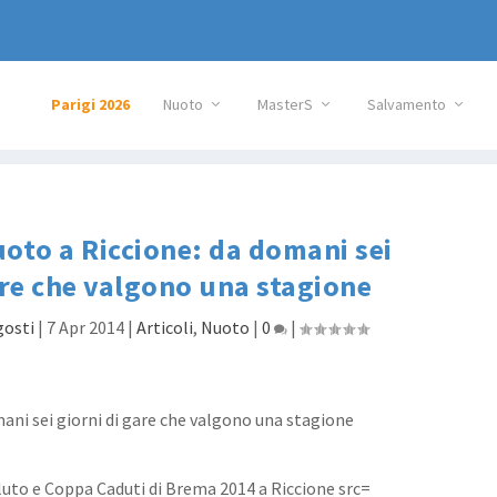
Parigi 2026
Nuoto
MasterS
Salvamento
nuoto a Riccione: da domani sei
are che valgono una stagione
gosti
|
7 Apr 2014
|
Articoli
,
Nuoto
|
0
|