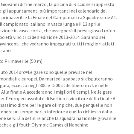
i Giovanili di fine marzo, la piscina di Riccione si appresta
 gli appuntamenti più importanti nel calendario del
 primaverili e la Finale del Campionato a Squadre serie A1:
 il campionato italiano in vasca lunga e il 13 aprile
zione in vasca corta, che assegnerà il prestigioso trofeo
cietà vincitrici dell’edizione 2013-2014. Saranno sei
avvincenti, che vedranno impegnati tutti i migliori atleti
trano.
o Primaverile (50 m)
Le gare sono quelle previste nel
ndiali e europei. Da martedì a sabato si disputeranno
 gara, eccetto negli 800 e 1500 stile libero m./f. e nelle
. Alla finale A accederanno i migliori 8 tempi. Nelle gare
er l’Europeo assoluto di Berlino il vincitore della finale A
 massimo di tre per le gare olimpiche, due per quelle non
enere un tempo pari o inferiore a quello richiesto dalla
ne servirà a definire anche la squadra nazionale giovanile
recht e gli Youth Olympic Games di Nanchino.