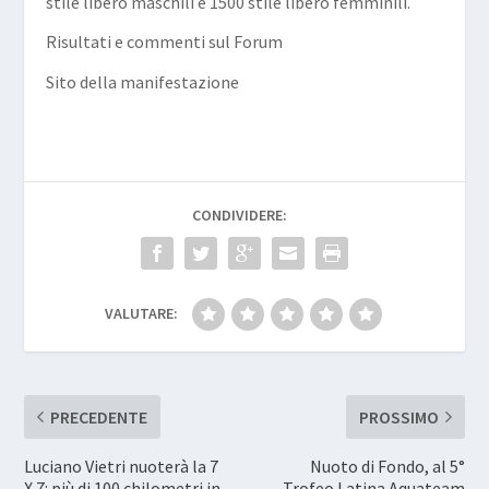
stile libero maschili e 1500 stile libero femminili.
Risultati e commenti sul Forum
Sito della manifestazione
CONDIVIDERE:
VALUTARE:
PRECEDENTE
PROSSIMO
Luciano Vietri nuoterà la 7
Nuoto di Fondo, al 5°
X 7: più di 100 chilometri in
Trofeo Latina Aquateam