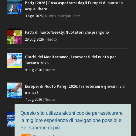
Parigi 2026 | Cosa aspettarsi dagli Europei di nuoto in
acque libere
3 Ago 2026
|
Nuoto in acque libere
Fatti di nuoto Weekly: Nuotatori che piangono
29 Lug 2026
|
Nuoto
Giochi del Mediterraneo, i convocati del nuoto per
Taranto 2026
9 Lug 2026
|
Nuoto
Europei di Nuoto Parigi 2026: fra veterani e giovani, chi
manca?
7 Lug 2026
|
Nuoto
Questo sito utilizza alcuni cookie per assicurare
Europei di Nuoto, i convocati per Parigi 2026
la migliore esperienza di navigazione possibile.
3 Lug 2026
|
Nuoto
Per saperne di più