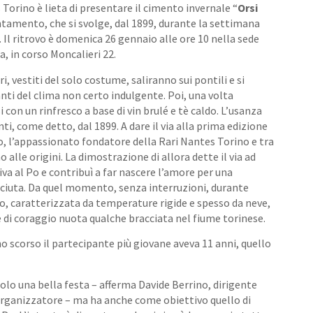
Torino è lieta di presentare il cimento invernale “
Orsi
untamento, che si svolge, dal 1899, durante la settimana
. Il ritrovo è domenica 26 gennaio alle ore 10 nella sede
a, in corso Moncalieri 22.
ri, vestiti del solo costume, saliranno sui pontili e si
nti del clima non certo indulgente. Poi, una volta
i con un rinfresco a base di vin brulé e tè caldo. L’usanza
ti, come detto, dal 1899. A dare il via alla prima edizione
o, l’appassionato fondatore della Rari Nantes Torino e tra
 alle origini. La dimostrazione di allora dette il via ad
iva al Po e contribuì a far nascere l’amore per una
ciuta. Da quel momento, senza interruzioni, durante
o, caratterizzata da temperature rigide e spesso da neve,
di coraggio nuota qualche bracciata nel fiume torinese.
nno scorso il partecipante più giovane aveva 11 anni, quello
olo una bella festa – afferma Davide Berrino, dirigente
organizzatore – ma ha anche come obiettivo quello di