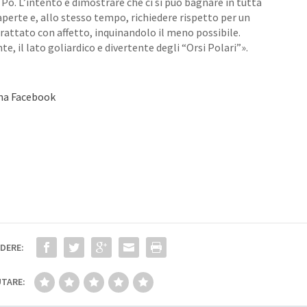
e Po. L’intento è dimostrare che ci si può bagnare in tutta
aperte e, allo stesso tempo, richiedere rispetto per un
rattato con affetto, inquinandolo il meno possibile.
, il lato goliardico e divertente degli “Orsi Polari”».
gina Facebook
DERE:
TARE: