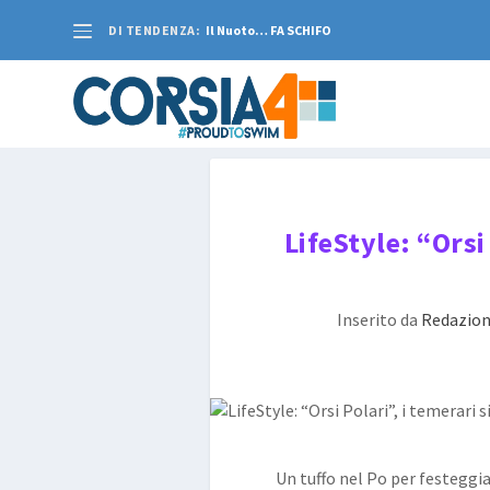
DI TENDENZA:
Il Nuoto… FA SCHIFO
LifeStyle: “Orsi
Inserito da
Redazio
Un tuffo nel Po per festeggia