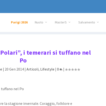
Parigi 2026
Nuoto
MasterS
Salvamento
 Polari”, i temerari si tuffano nel
Po
ne
|
20 Gen 2014
|
Articoli
,
Lifestyle
|
0
|
re la stagione invernale. Coraggio, folklore e