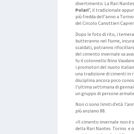
divertimento. La Rari Nantes 
Polari
”, il tradizionale app
più fredda dell’anno a Torino
del Circolo Canottieri Caprer
Dopo le foto di rito, i temera
butteranno nel fiume, incura
scaldati, potranno rifocillars
del cimento invernale va avan
fu il colonnello Nino Vaudan
i promotori del nuoto italiano
una tradizione di cimenti in r
disciplina ancora poco conos
l’ultima settimana di gennai
un gruppo di persone armate 
Non ci sono limiti d’età: l’a
più anziano 88.
«Il cimento invernale non è s
della Rari Nantes Torino e 