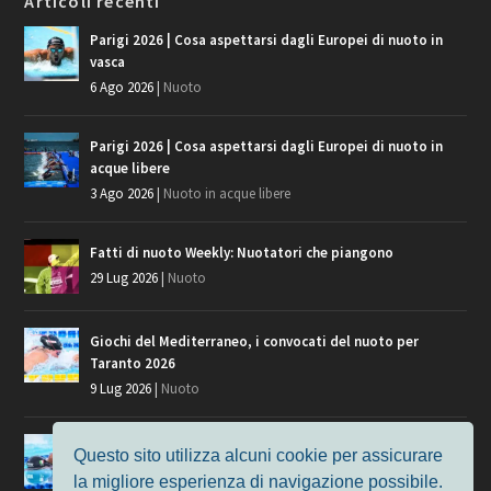
Articoli recenti
Parigi 2026 | Cosa aspettarsi dagli Europei di nuoto in
vasca
6 Ago 2026
|
Nuoto
Parigi 2026 | Cosa aspettarsi dagli Europei di nuoto in
acque libere
3 Ago 2026
|
Nuoto in acque libere
Fatti di nuoto Weekly: Nuotatori che piangono
29 Lug 2026
|
Nuoto
Giochi del Mediterraneo, i convocati del nuoto per
Taranto 2026
9 Lug 2026
|
Nuoto
Europei di Nuoto Parigi 2026: fra veterani e giovani, chi
Questo sito utilizza alcuni cookie per assicurare
manca?
la migliore esperienza di navigazione possibile.