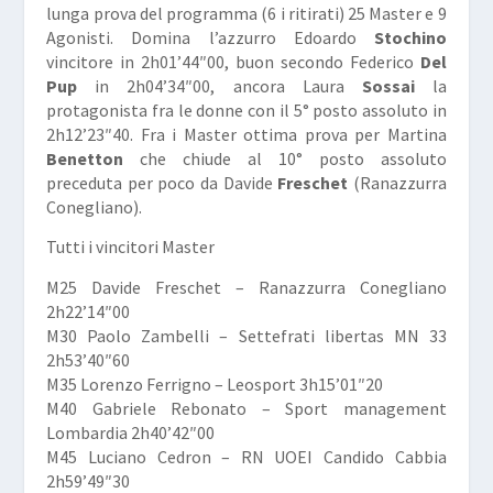
lunga prova del programma (6 i ritirati) 25 Master e 9
Agonisti. Domina l’azzurro Edoardo
Stochino
vincitore in 2h01’44″00, buon secondo Federico
Del
Pup
in 2h04’34″00, ancora Laura
Sossai
la
protagonista fra le donne con il 5° posto assoluto in
2h12’23″40. Fra i Master ottima prova per Martina
Benetton
che chiude al 10° posto assoluto
preceduta per poco da Davide
Freschet
(Ranazzurra
Conegliano).
Tutti i vincitori Master
M25 Davide Freschet – Ranazzurra Conegliano
2h22’14″00
M30 Paolo Zambelli – Settefrati libertas MN 33
2h53’40″60
M35 Lorenzo Ferrigno – Leosport 3h15’01″20
M40 Gabriele Rebonato – Sport management
Lombardia 2h40’42″00
M45 Luciano Cedron – RN UOEI Candido Cabbia
2h59’49″30