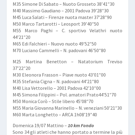
M35 Simone Di Sabato – Nuoto Grosseto 38’41″30
M40 Massimo Gaudiano – 2001 Padova 39’28″30
M45 Luca Salati – Firenze nuota master 37’28″90
M50 Marco Tartarotti – Leosport 39’40″50
M55 Marco Paghi – C. sportivo Velathri nuoto
44’21″20
M65 Edi Falchieri – Nuovo nuoto 49’52″50
M70 Luciano Cammelli – N. padovani 46’50″80
M25 Martina Benetton – Natatorium Treviso
37’22″20
M30 Eleonora Frasson – Piave nuoto 43’01″00
M35 Stefania Cigna – N. padovani 44’21″80
M40 Lisa Vettorello – 2001 Padova 42’10″00
M45 Simona Filippini – Pol. amatori Prato44’51″70
M50 Monica Corò – Stile libero 45’08″70
M55 Maria Giovanna Marinello – N. veneziani 50’21″30
M60 Marta Longhetto – ARCA 1h08’19″40
Domenica 19/07 Mattino –
10 km Fondo
Sono 34 gli atleti che hanno portato a termine la più