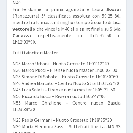
M40.
Fra le donne la prima agonista è Laura
Sossai
(Ranazzurra) 5ª classificata assoluta con 59’25″80,
mentre fra le master il miglior tempo è quello di Lisa
Vettorello
che vince le M40 allo spint finale su Silvia
Canazza
rispettivamente in 1h12’32″50 e
1h12’33″90.
Tutti i vincitori Master
M25 Marco Urbani – Nuoto Grosseto 1h01’12″40
M30 Marco Pucci – Firenze nuota master 1h06’02″00
M35 Simone Di Sabato – Nuoto Grosseto 1h06’50″60
M40 Andrea Marcato – Centro Nuoto Stra 1h01’55″80
M45 Luca Salati – Firenze nuota master 1h05’21″50
M50 Riccardo Bucci – Riviera nuoto 1h06’47″00
M55 Marco Ghiglione – Centro nuoto Bastia
1h23’39″50
M25 Paola Germani – Nuoto Grosseto 1h18’35″30
M30 Maria Eleonora Sassi – Settefrati libertas MN 33
1h23’49″80