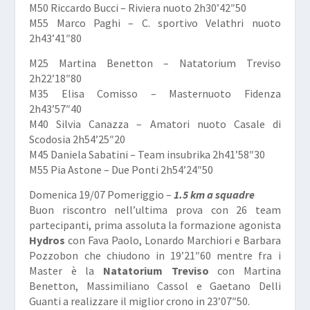
M50 Riccardo Bucci – Riviera nuoto 2h30’42″50
M55 Marco Paghi – C. sportivo Velathri nuoto
2h43’41″80
M25 Martina Benetton – Natatorium Treviso
2h22’18″80
M35 Elisa Comisso – Masternuoto Fidenza
2h43’57″40
M40 Silvia Canazza – Amatori nuoto Casale di
Scodosia 2h54’25″20
M45 Daniela Sabatini – Team insubrika 2h41’58″30
M55 Pia Astone – Due Ponti 2h54’24″50
Domenica 19/07 Pomeriggio –
1.5 km a squadre
Buon riscontro nell’ultima prova con 26 team
partecipanti, prima assoluta la formazione agonista
Hydros
con Fava Paolo, Lonardo Marchiori e Barbara
Pozzobon che chiudono in 19’21″60 mentre fra i
Master è la
Natatorium Treviso
con Martina
Benetton, Massimiliano Cassol e Gaetano Delli
Guanti a realizzare il miglior crono in 23’07″50.