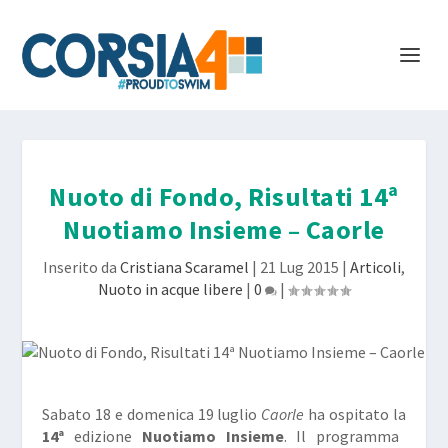
Nuoto di Fondo, Risultati 14ª
Nuotiamo Insieme – Caorle
Inserito da
Cristiana Scaramel
|
21 Lug 2015
|
Articoli
,
Nuoto in acque libere
|
0
|
Sabato 18 e domenica 19 luglio
Caorle
ha ospitato la
14ª
edizione
Nuotiamo Insieme
. Il programma