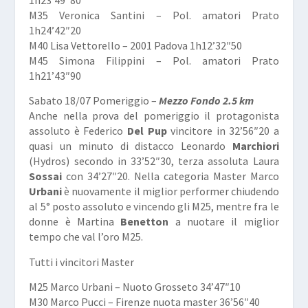
M35 Veronica Santini – Pol. amatori Prato
1h24’42″20
M40 Lisa Vettorello – 2001 Padova 1h12’32″50
M45 Simona Filippini – Pol. amatori Prato
1h21’43″90
Sabato 18/07 Pomeriggio –
Mezzo Fondo 2.5 km
Anche nella prova del pomeriggio il protagonista
assoluto è Federico
Del Pup
vincitore in 32’56″20 a
quasi un minuto di distacco Leonardo
Marchiori
(Hydros) secondo in 33’52″30, terza assoluta Laura
Sossai
con 34’27″20. Nella categoria Master Marco
Urbani
è nuovamente il miglior performer chiudendo
al 5° posto assoluto e vincendo gli M25, mentre fra le
donne è Martina
Benetton
a nuotare il miglior
tempo che val l’oro M25.
Tutti i vincitori Master
M25 Marco Urbani – Nuoto Grosseto 34’47″10
M30 Marco Pucci – Firenze nuota master 36’56″40