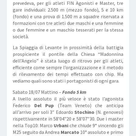
prevedeva, per gli atleti FIN Agonisti e Master, tre
gare individuali: 2.500 m (mezzo fondo), 5 e 10 km
(fondo) e una prova di 1.500 m a squadre riservata a
formazioni con tre atleti due maschi e una femmine
o due femmine e un maschio tesserati per la stessa
società.
La Spiaggia di Levante in prossimità della battigia
prospiciente il pontile della Chiesa “Madonnina
dell’Angelo” è stata luogo di ritrovo per gli atleti,
efficiente come sempre l’organizzazione e il metodo
di rilevamento dei tempi effettuato con chip. Ma
vediamo quali sono stati i portagonisti di ogni gara.
Sabato 18/07 Mattino –
Fondo 5 km
A livello assoluto il più veloce è stato l’agonista
Federico
Del Pup
(Team Veneto) che anticipa
all’arrivo per soli 3″ Edoardo
Stochino
(N. genovesi)
rispettivamente in 58’04″20 e 58’07″30. Due i master
nella Top10: Marco
Urbani
che chiude 9° vincendo gli
M25 seguito da Andrea
Marcato
10° assoluto e primo