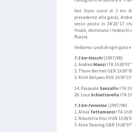
Nel
Team event di 3 km
Al
precedente alla gara), Andr
sesto posto in 34’26″17 che
finale, dominano i tedeschi 
Russia.
Vediamo i podi di ogni gara e t
7.5 km Maschi
(1997/98)
1. Andrea
Manzi
ITA 1h30’01″
2. Thore Bermel GER 1h30″08
3. Kirill Belyaev RUS 1h30’13
14. Pasquale
Sanzullo
ITA 1h
26. Luca
Schiattarella
ITA 1h
7.5 km Femmine
(1997/98)
1. Alisia
Tettamanzi
ITA 1h36
2. Nikoletta Kiss HUN 1h36’0
3. Alice Dearing GBR 1h36’07