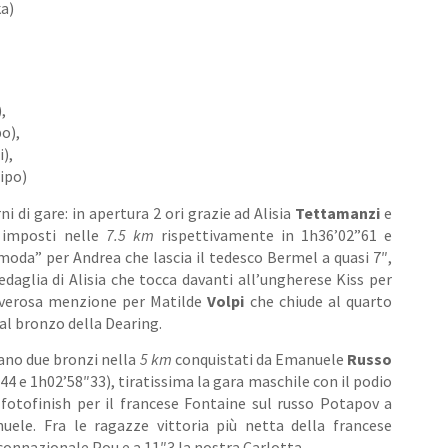
a)
,
o),
),
ipo)
i di gare: in apertura 2 ori grazie ad Alisia
Tettamanzi
e
 imposti nelle
7.5 km
rispettivamente in 1h36’02”61 e
moda” per Andrea che lascia il tedesco Bermel a quasi 7″,
aglia di Alisia che tocca davanti all’ungherese Kiss per
overosa menzione per Matilde
Volpi
che chiude al quarto
al bronzo della Dearing.
ano due bronzi nella
5 km
conquistati da Emanuele
Russo
44 e 1h02’58″33), tiratissima la gara maschile con il podio
l fotofinish per il francese Fontaine sul russo Potapov a
uele. Fra le ragazze vittoria più netta della francese
 connazionale Pou e a 11″3 la nostra Carlotta.