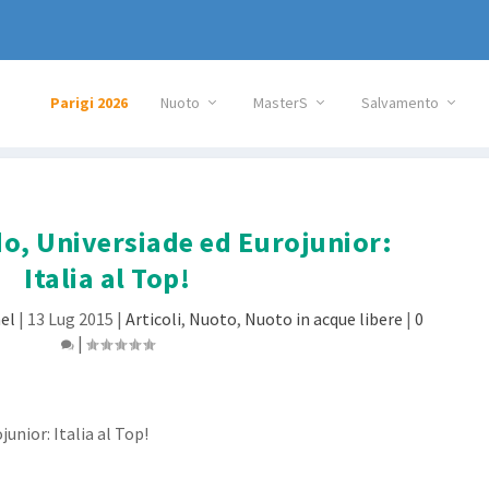
Parigi 2026
Nuoto
MasterS
Salvamento
o, Universiade ed Eurojunior:
Italia al Top!
el
|
13 Lug 2015
|
Articoli
,
Nuoto
,
Nuoto in acque libere
|
0
|