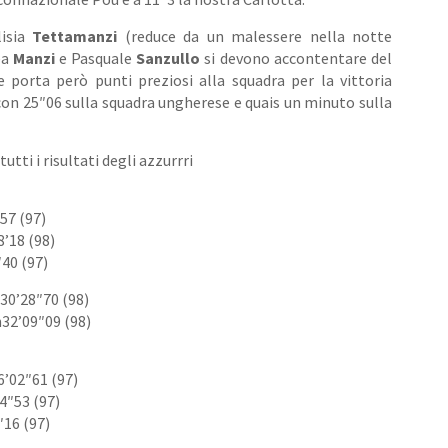
isia
Tettamanzi
(reduce da un malessere nella notte
ea
Manzi
e Pasquale
Sanzullo
si devono accontentare del
 porta però punti preziosi alla squadra per la vittoria
con 25″06 sulla squadra ungherese e quais un minuto sulla
utti i risultati degli azzurrri
57 (97)
’18 (98)
″40 (97)
30’28″70 (98)
32’09″09 (98)
’02″61 (97)
4″53 (97)
″16 (97)