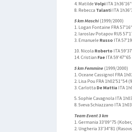
4. Matilde
Volpi
ITA 1h36’16″
8. Rebecca
Talanti
ITA 1h36’
5 km Maschi
(1999/2000)
1. Logan Fontaine FRA 57’16″
2. Iaroslav Potapov RUS 57’1
3. Emanuele
Russo
ITA 57’19
10. Nicola
Roberto
ITA 59’37
14. Cristian
Fae
ITA 59’47″65 
5 km Femmine
(1999/2000)
1. Oceane Cassignol FRA 1h0
2. Lisa Pou FRA 1h02’51″54 (
3. Carlotta
De Mattia
ITA 1h0
5. Sophie Cavagnola ITA 1h03
8. Sveva Schiazzano ITA 1h03
Team Event 3 km
1. Germania 33’09″75 (Kober
2. Ungheria 33’34″81 (Rasovs