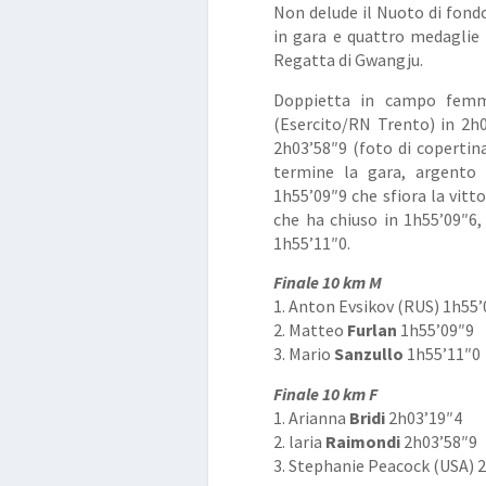
Non delude il Nuoto di fond
in gara e quattro medaglie 
Regatta di Gwangju.
Doppietta in campo femmin
(Esercito/RN Trento) in 2h0
2h03’58″9 (foto di copertin
termine la gara, argent
1h55’09″9 che sfiora la vitt
che ha chiuso in 1h55’09″6
1h55’11″0.
Finale 10 km M
1. Anton Evsikov (RUS) 1h55’
2. Matteo
Furlan
1h55’09″9
3. Mario
Sanzullo
1h55’11″0
Finale 10 km F
1. Arianna
Bridi
2h03’19″4
2. laria
Raimondi
2h03’58″9
3. Stephanie Peacock (USA) 