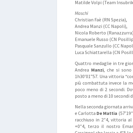
Matilde Volpi (Team Insubrik
Maschi
Christian Faè (RN Spezia),
Andrea Manzi (CC Napoli),
Nicola Roberto (Ranazzurra)
Emanuele Russo (CN Posillip
Pasquale Sanzullo (CC Napoli
Luca Schiattarella (CN Posill
Quattro medaglie in tre giorn
Andrea
Manzi
, che si sono
1h30’01”57. Una vittoria “co
più combattuta invece la med
poco meno di 2 secondi. D
posto a meno di 10 secondi d
Nella seconda giornata arriv
e Carlotta
De Mattia
(57’19″
racchiuso in 2″4, vittoria a
+0″4, terzo il nostro Eman
Cassignol che lascia a 4″5 la