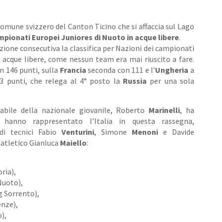
comune svizzero del Canton Ticino che si affaccia sul Lago
pionati Europei Juniores di Nuoto in acque libere
.
izione consecutiva la classifica per Nazioni dei campionati
n acque libere, come nessun team era mai riuscito a fare.
on 146 punti, sulla
Francia
seconda con 111 e l’
Ungheria
a
3 punti, che relega al 4° posto la
Russia
per una sola
sabile della nazionale giovanile, Roberto
Marinelli
, ha
hanno rappresentato l’Italia in questa rassegna,
di tecnici Fabio
Venturini
, Simone
Menoni
e Davide
 atletico Gianluca
Maiello
:
ria),
Nuoto),
 Sorrento),
enze),
),