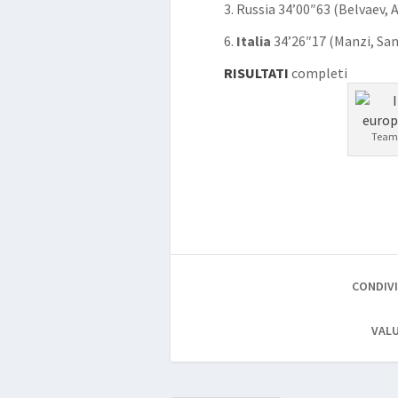
3. Russia 34’00″63 (Belvaev,
6.
Italia
34’26″17 (Manzi, Sa
RISULTATI
completi
Team 
CONDIVI
VALU