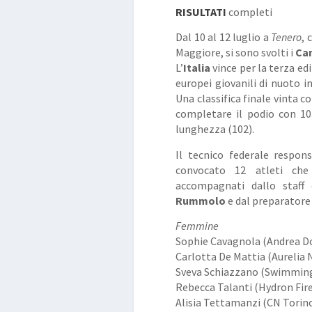
RISULTATI
completi
Dal 10 al 12 luglio a
Tenero
, 
Maggiore, si sono svolti i
Cam
L’
Italia
vince per la terza ed
europei giovanili di nuoto i
Una classifica finale vinta c
completare il podio con 10
lunghezza (102).
Il tecnico federale respon
convocato 12 atleti che 
accompagnati dallo staff 
Rummolo
e dal preparatore
Femmine
Sophie Cavagnola (Andrea Do
Carlotta De Mattia (Aurelia 
Sveva Schiazzano (Swimming
Rebecca Talanti (Hydron Fir
Alisia Tettamanzi (CN Torino