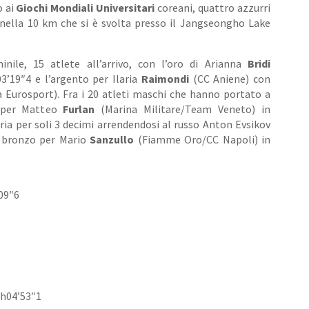
o ai
Giochi Mondiali Universitari
coreani, quattro azzurri
nella 10 km che si è svolta presso il Jangseongho Lake
ile, 15 atlete all’arrivo, con l’oro di Arianna
Bridi
3’19″4 e l’argento per Ilaria
Raimondi
(CC Aniene) con
a Eurosport). Fra i 20 atleti maschi che hanno portato a
o per Matteo
Furlan
(Marina Militare/Team Veneto) in
oria per soli 3 decimi arrendendosi al russo Anton Evsikov
, bronzo per Mario
Sanzullo
(Fiamme Oro/CC Napoli) in
09″6
2h04’53″1