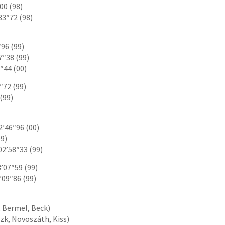
00 (98)
33″72 (98)
96 (99)
7″38 (99)
″44 (00)
″72 (99)
(99)
2’46″96 (00)
99)
2’58″33 (99)
’07″59 (99)
’09″86 (99)
, Bermel, Beck)
zk, Novoszáth, Kiss)