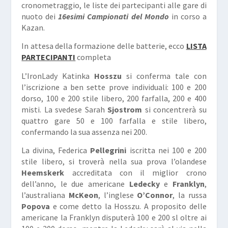
cronometraggio, le liste dei partecipanti alle gare di
nuoto dei
16esimi Campionati del Mondo
in corso a
Kazan.
In attesa della formazione delle batterie, ecco
LISTA
PARTECIPANTI
completa
L’IronLady Katinka
Hosszu
si conferma tale con
l’iscrizione a ben sette prove individuali: 100 e 200
dorso, 100 e 200 stile libero, 200 farfalla, 200 e 400
misti. La svedese Sarah
Sjostrom
si concentrerà su
quattro gare 50 e 100 farfalla e stile libero,
confermando la sua assenza nei 200.
La divina, Federica
Pellegrini
iscritta nei 100 e 200
stile libero, si troverà nella sua prova l’olandese
Heemskerk
accreditata con il miglior crono
dell’anno, le due americane
Ledecky
e
Franklyn
,
l’australiana
McKeon
, l’inglese
O’Connor
, la russa
Popova
e come detto la Hosszu. A proposito delle
americane la Franklyn disputerà 100 e 200 sl oltre ai