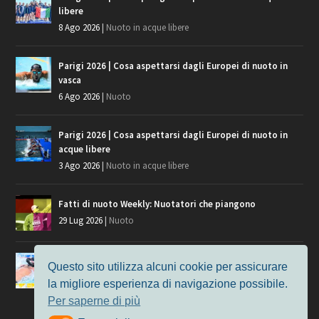
libere
8 Ago 2026
|
Nuoto in acque libere
Parigi 2026 | Cosa aspettarsi dagli Europei di nuoto in
vasca
6 Ago 2026
|
Nuoto
Parigi 2026 | Cosa aspettarsi dagli Europei di nuoto in
acque libere
3 Ago 2026
|
Nuoto in acque libere
Fatti di nuoto Weekly: Nuotatori che piangono
29 Lug 2026
|
Nuoto
Giochi del Mediterraneo, i convocati del nuoto per
Questo sito utilizza alcuni cookie per assicurare
Taranto 2026
la migliore esperienza di navigazione possibile.
9 Lug 2026
|
Nuoto
Per saperne di più