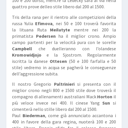
100 e 200 dorso, mentre la Ledecky sarà al via nella
quattro prove delleo stile libero dal 200 al 1500.
Tris della rana per il rientro alle competizioni della
russa Yulia
Efimova
, nei 50 e 100 troverà favorita
la lituana Ruta
Meilutyte
mentre nei 200 la
primatista
Pedersen
ha il miglior crono. Ampio
campo partenti per la velocità pura con le sorelle
Campbell
che duelleranno con l’olandese
Kromowidjojo
e la Sjostrom. Regolarmente
iscritta la danese
Ottesen
(50 e 100 farfalla e 50
stile) vedremo in acqua se pagherà le conseguenze
dell’aggressione subita.
Il nostro Gregorio
Paltrinieri
si presenta con il
miglior crono negli 800 e 1500 stile dove troverà il
compagno di allenamenti australiani Mack
Horton
il
più veloce invece nei 400. Il cinese Yang
Sun
si
cimenterà nello stille libero dal 200 al 1500.
Paul
Biederman
, come già annunciato accantona i
400 in favore della gara regina, nuoterà 100 e 200
stile libero. Doppia sfida fra il colosso francese