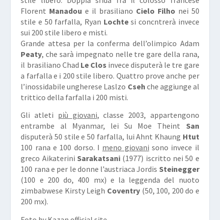
Florent
Manadou
e il brasiliano
Cielo Filho
nei 50
stile e 50 farfalla, Ryan
Lochte
si concntrerà invece
sui 200 stile libero e misti.
Grande attesa per la conferma dell’olimpico Adam
Peaty
, che sarà impegnato nelle tre gare della rana,
il brasiliano Chad
Le Clos
invece disputerà le tre gare
a farfalla e i 200 stile libero. Quattro prove anche per
l’inossidabile ungherese Laslzo
Cseh
che aggiunge al
trittico della farfalla i 200 misti.
Gli atleti
più giovani
, classe 2003, appartengono
entrambe al Myanmar, lei Su Moe Theint
San
disputerà 50 stile e 50 farfalla, lui Ahnt Khaung
Htut
100 rana e 100 dorso. I
meno giovani
sono invece il
greco Aikaterini
Sarakatsani
(1977) iscritto nei 50 e
100 rana e per le donne l’austriaca Jordis
Steinegger
(100 e 200 do, 400 mx) e la leggenda del nuoto
zimbabwese Kirsty Leigh
Coventry
(50, 100, 200 do e
200 mx).
Foto by Kazan official site