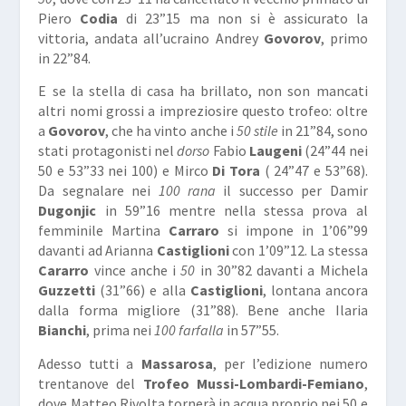
Piero
Codia
di 23”15 ma non si è assicurato la
vittoria, andata all’ucraino Andrey
Govorov
, primo
in 22”84.
E se la stella di casa ha brillato, non son mancati
altri nomi grossi a impreziosire questo trofeo: oltre
a
Govorov
, che ha vinto anche i
50 stile
in 21”84, sono
stati protagonisti nel
dorso
Fabio
Laugeni
(24”44 nei
50 e 53”33 nei 100) e Mirco
Di Tora
( 24”47 e 53”68).
Da segnalare nei
100 rana
il successo per Damir
Dugonjic
in 59”16 mentre nella stessa prova al
femminile Martina
Carraro
si impone in 1’06”99
davanti ad Arianna
Castiglioni
con 1’09”12. La stessa
Cararro
vince anche i
50
in 30”82 davanti a Michela
Guzzetti
(31”66) e alla
Castiglioni
, lontana ancora
dalla forma migliore (31”88). Bene anche Ilaria
Bianchi
, prima nei
100 farfalla
in 57”55.
Adesso tutti a
Massarosa
, per l’edizione numero
trentanove del
Trofeo Mussi-Lombardi-Femiano
,
dove Matteo Rivolta tornerà in acqua proprio nei 50 e