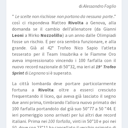
di
Alessandro Foglio
”
Le scelte non rischiose non portano da nessuna parte
..”
così ci rispondeva Matteo
Rivolta
a Genova, alla
domanda se il cambio dell’allenatore (da Gianni
Leoni
a Mirko
Nozzolillo
) a un anno dalle Olimpiadi
fosse un rischio. E per ora sembra funzionare, e alla
grande. Già al 42° Trofeo Nico Sapio l’atleta
tesserato per il Team Insubrika e le Fiamme Oro
aveva impressionato vincendo i 100 farfalla con il
nuovo record nazionale di 50”32, ma ieri al
19° Trofeo
Sprint
di
Legnano
si è superato.
La città lombarda deve portare particolarmente
fortuna a
Rivolta
: oltre a esserci cresciuto
frequentando il liceo, qui aveva già lasciato il segno
due anni prima, timbrando l’allora nuovo primato dei
100 farfalla portandolo dal già suo 50”77 a 50 ”44. E
ieri pomeriggio sono arrivati per lui altri due record
italiani. Prima nei
100 farfalla
, vinti in 50”10 e poi nei
50
, dove con 23”11 ha cancellato il vecchio primato di