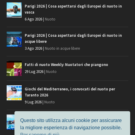
Parigi 2026 | Cosa aspettarsi dagli Europei di nuoto in
vasca
6 Ago 2026
|
Nuoto
Parigi 2026 | Cosa aspettarsi dagli Europei di nuoto in
acque libere
3 Ago 2026
|
Nuoto in acque libere
Fatti di nuoto Weekly: Nuotatori che piangono
29 Lug 2026
|
Nuoto
Giochi del Mediterraneo, i convocati del nuoto per
Taranto 2026
9 Lug 2026
|
Nuoto
Europei di Nuoto Parigi 2026: fra veterani e giovani, chi
Questo sito utilizza alcuni cookie per assicurare
manca?
la migliore esperienza di navigazione possibile.
7 Lug 2026
|
Nuoto
Per saperne di più