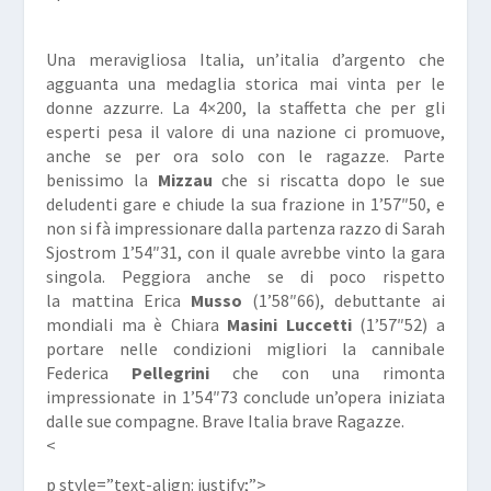
Una meravigliosa Italia, un’italia d’argento che
agguanta una medaglia storica mai vinta per le
donne azzurre. La 4×200, la staffetta che per gli
esperti pesa il valore di una nazione ci promuove,
anche se per ora solo con le ragazze. Parte
benissimo la
Mizzau
che si riscatta dopo le sue
deludenti gare e chiude la sua frazione in 1’57″50, e
non si fà impressionare dalla partenza razzo di Sarah
Sjostrom 1’54″31, con il quale avrebbe vinto la gara
singola. Peggiora anche se di poco rispetto
la mattina Erica
Musso
(1’58″66), debuttante ai
mondiali ma è Chiara
Masini Luccetti
(1’57″52) a
portare nelle condizioni migliori la cannibale
Federica
Pellegrini
che con una rimonta
impressionate in 1’54″73 conclude un’opera iniziata
dalle sue compagne. Brave Italia brave Ragazze.
<
p style=”text-align: justify;”>